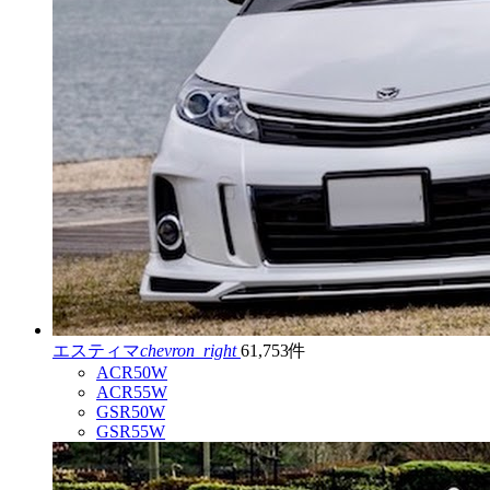
エスティマ
chevron_right
61,753件
ACR50W
ACR55W
GSR50W
GSR55W