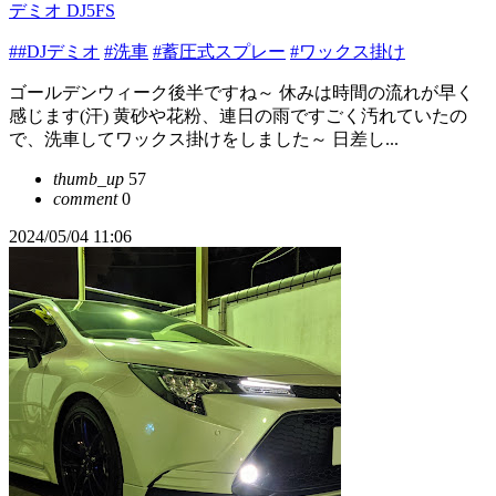
デミオ DJ5FS
##DJデミオ
#洗車
#蓄圧式スプレー
#ワックス掛け
ゴールデンウィーク後半ですね～ 休みは時間の流れが早く
感じます(汗) 黄砂や花粉、連日の雨ですごく汚れていたの
で、洗車してワックス掛けをしました～ 日差し...
thumb_up
57
comment
0
2024/05/04 11:06