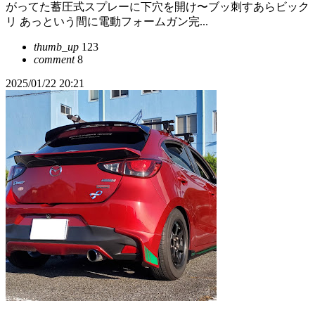
がってた蓄圧式スプレーに下穴を開け〜ブッ刺すあらビック
リ あっという間に電動フォームガン完...
thumb_up
123
comment
8
2025/01/22 20:21