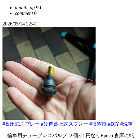
thumb_up
90
comment
0
2026/05/14 22:41
#蓄圧式スプレー
#改造蓄圧式スプレー
#噴霧器
#DIY
#洗車
二輪車用チューブレスバルブ ２個315円なりEpoca 倉庫に転