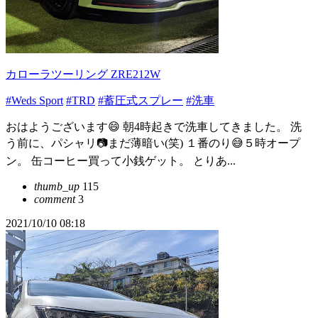
カローラツーリング ZRE212W
#Weds Sport
#TRD
#蓄圧式スプレー
#洗車
おはようございます😄 朝4時起きで洗車してきました。 洗
う前に、パシャリ📷まだ薄暗い(笑) １番のり😅５時オープ
ン。 缶コーヒー買って小銭ゲット。 とりあ...
thumb_up
115
comment
3
2021/10/10 08:18