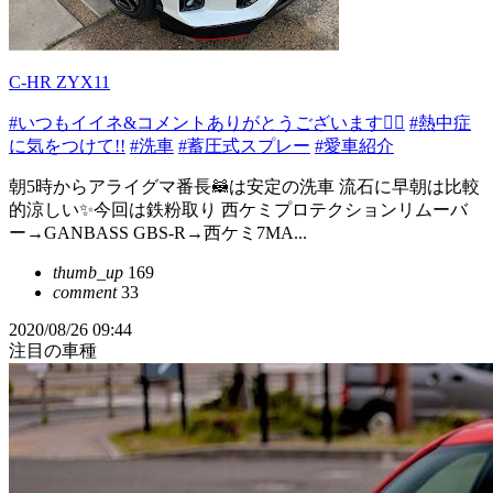
C-HR ZYX11
#いつもイイネ&コメントありがとうございます🙇‍♂️
#熱中症
に気をつけて!!
#洗車
#蓄圧式スプレー
#愛車紹介
朝5時からアライグマ番長🦝は安定の洗車 流石に早朝は比較
的涼しい✨今回は鉄粉取り 西ケミプロテクションリムーバ
ー→GANBASS GBS-R→西ケミ7MA...
thumb_up
169
comment
33
2020/08/26 09:44
注目の車種