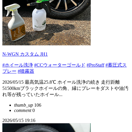
N-WGN カスタム JH1
#ホイール洗浄
#CCウォーターゴールド
#ProStaff
#蓄圧式ス
プレー
#噴霧器
2026/05/15 最高気温25.8℃ ホイール洗浄の続き 走行距離
51500kmブラックホイールの角、縁にブレーキダストや油汚
れ等が残っていたホイール...
thumb_up
106
comment
0
2026/05/15 19:16