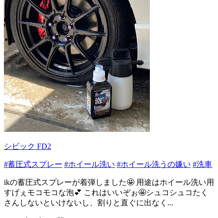
シビック FD2
#蓄圧式スプレー
#ホイール洗い
#ホイール洗うの嫌い
#洗車
ikの蓄圧式スプレーが着弾しました🤩 用途はホイール洗い用
すげぇモコモコな泡💕 これはいいぞぉ🤩シュコシュコたく
さんしないといけないし、割りと直ぐに出なく...