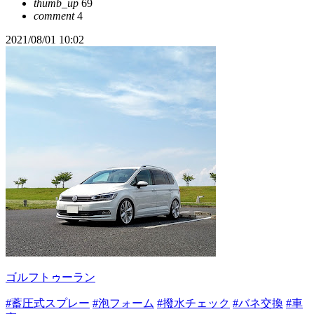
thumb_up
69
comment
4
2021/08/01 10:02
ゴルフトゥーラン
#蓄圧式スプレー
#泡フォーム
#撥水チェック
#バネ交換
#車