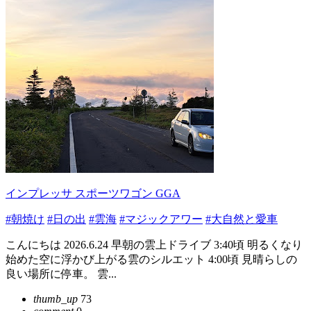
インプレッサ スポーツワゴン GGA
#朝焼け
#日の出
#雲海
#マジックアワー
#大自然と愛車
こんにちは 2026.6.24 早朝の雲上ドライブ 3:40頃 明るくなり
始めた空に浮かび上がる雲のシルエット 4:00頃 見晴らしの
良い場所に停車。 雲...
thumb_up
73