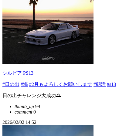
シルビア PS13
#日の出
#海
#2月もよろしくお願いします
#朝活
#s13
日の出チャレンジ大成功🌅
thumb_up
99
comment
0
2026/02/02 14:52