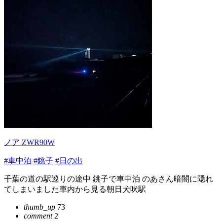
ノア ZWR90W
#車中泊
#銚子
#日の出
千葉の道の駅巡りの途中 銚子で車中泊 のあさん暗闇に隠れ
てしまいました車内から見る朝日犬吠駅
thumb_up
73
comment
2