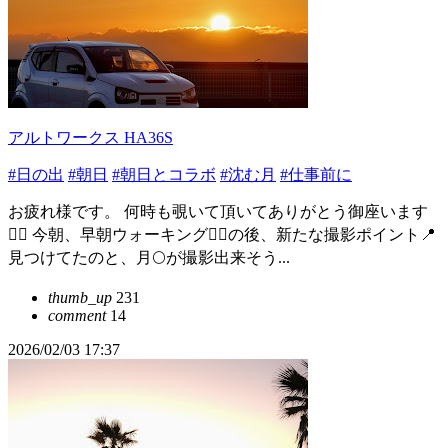
アルトワークス HA36S
#日の出
#朝日
#朝日とコラボ
#沈む月
#仕事前に
お疲れ様です。 何時も覗いて頂いてありがとう御座います
🙇‍♂️ 今朝、早朝ウォーキング🚶‍♀️の後、新たな撮影ポイント📍
見つけてたのと、月🌕が撮影出来そう...
thumb_up
231
comment
14
2026/02/03 17:37