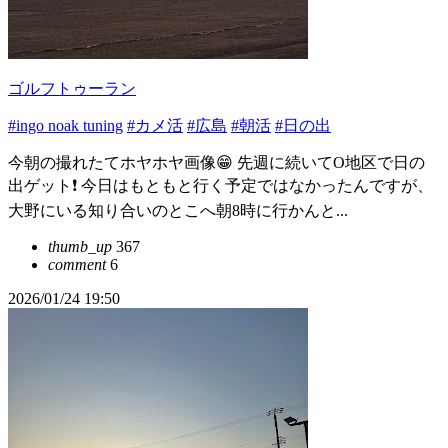
ゴルフトゥーラン
#ingo noak tuning
#カメ活
#広島
#朝活
#日の出
今朝の撮れたてホヤホヤ画像😁 先週に続いてO地区で日の
出ゲット❗️ 今日はもともと行く予定ではなかったんですが、
大野にいる知り合いのとこへ朝8時に行かんと...
thumb_up
367
comment
6
2026/01/24 19:50