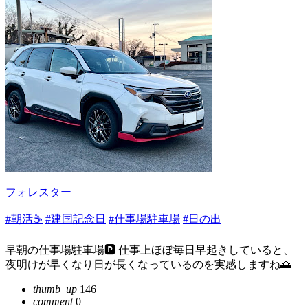
フォレスター
#朝活☕️
#建国記念日
#仕事場駐車場
#日の出
早朝の仕事場駐車場🅿️ 仕事上ほぼ毎日早起きしていると、
夜明けが早くなり日が長くなっているのを実感しますね🌅
thumb_up
146
comment
0