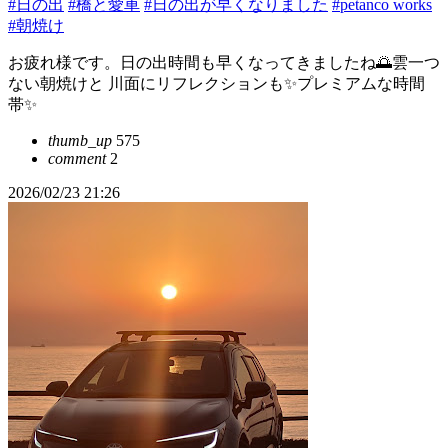
#日の出
#橋と愛車
#日の出が早くなりました
#petanco works
#朝焼け
お疲れ様です。日の出時間も早くなってきましたね🌅雲一つ
ない朝焼けと 川面にリフレクションも✨プレミアムな時間
帯✨
thumb_up
575
comment
2
2026/02/23 21:26