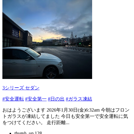
3シリーズ セダン
#安全運転
#安全第一
#日の出
#ガラス凍結
おはようございます 2026年1月30日(金)6:32am 今朝はフロン
トガラスが凍結してました 今日も安全第一で安全運転に気
をつけてください。 走行距離...
thumb_up
128