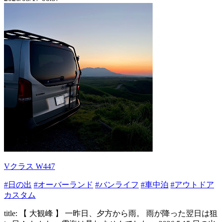
Vクラス W447
#日の出
#オーバーランド
#バンライフ
#車中泊
#アウトドア
カスタム
title: 【 大観峰 】 一昨日、夕方から雨。 雨が降った翌日は狙