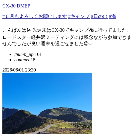
CX-30 DMEP
#６月もよろしくお願いします
#キャンプ
#日の出
#海
こんばんは💫 先週末はCX-30でキャンプ⛺️に行ってました。
ロードスター軽井沢ミーティングには残念ながら参加できま
せんでしたが良い週末を過ごせました😌...
thumb_up
101
comment
8
2026/06/01 23:30