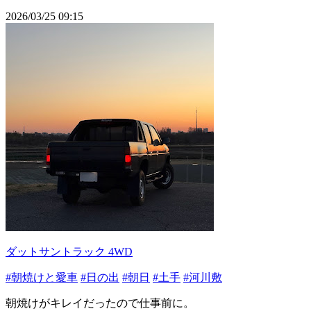
2026/03/25 09:15
ダットサントラック 4WD
#朝焼けと愛車
#日の出
#朝日
#土手
#河川敷
朝焼けがキレイだったので仕事前に。