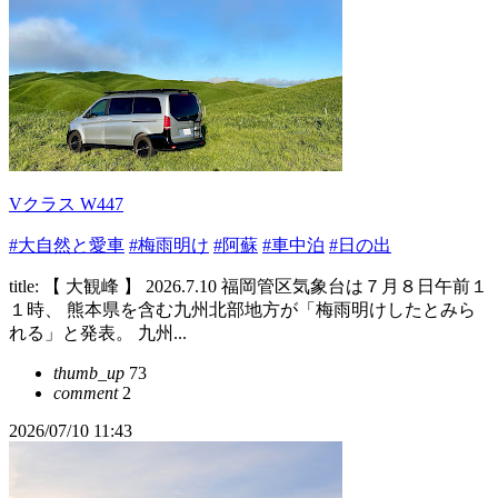
Vクラス W447
#大自然と愛車
#梅雨明け
#阿蘇
#車中泊
#日の出
title: 【 大観峰 】 2026.7.10 福岡管区気象台は７月８日午前１
１時、 熊本県を含む九州北部地方が「梅雨明けしたとみら
れる」と発表。 九州...
thumb_up
73
comment
2
2026/07/10 11:43