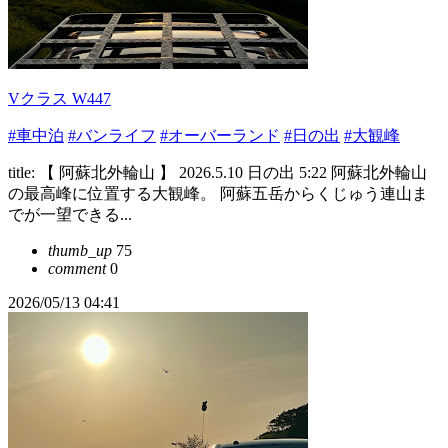
Vクラス W447
#車中泊
#バンライフ
#オーバーランド
#日の出
#大観峰
title: 【 阿蘇北外輪山 】 2026.5.10 日の出 5:22 阿蘇北外輪山
の最高峰に位置する大観峰。 阿蘇五岳からくじゅう連山ま
でが一望できる...
thumb_up
75
comment
0
2026/05/13 04:41