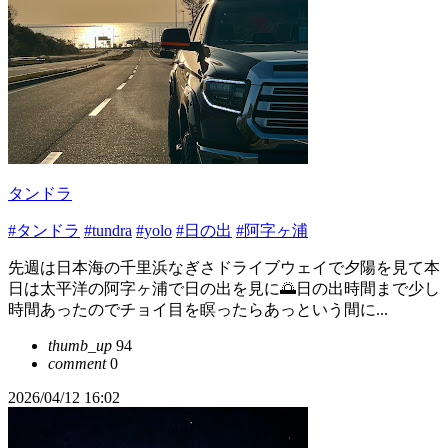
タンドラ
#タンドラ
#tundra
#yolo
#日の出
#阿字ヶ浦
先週は日本海の千里浜なぎさドライブウェイで夕陽を見て本
日は太平洋の阿字ヶ浦で日の出を見に🌅日の出時間まで少し
時間あったのでチョイ目を瞑ったらあっという間に...
thumb_up
94
comment
0
2026/04/12 16:02