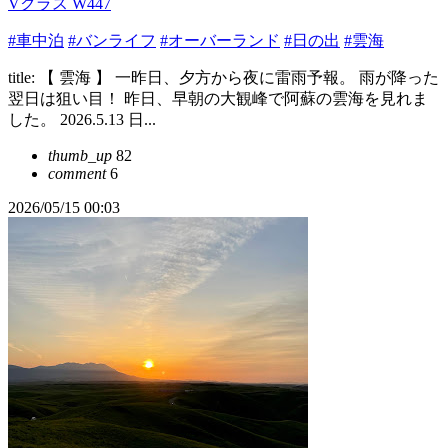
Vクラス W447
#車中泊
#バンライフ
#オーバーランド
#日の出
#雲海
title: 【 雲海 】 一昨日、夕方から夜に雷雨予報。 雨が降った
翌日は狙い目！ 昨日、早朝の大観峰で阿蘇の雲海を見れま
した。 2026.5.13 日...
thumb_up
82
comment
6
2026/05/15 00:03