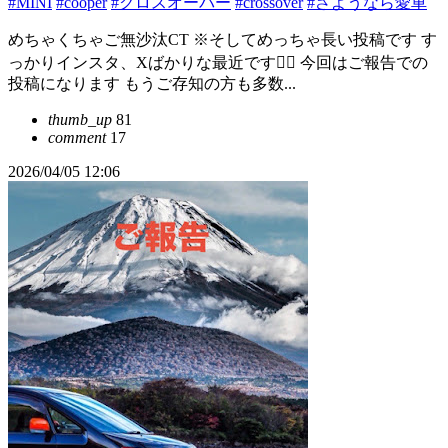
#MINI
#cooper
#クロスオーバー
#crossover
#さようなら愛車
めちゃくちゃご無沙汰CT ※そしてめっちゃ長い投稿です す
っかりインスタ、Xばかりな最近です🙇‍♂️ 今回はご報告での
投稿になります もうご存知の方も多数...
thumb_up
81
comment
17
2026/04/05 12:06