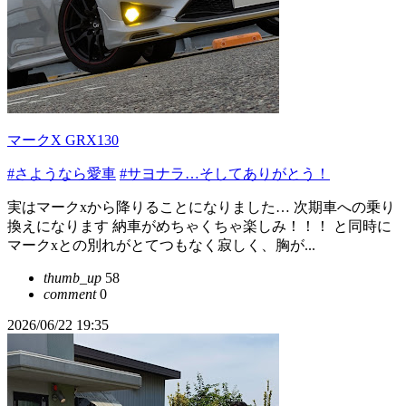
マークX GRX130
#さようなら愛車
#サヨナラ…そしてありがとう！
実はマークxから降りることになりました… 次期車への乗り
換えになります 納車がめちゃくちゃ楽しみ！！！ と同時に
マークxとの別れがとてつもなく寂しく、胸が...
thumb_up
58
comment
0
2026/06/22 19:35