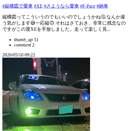
#縦構図で愛車
#XE
#さようなら愛車
#F-Pace
#納車
縦構図ってこういうのでもいいのでしょうかね🤔 なんか違
う気がします😅一応縦🙃 それはさておき、非常に残念なの
ですがこの度XEを手放しました。走って楽しく見...
thumb_up
51
comment
2
2026/05/10 09:22