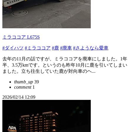
ミラココア L675S
#ダイハツ
#ミラココア
#鹿
#廃車
#さようなら愛車
去年の11月の話ですが、ミラココアを廃車にしました。1年
半、3.5万kmです。というのも昨年10月に鹿を引いてしまい
ました。立ち往生していた鹿が対向車のヘ...
thumb_up
39
comment
1
2026/02/14 12:09