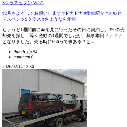
Sクラスセダン W221
#2月もよろしくお願いします
#ドナドナ
#愛車紹介
#メルセ
デスベンツSクラス
#さようなら愛車
ちょうど1週間前に🔱を見に行ったその日に契約し、350の売
却先を探し、等々激動の1週間でしたが、無事本日ドナドナ
となりました。売る時に666って事ある？と...
thumb_up
54
comment
0
2026/02/14 12:36