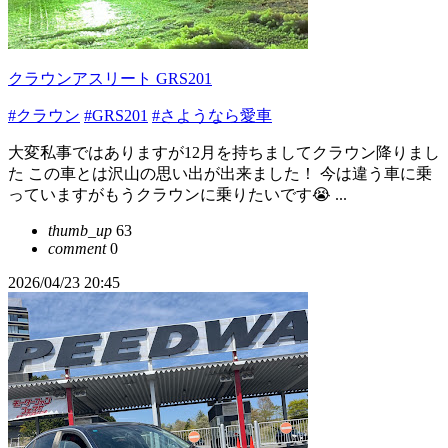
クラウンアスリート GRS201
#クラウン
#GRS201
#さようなら愛車
大変私事ではありますが12月を持ちましてクラウン降りまし
た この車とは沢山の思い出が出来ました！ 今は違う車に乗
っていますがもうクラウンに乗りたいです😭 ...
thumb_up
63
comment
0
2026/04/23 20:45