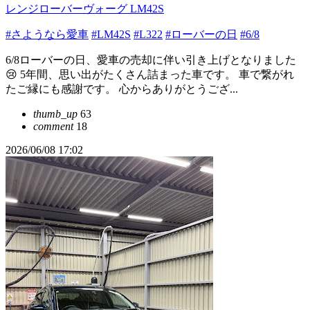
レンジローバーヴォーグ LM42S
#さようなら愛車
#LM42S
#L322
#ローバーの日
#6/8
6/8ローバーの日、愛車の売却に伴い引き上げとなりました
😢 5年間、思い出がたくさん詰まった車です。 車で繋がれ
たご縁にも感謝です。 心からありがとうござ...
thumb_up
63
comment
18
2026/06/08 17:02