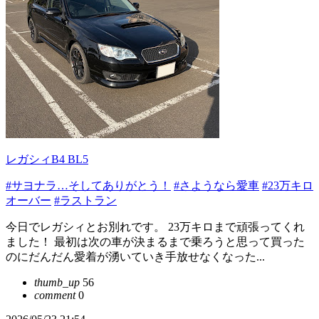
レガシィB4 BL5
#サヨナラ…そしてありがとう！
#さようなら愛車
#23万キロ
オーバー
#ラストラン
今日でレガシィとお別れです。 23万キロまで頑張ってくれ
ました！ 最初は次の車が決まるまで乗ろうと思って買った
のにだんだん愛着が湧いていき手放せなくなった...
thumb_up
56
comment
0