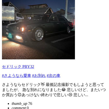
セドリック PBY32
#さようなら愛車
#お別れ
#次の車
さようならセドリック👋 最後記念撮影でもしようと思って
ましたが、 急な別れになりました😂 悲しいけど、またいつ
か買おう😊あっけない終わりで悲しい😢 悲しい...
thumb_up
76
comment
0