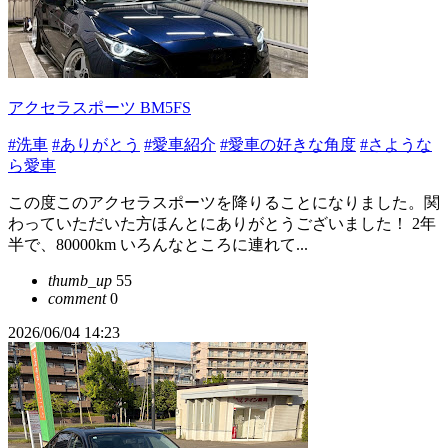
アクセラスポーツ BM5FS
#洗車
#ありがとう
#愛車紹介
#愛車の好きな角度
#さような
ら愛車
この度このアクセラスポーツを降りることになりました。関
わっていただいた方ほんとにありがとうございました！ 2年
半で、80000km いろんなところに連れて...
thumb_up
55
comment
0
2026/06/04 14:23