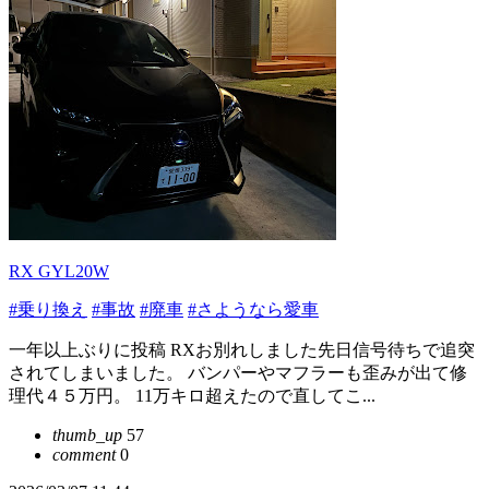
RX GYL20W
#乗り換え
#事故
#廃車
#さようなら愛車
一年以上ぶりに投稿 RXお別れしました先日信号待ちで追突
されてしまいました。 バンパーやマフラーも歪みが出て修
理代４５万円。 11万キロ超えたので直してこ...
thumb_up
57
comment
0