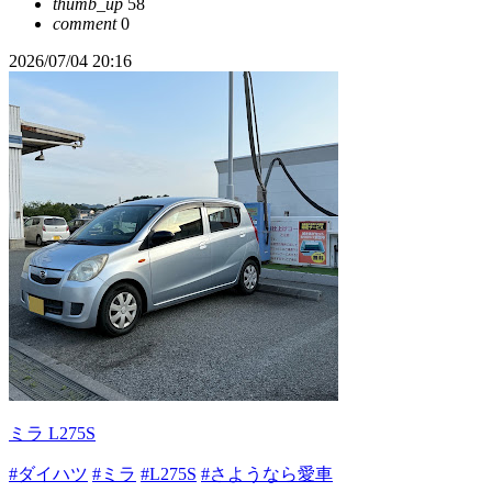
thumb_up
58
comment
0
2026/07/04 20:16
ミラ L275S
#ダイハツ
#ミラ
#L275S
#さようなら愛車