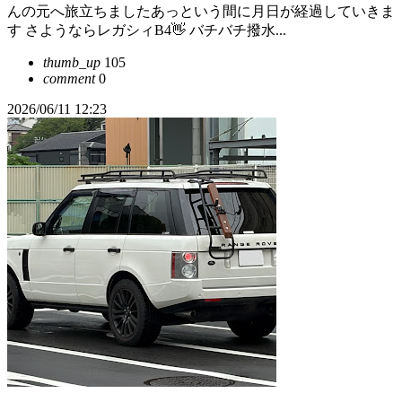
んの元へ旅立ちましたあっという間に月日が経過していきま
す さようならレガシィB4👋 バチバチ撥水...
thumb_up
105
comment
0
2026/06/11 12:23