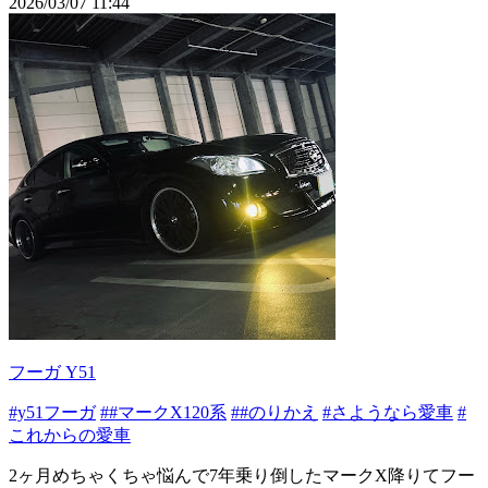
2026/03/07 11:44
フーガ Y51
#y51フーガ
##マークX120系
##のりかえ
#さようなら愛車
#
これからの愛車
2ヶ月めちゃくちゃ悩んで7年乗り倒したマークX降りてフー