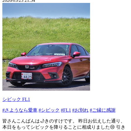
2026/05/23 21:54
シビック FL1
#さようなら愛車
#シビック
#FL1
#お別れ
#ご縁に感謝
皆さんこんばんは🌙きのすけです。 昨日お伝えした通り、
本日をもってシビックを降りることに相成りました😢 引き