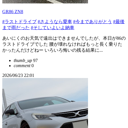
GR86 ZN8
#ラストドライブ
#さようなら愛車
#今までありがとう
#最後
まで雨だった
#そしていよいよ納車
あいにくのお天気で遠出はできませんでしたが、本日が86の
ラストドライブでした 腰が壊れなければもっと長く乗りた
かったんだけどねー いろいろ悔いの残る結果に...
thumb_up
97
comment
0
2026/06/23 22:01