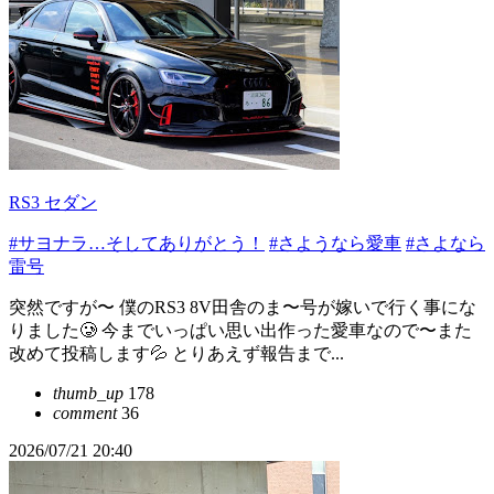
RS3 セダン
#サヨナラ…そしてありがとう！
#さようなら愛車
#さよなら
雷号
突然ですが〜 僕のRS3 8V田舎のま〜号が嫁いで行く事にな
りました🥲 今までいっぱい思い出作った愛車なので〜また
改めて投稿します💦 とりあえず報告まで...
thumb_up
178
comment
36
2026/07/21 20:40