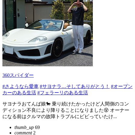
360スパイダー
#さようなら愛車
#サヨナラ…そしてありがとう！
#オープン
カーのある生活
#フェラーリのある生活
サヨナラおてんば娘🐎 乗り続けたかったけど人間側のコン
ディション不良により降りることになりました😵 オーナー
になる前はクルマの故障トラブルにビビっていたけ...
thumb_up
69
comment
2