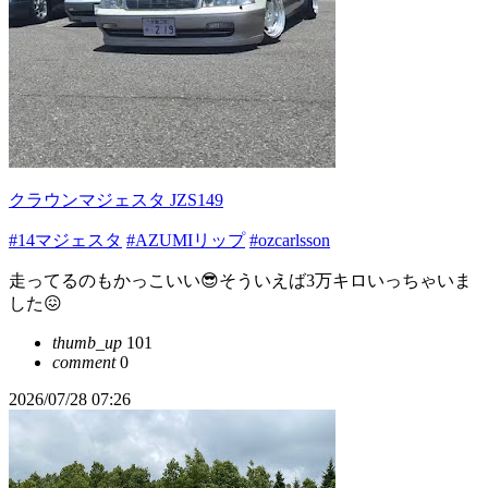
クラウンマジェスタ JZS149
#14マジェスタ
#AZUMIリップ
#ozcarlsson
走ってるのもかっこいい😎そういえば3万キロいっちゃいま
した😖
thumb_up
101
comment
0
2026/07/28 07:26