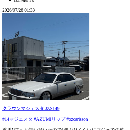
comment
0
2026/07/28 01:33
クラウンマジェスタ JZS149
#14マジェスタ
#AZUMIリップ
#ozcarlsson
香川MT🚗 お誘い頂いたので1年ぶりくらいにマジェでの遠