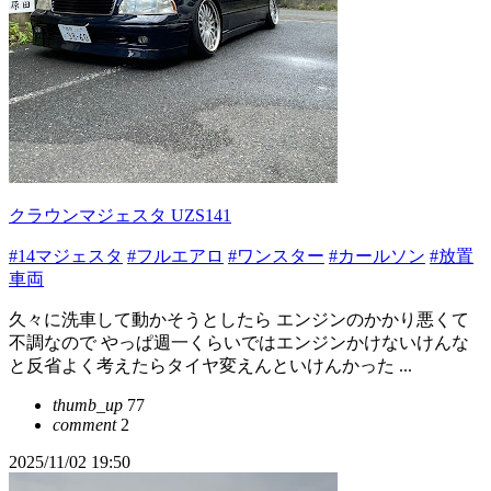
クラウンマジェスタ UZS141
#14マジェスタ
#フルエアロ
#ワンスター
#カールソン
#放置
車両
久々に洗車して動かそうとしたら エンジンのかかり悪くて
不調なので やっぱ週一くらいではエンジンかけないけんな
と反省よく考えたらタイヤ変えんといけんかった ...
thumb_up
77
comment
2
2025/11/02 19:50