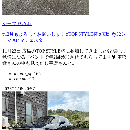
シーマ FGY32
#12月もよろしくお願いします
#TOP STYLE杯
#広島
#y32シ
ーマ
#14マジェスタ
11月23日 広島のTOP STYLE杯に参加してきました😊 楽しく
勉強になるイベントで年2回参加させてもらってます🖤 車誇
鍛さんの車も見えたし宇野さんと...
thumb_up
165
comment
9
2025/12/06 20:57