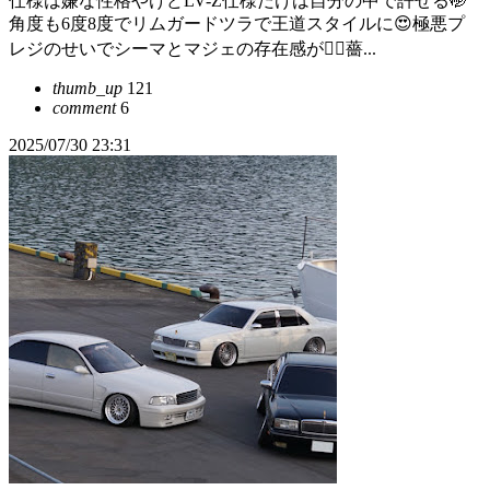
仕様は嫌な性格やけどLV-Z仕様だけは自分の中で許せる🤭
角度も6度8度でリムガードツラで王道スタイルに😍極悪プ
レジのせいでシーマとマジェの存在感が😵‍💫薔...
thumb_up
121
comment
6
2025/07/30 23:31