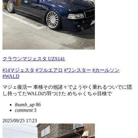
クラウンマジェスタ UZS141
#14マジェスタ
#フルエアロ
#ワンスター
#カールソン
#WALD
マジェ復活ー 車検その他諸々でようやく乗れるついでに隠
し持ってたWALDの羽つけた めちゃくちゃ目検で
thumb_up
86
comment
3
2025/09/25 17:23