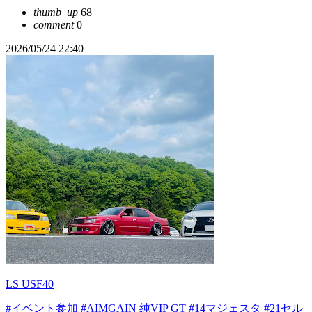
thumb_up
68
comment
0
2026/05/24 22:40
LS USF40
#イベント参加
#AIMGAIN 純VIP GT
#14マジェスタ
#21セル