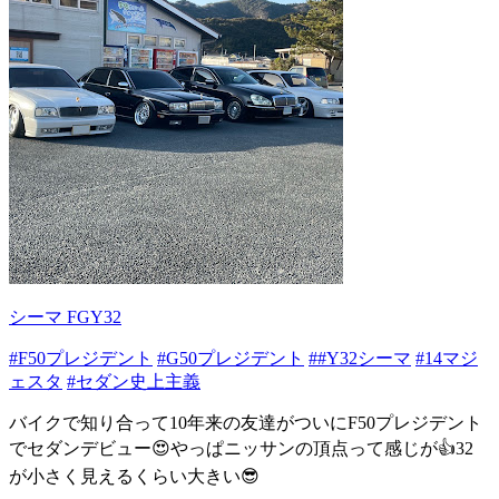
シーマ FGY32
#F50プレジデント
#G50プレジデント
##Y32シーマ
#14マジ
ェスタ
#セダン史上主義
バイクで知り合って10年来の友達がついにF50プレジデント
でセダンデビュー😍やっぱニッサンの頂点って感じが👍32
が小さく見えるくらい大きい😎