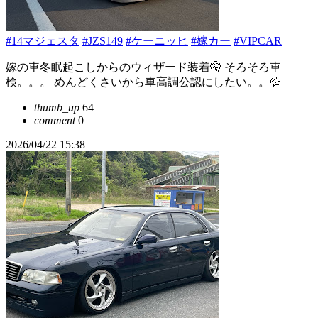
#14マジェスタ
#JZS149
#ケーニッヒ
#嫁カー
#VIPCAR
嫁の車冬眠起こしからのウィザード装着🤫 そろそろ車
検。。。 めんどくさいから車高調公認にしたい。。💦
thumb_up
64
comment
0
2026/04/22 15:38