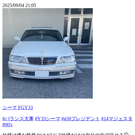
2025/09/04 21:05
シーマ FGY33
#バランス大事
#Y33シーマ
#g50プレジデント
#14マジェスタ
#90's