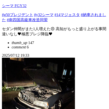
シーマ FGY32
#g50プレジデント
#y32シーマ
#14マジェスタ
#納車されまし
た
#南四国高級車改造同盟
セダン仲間がまた1人増えた😍 高知がもっと盛り上がる事間
違いなし🖤極悪プレジ降臨🖤
thumb_up
147
comment
6
2025/07/12 19:33