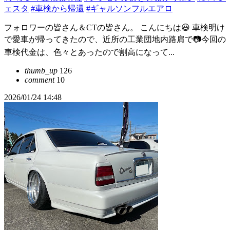
ェスタ
#車検から帰還
#ギャルソンフルエアロ
フォロワーの皆さん＆CTの皆さん。 こんにちは😃 車検明け
で愛車が帰ってきたので、近所の工業団地内路肩で📷️今回の
車検代金は、色々とあったので割高になって...
thumb_up
126
comment
10
2026/01/24 14:48