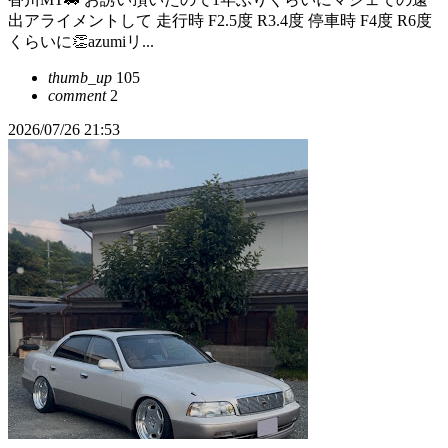
出アライメントして 走行時 F2.5度 R3.4度 停車時 F4度 R6度
くらいに👏azumiリ...
thumb_up
105
comment
2
2026/07/26 21:53