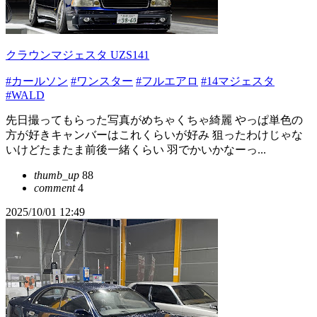
クラウンマジェスタ UZS141
#カールソン
#ワンスター
#フルエアロ
#14マジェスタ
#WALD
先日撮ってもらった写真がめちゃくちゃ綺麗 やっぱ単色の
方が好きキャンバーはこれくらいが好み 狙ったわけじゃな
いけどたまたま前後一緒くらい 羽でかいかなーっ...
thumb_up
88
comment
4
2025/10/01 12:49