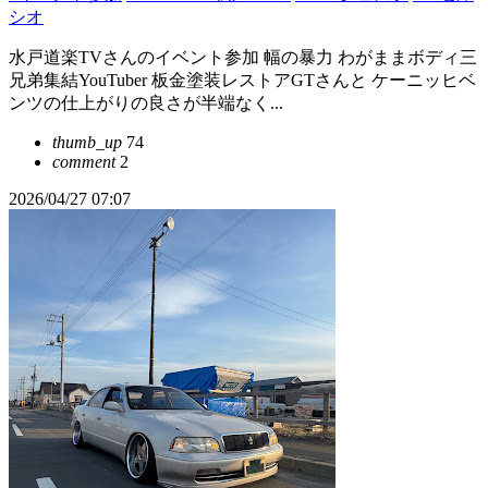
シオ
水戸道楽TVさんのイベント参加 幅の暴力 わがままボディ三
兄弟集結YouTuber 板金塗装レストアGTさんと ケーニッヒベ
ンツの仕上がりの良さが半端なく...
thumb_up
74
comment
2
2026/04/27 07:07