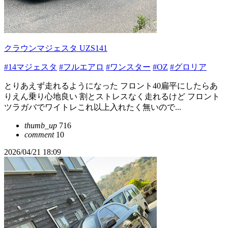
クラウンマジェスタ UZS141
#14マジェスタ
#フルエアロ
#ワンスター
#OZ
#グロリア
とりあえず走れるようになった フロント40扁平にしたらあ
りえん乗り心地良い 割とストレスなく走れるけど フロント
ツラガバでワイトレこれ以上入れたく無いので...
thumb_up
716
comment
10
2026/04/21 18:09