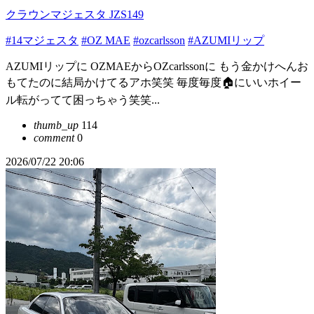
クラウンマジェスタ JZS149
#14マジェスタ
#OZ MAE
#ozcarlsson
#AZUMIリップ
AZUMIリップに OZMAEからOZcarlssonに もう金かけへんお
もてたのに結局かけてるアホ笑笑 毎度毎度🏠にいいホイー
ル転がってて困っちゃう笑笑...
thumb_up
114
comment
0
2026/07/22 20:06