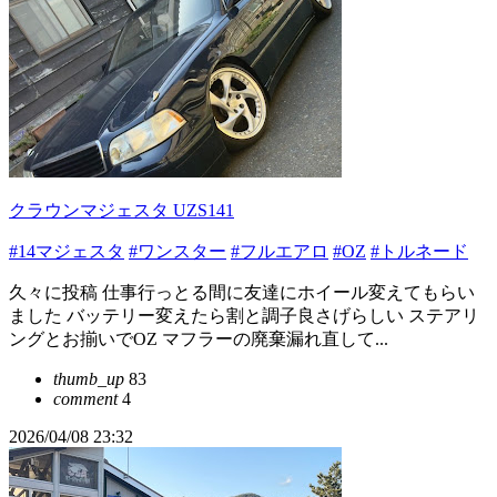
クラウンマジェスタ UZS141
#14マジェスタ
#ワンスター
#フルエアロ
#OZ
#トルネード
久々に投稿 仕事行っとる間に友達にホイール変えてもらい
ました バッテリー変えたら割と調子良さげらしい ステアリ
ングとお揃いでOZ マフラーの廃棄漏れ直して...
thumb_up
83
comment
4
2026/04/08 23:32