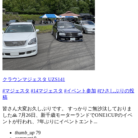
クラウンマジェスタ UZS141
#マジェスタ
#14マジェスタ
#イベント参加
#ひさしぶりの投
稿
皆さん大変お久しぶりです。 すっかりご無沙汰しておりま
した🙏 7月26日、新千歳モーターランドでONE1CUPのイベ
ントが行われ、7年ぶりにイベントエント...
thumb_up
79