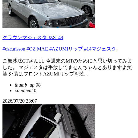
クラウンマジェスタ JZS149
#ozcarlsson
#OZ MAE
#AZUMIリップ
#14マジェスタ
ご無沙汰CTさん🙂‍↕️ 今週末のMTのためにと思い切ってみま
した。 マジェスタは手放してませんちゃんとありますよ笑
笑 外装はフロントAZUMIリップを装...
thumb_up
98
comment
0
2026/07/20 23:07