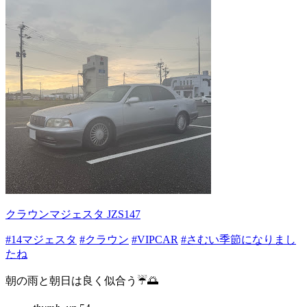
クラウンマジェスタ JZS147
#14マジェスタ
#クラウン
#VIPCAR
#さむい季節になりまし
たね
朝の雨と朝日は良く似合う☔️🌅