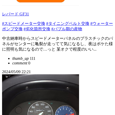
レパード GF31
#スピードメーター交換
#タイニングベルト交換
#ウォーター
ポンプ交換
#劣化箇所交換
#バブル期の産物
中古納車時からスピードメーターパネルのプラスチックのパ
ネルがセンターに亀裂が走ってて気になるし、夜はボケた様
に照明も気になるので…っと 某オクで程度のいい...
thumb_up
111
comment
0
2024/05/09 22:21