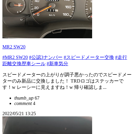
MR2 SW20
#MR2 SW20
#公認3ナンバー
#スピードメーター交換
#走行
距離交換歴車シール
#新車気分
スピードメーターの上がりが調子悪かったのでスピードメー
ターのみ新品に交換しました！ TRDロゴはステッカーで
す！w レーシーに見えますね！w 帰り確認しま...
thumb_up
67
comment
4
2022/05/21 13:25