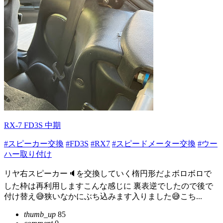
RX-7 FD3S 中期
#スピーカー交換
#FD3S
#RX7
#スピードメーター交換
#ウー
ハー取り付け
リヤ右スピーカー🔈を交換していく楕円形だよボロボロで
した枠は再利用しますこんな感じに 裏表逆でしたので後で
付け替え😅狭いなかにぶち込みます入りました😅こち...
thumb_up
85