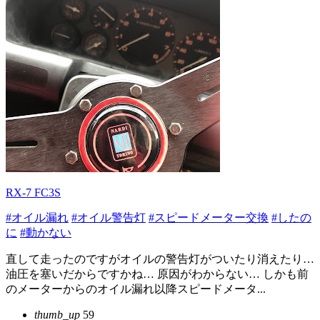
RX-7 FC3S
#オイル漏れ
#オイル警告灯
#スピードメーター交換
#したの
に
#動かない
直して走ったのですがオイルの警告灯がついたり消えたり…
油圧を塞いだからですかね… 原因がわからない… しかも前
のメーターからのオイル漏れ以降スピードメータ...
thumb_up
59