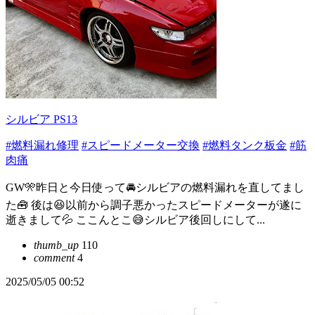
シルビア PS13
#燃料漏れ修理
#スピードメーター交換
#燃料タンク板金
#筋
肉痛
GW🎌昨日と今日使って🚘シルビアの燃料漏れを直してまし
た🧰 後は😆以前から調子悪かったスピードメーターが遂に
逝きまして💦 ここんとこ😅シルビア後回しにして...
thumb_up
110
comment
4
2025/05/05 00:52