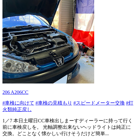
206 A206CC
#車検に向けて
#車検の見積もり
#スピードメーター交換
#灯
火類純正戻し
1／7 本日土曜日CC車検出しまーすディーラーに持って行く
前に車検戻しを。 光軸調整出来ないヘッドライトは純正に
交換。どことなく懐かしい行けそうだけど簡単...