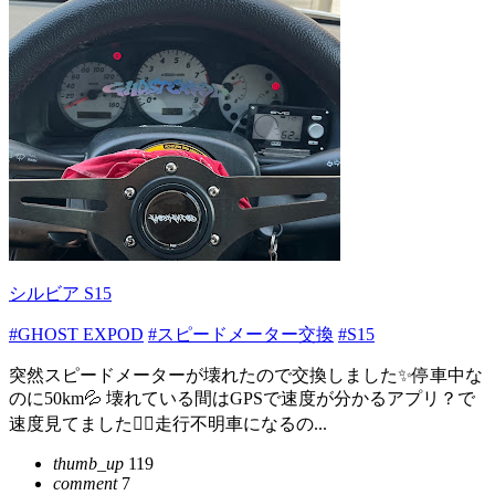
シルビア S15
#GHOST EXPOD
#スピードメーター交換
#S15
突然スピードメーターが壊れたので交換しました✨停車中な
のに50km💦 壊れている間はGPSで速度が分かるアプリ？で
速度見てました🙆‍♀️走行不明車になるの...
thumb_up
119
comment
7