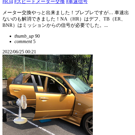
#R34
#スピードメーター交換
#車速信号
メーター交換やっと出来ました！ブレブレですが… 車速出
ないのも解消できました！NA（HR）はデフ、TB（ER、
BNR）はミッションからの信号が必要でした。...
thumb_up
90
comment
5
2022/06/25 00:21