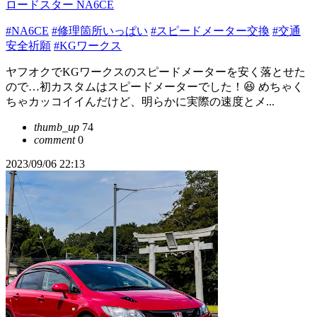
ロードスター NA6CE
#NA6CE
#修理箇所いっぱい
#スピードメーター交換
#交通
安全祈願
#KGワークス
ヤフオクでKGワークスのスピードメーターを安く落とせた
ので…初カスタムはスピードメーターでした！😆 めちゃく
ちゃカッコイイんだけど、明らかに実際の速度とメ...
thumb_up
74
comment
0
2023/09/06 22:13