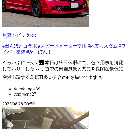
無限シビックRR
#田んぼとコラボ
#スピードメーター交換
#内装カスタム
#ワ
イパー塗装
#かーぼん！
ぐっいぶに〜んぐ🌉 本日は終日休暇にて、色々用事を消化
しておりました🚗💨 道中の田園風景と共に📱長閑な景色に
突然出現する鳥居⛩️良い具合のRを描いてます🪃...
thumb_up
439
comment
27
2023/08/28 20:50