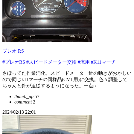
プレオ RS
#プレオRS
#スピードメーター交換
#流用
#K11マーチ
さぼってた作業消化。スピードメーター針の動きがおかしい
ので同じk11マーチの同様品(CVT用)に交換。色々調整して
ちゃんと針が追従するようになった。一点p...
thumb_up
57
comment
2
2024/02/13 22:01