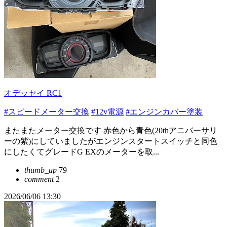
オデッセイ RC1
#スピードメーター交換
#12v電源
#エンジンカバー塗装
またまたメーター交換です 赤色から青色(20thアニバーサリ
ーの紫)にしていましたがエンジンスタートスイッチと同色
にしたくてグレードG EXのメーターを取...
thumb_up
79
comment
2
2026/06/06 13:30