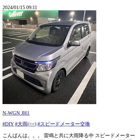
2024/01/15 09:11
N-WGN JH1
#DIY
#大雨(><)
#スピードメーター交換
こんばんは。。。 雷鳴と共に大雨降る中 スピードメーター