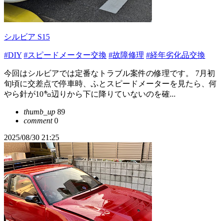
シルビア S15
#DIY
#スピードメーター交換
#故障修理
#経年劣化品交換
今回はシルビアでは定番なトラブル案件の修理です。 7月初
旬頃に交差点で停車時、ふとスピードメーターを見たら、何
やら針が10㌔辺りから下に降りていないのを確...
thumb_up
89
comment
0
2025/08/30 21:25