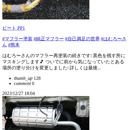
ビート PP1
#マフラー塗装
#純正マフラー
#自己満足の世界
#はむろ〜さ
ん
#熊本
はむろ〜さんのマフラー再塗装の続きです❕ 黒色を残す所に
マスキングします🎵 ついでに前から気になっていたとある
場所の塗り分けを変更しました❕ 詳しくは最後...
thumb_up
128
comment
0
2023/12/27 18:04