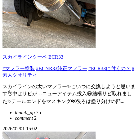
スカイラインクーペ ECR33
#マフラー塗装
#BCNR33純正マフラー
#ECR33に付くの？
#
素人クオリティ
スカイラインの太いマフラー✨こいつに交換しようと思いま
す👌中はサビが…ニューアイテム投入😆結構サビ取れまし
た✨テールエンドをマスキング🫡後ろは塗り分けの部...
thumb_up
75
comment
2
2026/02/01 15:02