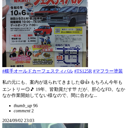
#横手オールドカーフェスティバル
#TS125R
#マフラー塗装
私の元にも、案内が送られてきました😄👍 もちろん今年も
エントリー😏🎵 19年、皆勤賞だす🎊 だが、肝心なFD。なか
なか作業開始してない様なので、間に合わな...
thumb_up
96
comment
2
2024/09/02 23:03