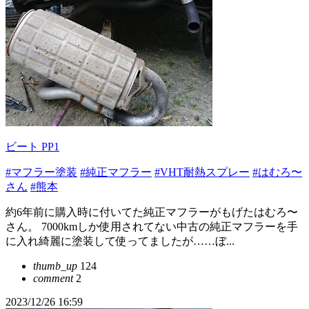
ビート PP1
#マフラー塗装
#純正マフラー
#VHT耐熱スプレー
#はむろ〜
さん
#熊本
約6年前に購入時に付いてた純正マフラーがもげたはむろ〜
さん。 7000kmしか使用されてない中古の純正マフラーを手
に入れ綺麗に塗装して使ってましたが……ぼ...
thumb_up
124
comment
2
2023/12/26 16:59