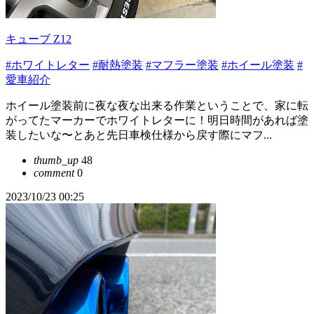
キューブ Z12
#ホワイトレター
#耐熱塗装
#マフラー塗装
#ホイール塗装
#
愛車紹介
ホイール塗装前に夜な夜な出来る作業ということで、家に転
がってたマーカーでホワイトレターに！明日時間があれば塗
装したいな〜とあと先日車検仕様から戻す際にマフ...
thumb_up
48
comment
0
2023/10/23 00:25