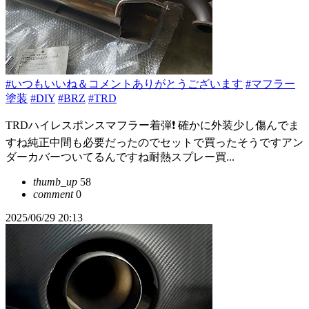
#いつもいいね＆コメントありがとうございます
#マフラー
塗装
#DIY
#BRZ
#TRD
TRDハイレスポンスマフラー着弾❗️ 確かに外装少し傷んでま
すね純正中間も必要だったのでセットで買ったそうですアン
ダーカバーついてるんですね耐熱スプレー買...
thumb_up
58
comment
0
2025/06/29 20:13