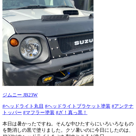
ジムニー JB23W
#ヘッドライト丸目
#ヘッドライトブラケット塗装
#アンテナ
トッパー
#マフラー塗装
#ざ！真っ黒！
本日は暑かったですね。そんな中ひたすらにいろいろなもの
を艶消しの黒で塗りました。クソ暑いのに今日にしたのは、