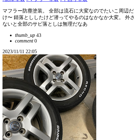
マフラー防塵塗装。 全部は流石に大変なのでたいこ周辺だ
け〜 錆落とししたけど潜ってやるのはなかなか大変。 外さ
ないと全部のサビ落としは無理だなあ
thumb_up
43
comment
0
2023/11/11 22:05