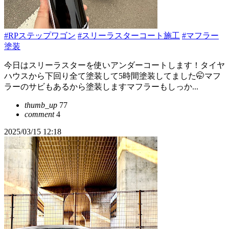
#RPステップワゴン
#スリーラスターコート施工
#マフラー
塗装
今日はスリーラスターを使いアンダーコートします！タイヤ
ハウスから下回り全て塗装して5時間塗装してました🤭マフ
ラーのサビもあるから塗装しますマフラーもしっか...
thumb_up
77
comment
4
2025/03/15 12:18