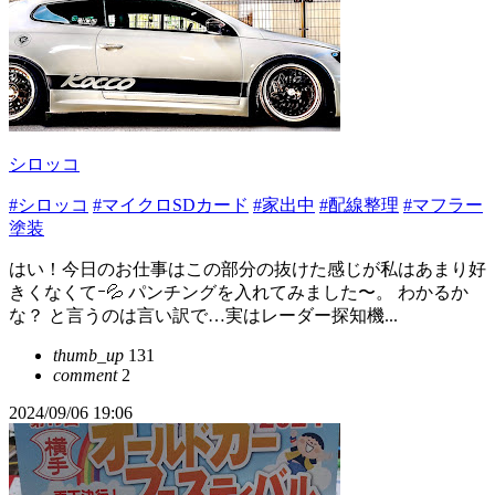
シロッコ
#シロッコ
#マイクロSDカード
#家出中
#配線整理
#マフラー
塗装
はい！今日のお仕事はこの部分の抜けた感じが私はあまり好
きくなくてｰ💦 パンチングを入れてみました〜。 わかるか
な？ と言うのは言い訳で…実はレーダー探知機...
thumb_up
131
comment
2
2024/09/06 19:06