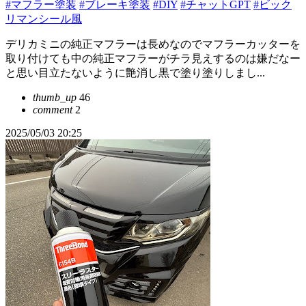
#マフラー塗装
#ブレーキ塗装
#DIY
#チャットGPT
#ビック
リマンシール風
デリカミニの純正マフラーは長めなのでマフラーカッターを
取り付けても中の純正マフラーがチラ見えするのは嫌だなー
と思い目立たないように艶消し黒で塗り塗りしまし...
thumb_up
46
comment
2
2025/05/03 20:25