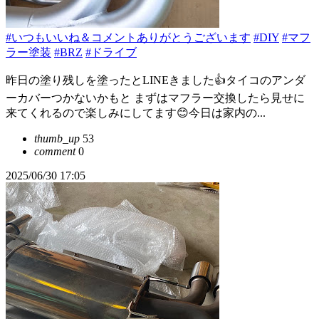
#いつもいいね＆コメントありがとうございます
#DIY
#マフ
ラー塗装
#BRZ
#ドライブ
昨日の塗り残しを塗ったとLINEきました👍タイコのアンダ
ーカバーつかないかもと まずはマフラー交換したら見せに
来てくれるので楽しみにしてます😊今日は家内の...
thumb_up
53
comment
0
2025/06/30 17:05