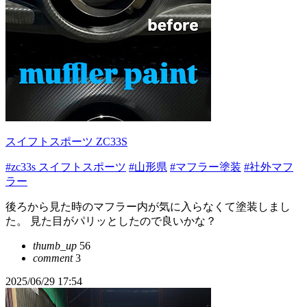
スイフトスポーツ ZC33S
#zc33s スイフトスポーツ
#山形県
#マフラー塗装
#社外マフ
ラー
後ろから見た時のマフラー内が気に入らなくて塗装しまし
た。 見た目がパリッとしたので良いかな？
thumb_up
56
comment
3
2025/06/29 17:54