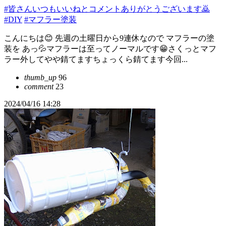
#皆さんいつもいいねとコメントありがとうございます🙇
#DIY
#マフラー塗装
こんにちは😊 先週の土曜日から9連休なので マフラーの塗
装を あっ💦マフラーは至ってノーマルです😁さくっとマフ
ラー外してやや錆てますちょっくら錆てます今回...
thumb_up
96
comment
23
2024/04/16 14:28