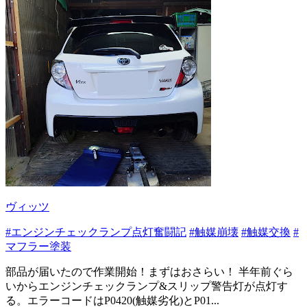
ヴィッツ
#エンジンチェックランプ点灯奮闘記
#触媒崩壊
#触媒交換
#
マフラー塗装
部品が届いたので作業開始！まずはおさらい！ 半年前ぐら
いからエンジンチェックランプ&スリップ警告灯が点灯す
る。エラーコードはP0420(触媒劣化)とP01...