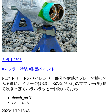
ミラ L250S
#マフラー塗装
#耐熱ペイント
N1ストリートのサイレンサー部分を耐熱スプレーで塗って
みる事に。イメージは32GT-Rの煤だらけのマフラー(笑) 捨
て吹きっぽくパラパラッと一回吹いておわ...
thumb_up
31
comment
0
2023/11/19 18:48