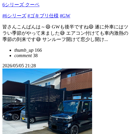
6シリーズ クーペ
#6シリーズ
#ゴキブリ仕様
#GW
皆さんこんばんは～😄 GWも後半ですね😄 遂に外車にはツ
ラい季節がやって来ました😅 エアコン付けても車内激熱の
季節の到来です😅 サンルーフ開けて窓少し開け...
thumb_up
166
comment
38
2026/05/05 21:28