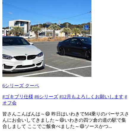
6シリーズ クーペ
#ゴキブリ仕様
#6シリーズ
#12月もよろしくお願いします
#
オフ会
皆さんこんばんは～😄 昨日はいわきでM4乗りのバーサスさ
んにお会いしてきました～😄いわきの四ツ倉の道の駅で集
合しまして ここでご飯食べました～😄ソースかつ...