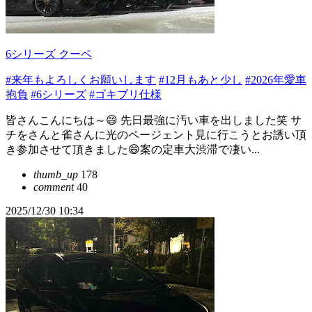
6シリーズ クーペ
#来年もよろしくお願いします
#12月もあと少し
#2026年愛車
抱負
#6シリーズ
#ゴキブリ仕様
皆さんこんにちは～😄 先日最強に汚い車を出しました笑 サ
チをさんと雀さんに光のページェント見に行こうとお誘い頂
き参加させて頂きました😄案の定車大渋滞で凄い...
thumb_up
178
comment
40
2025/12/30 10:34