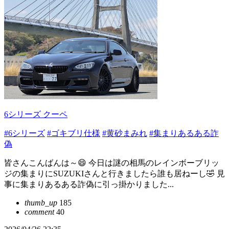
6シリーズ クーペ
#6シリーズ
#ゴキブリ仕様
#黄砂まみれ
#集まりあるある詐
偽
皆さんこんばんは～😄 今日は謎の相馬のレインボーブリッ
ジの集まりにSUZUKIさんと行きましたら誰も居ねーし🤣 見
事に集まりあるある詐偽に引っ掛かりました...
thumb_up
185
comment
40