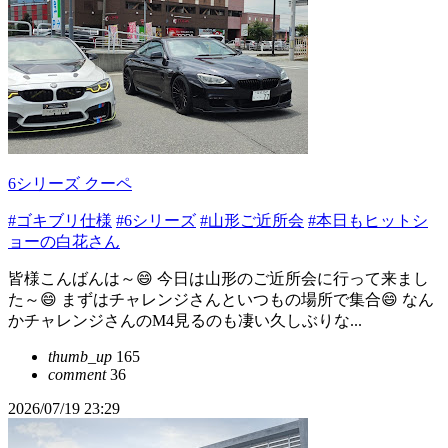
6シリーズ クーペ
#ゴキブリ仕様
#6シリーズ
#山形ご近所会
#本日もヒットシ
ョーの白花さん
皆様こんばんは～😄 今日は山形のご近所会に行って来まし
た～😄 まずはチャレンジさんといつもの場所で集合😄 なん
かチャレンジさんのM4見るのも凄い久しぶりな...
thumb_up
165
comment
36
2026/07/19 23:29