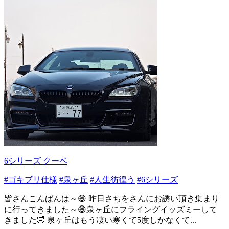
6シリーズ クーペ
#ゴキブリ仕様
#泉ヶ丘
#人生彷徨う
#6シリーズ
皆さんこんばんは～😄 昨日さちをさんにお誘い頂き集まり
に行ってきました～😄泉ヶ丘にフライングイッズミーして
きました🤣 泉ヶ丘はもう凄い寒くて5度しかなくて...