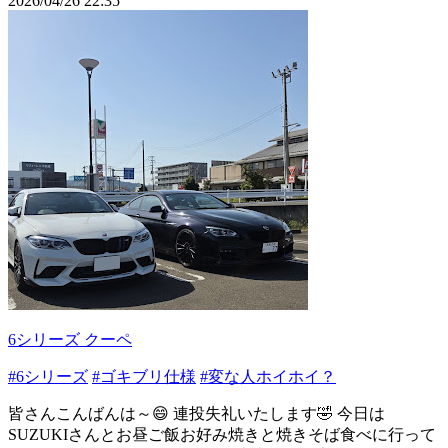
2026/04/26 22:35
6シリーズ クーペ
#6シリーズ
#ゴキブリ仕様
#変な人ホイホイ？
皆さんこんばんは～😄 連投失礼いたします🤣 今日は
SUZUKIさんとお昼ご飯お好み焼きと焼きそば食べに行って