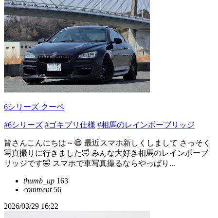
6シリーズ クーペ
#6シリーズ
#ゴキブリ仕様
#相馬のレインボーブリッジ
皆さんこんにちは～😄 最近スマホ新しくしまして さっそく
写真撮りに行きました🤣 みんな大好き相馬のレインボーブ
リッジです🤣 スマホで車写真撮るならやっぱり...
thumb_up
163
comment
56
2026/03/29 16:22