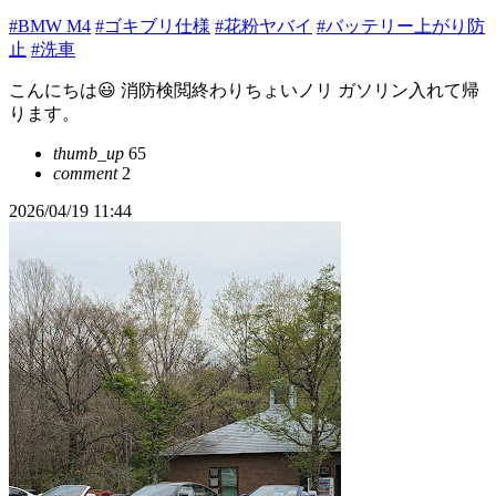
#BMW M4
#ゴキブリ仕様
#花粉ヤバイ
#バッテリー上がり防
止
#洗車
こんにちは😃 消防検閲終わりちょいノリ ガソリン入れて帰
ります。
thumb_up
65
comment
2
2026/04/19 11:44