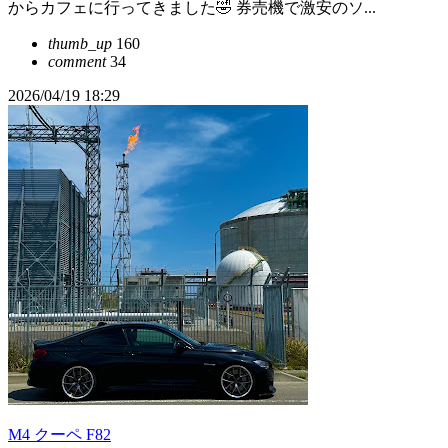
からカフェに行ってきました🤣 券売機で激安のソ...
thumb_up
160
comment
34
2026/04/19 18:29
M4 クーペ F82