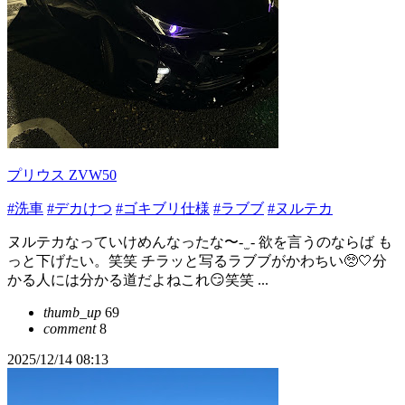
プリウス ZVW50
#洗車
#デカけつ
#ゴキブリ仕様
#ラブブ
#ヌルテカ
ヌルテカなっていけめんなったな〜- ̫ - 欲を言うのならば も
っと下げたい。笑笑 チラッと写るラブブがかわちい🥺🤍分
かる人には分かる道だよねこれ😏笑笑 ...
thumb_up
69
comment
8
2025/12/14 08:13