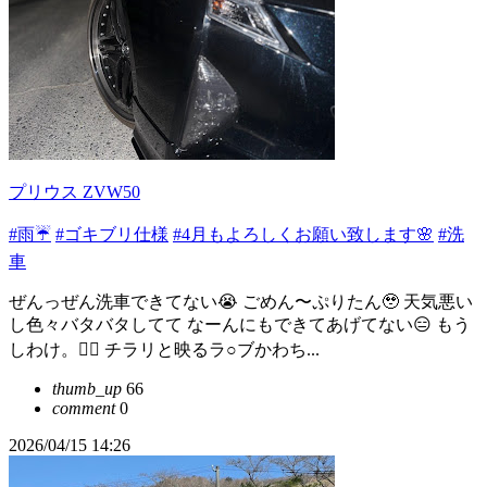
プリウス ZVW50
#雨☔
#ゴキブリ仕様
#4月もよろしくお願い致します🌸
#洗
車
ぜんっぜん洗車できてない😭 ごめん〜ぷりたん🥹 天気悪い
し色々バタバタしてて なーんにもできてあげてない😑 もう
しわけ。🙇‍♀️ チラリと映るラ○ブかわち...
thumb_up
66
comment
0
2026/04/15 14:26