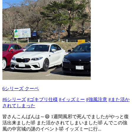
6シリーズ クーペ
#6シリーズ
#ゴキブリ仕様
#イッズミー
#強風注意
#また活か
されてしまった
皆さんこんばんは～😄 1週間風邪で死んでましたがやっと復
活出来ました🤣 また活かされてしまいました🤣 んでこの強
風の中宮城の謎のイベント🤣 イッズミーに行...