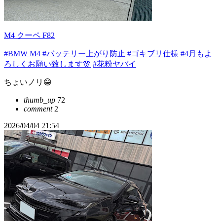
M4 クーペ F82
#BMW M4
#バッテリー上がり防止
#ゴキブリ仕様
#4月もよ
ろしくお願い致します🌸
#花粉ヤバイ
ちょいノリ😁
thumb_up
72
comment
2
2026/04/04 21:54