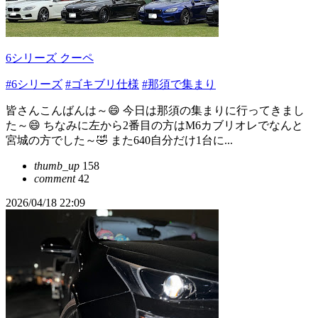
6シリーズ クーペ
#6シリーズ
#ゴキブリ仕様
#那須で集まり
皆さんこんばんは～😄 今日は那須の集まりに行ってきまし
た～😄 ちなみに左から2番目の方はM6カブリオレでなんと
宮城の方でした～🤣 また640自分だけ1台に...
thumb_up
158
comment
42
2026/04/18 22:09