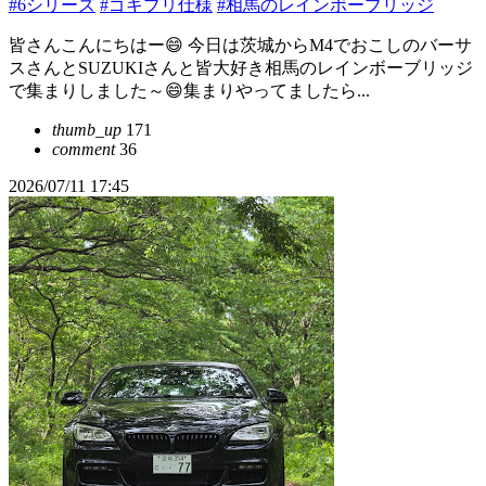
#6シリーズ
#ゴキブリ仕様
#相馬のレインボーブリッジ
皆さんこんにちはー😄 今日は茨城からM4でおこしのバーサ
スさんとSUZUKIさんと皆大好き相馬のレインボーブリッジ
で集まりしました～😄集まりやってましたら...
thumb_up
171
comment
36
2026/07/11 17:45