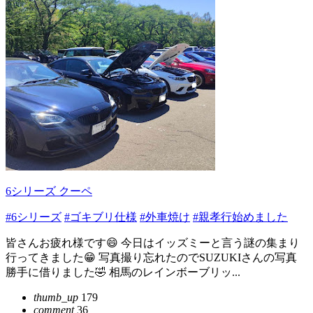
6シリーズ クーペ
#6シリーズ
#ゴキブリ仕様
#外車焼け
#親孝行始めました
皆さんお疲れ様です😄 今日はイッズミーと言う謎の集まり
行ってきました😁 写真撮り忘れたのでSUZUKIさんの写真
勝手に借りました🤣 相馬のレインボーブリッ...
thumb_up
179
comment
36