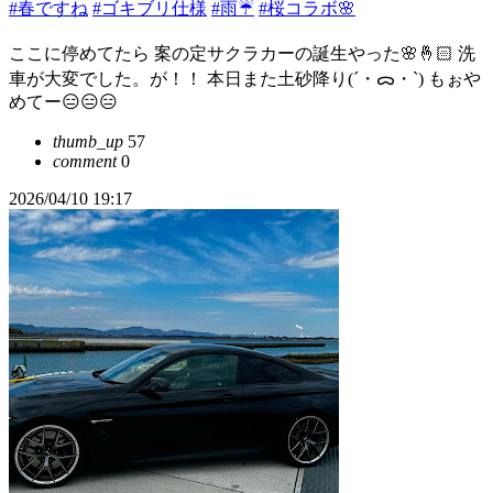
#春ですね
#ゴキブリ仕様
#雨☔
#桜コラボ🌸
ここに停めてたら 案の定サクラカーの誕生やった🌸🤞🏻 洗
車が大変でした。が！！ 本日また土砂降り(´・ᯅ・`) もぉや
めてー😑😑😑
thumb_up
57
comment
0
2026/04/10 19:17