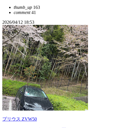
thumb_up
163
comment
41
2026/04/12 18:53
プリウス ZVW50