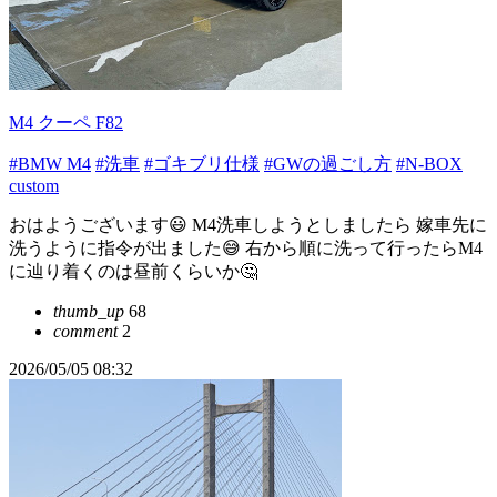
M4 クーペ F82
#BMW M4
#洗車
#ゴキブリ仕様
#GWの過ごし方
#N-BOX
custom
おはようございます😃 M4洗車しようとしましたら 嫁車先に
洗うように指令が出ました😅 右から順に洗って行ったらM4
に辿り着くのは昼前くらいか🤔
thumb_up
68
comment
2
2026/05/05 08:32