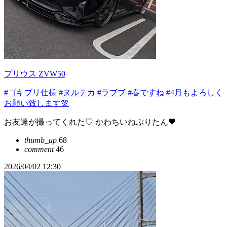
プリウス ZVW50
#ゴキブリ仕様
#ヌルテカ
#ラブブ
#春ですね
#4月もよろしく
お願い致します🌸
お友達が撮ってくれた♡ かわちいねぷりたん🖤
thumb_up
68
comment
46
2026/04/02 12:30