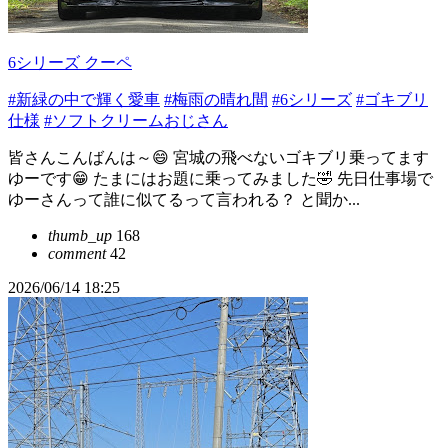
6シリーズ クーペ
#新緑の中で輝く愛車
#梅雨の晴れ間
#6シリーズ
#ゴキブリ
仕様
#ソフトクリームおじさん
皆さんこんばんは～😄 宮城の飛べないゴキブリ乗ってます
ゆーです😁 たまにはお題に乗ってみました🤣 先日仕事場で
ゆーさんって誰に似てるって言われる？ と聞か...
thumb_up
168
comment
42
2026/06/14 18:25