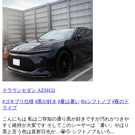
クラウンセダン AZSH32
#ゴキブリ仕様
#黒が好き
#夏は暑い
#lxシフトノブ
#夜のド
ライブ
こんにちは 私はご存知の通り黒が好きですが汚れがつきや
すく維持が大変です そしてこのシーザーは「暑い」やはり
黒と言う色は直射日光が…😭💦 シフトノブもいろ...