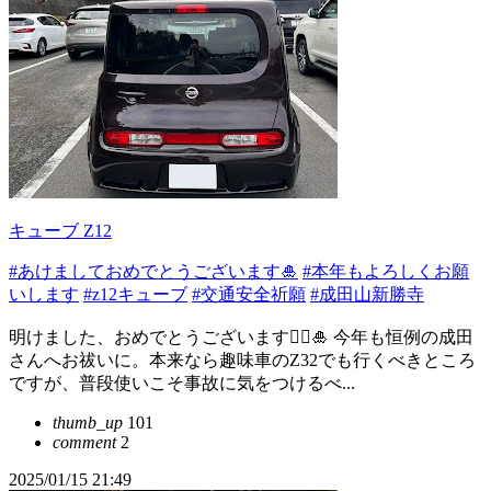
キューブ Z12
#あけましておめでとうございます🎍
#本年もよろしくお願
いします
#z12キューブ
#交通安全祈願
#成田山新勝寺
明けました、おめでとうございます🙇‍♂️🎍 今年も恒例の成田
さんへお祓いに。本来なら趣味車のZ32でも行くべきところ
ですが、普段使いこそ事故に気をつけるべ...
thumb_up
101
comment
2
2025/01/15 21:49