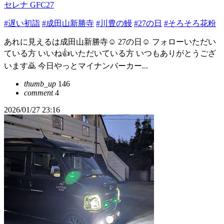
セレナ GFC27
#遅い初詣
#成田山新勝寺
#川豊の鰻
#27の日
#そろそろ花粉
あれに見えるは成田山新勝寺☺️ 27の日☺️ フォローいただい
ている方 いいね👍いただいている方 いつもありがとうござ
います🙇 今日やっとマイナンバーカー...
thumb_up
146
comment
4
2026/01/27 23:16