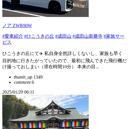
ノア ZWR90W
#愛車紹介
#ひこうきの丘
#成田山
#成田山新勝寺
#家族サー
ビス
ひこうきの丘にて✈️ 私自身全然詳しくないし、家族も早く
目的地に行きたがっていたので、最初に飛んできた飛行機だ
け撮っておしまい（滞在時間10分） 本来の目...
thumb_up
1349
comment
6
2025/01/29 06:11