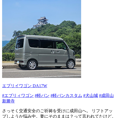
エブリイワゴン DA17W
#エブリィワゴン
#軽バン
#軽バンカスタム
#犬山城
#成田山
新勝寺
さっそく交通安全のご祈祷を受けに成田山へ。 リフトアッ
プしようか悩み中。妻にそのままは？って言われてたけど。