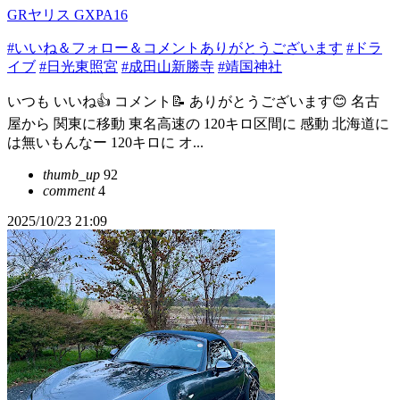
GRヤリス GXPA16
#いいね＆フォロー＆コメントありがとうございます
#ドラ
イブ
#日光東照宮
#成田山新勝寺
#靖国神社
いつも いいね👍 コメント📝 ありがとうございます😊 名古
屋から 関東に移動 東名高速の 120キロ区間に 感動 北海道に
は無いもんなー 120キロに オ...
thumb_up
92
comment
4
2025/10/23 21:09