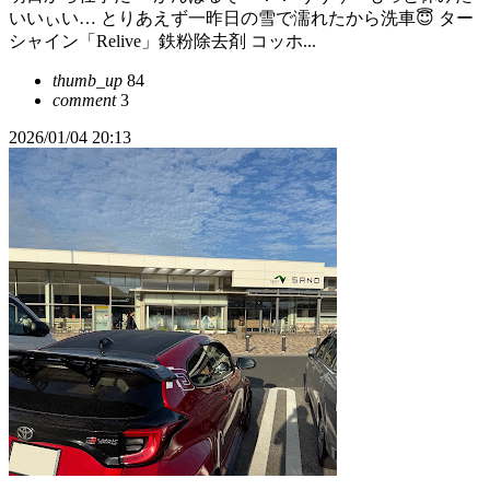
いいぃい… とりあえず一昨日の雪で濡れたから洗車😇 ター
シャイン「Relive」鉄粉除去剤 コッホ...
thumb_up
84
comment
3
2026/01/04 20:13