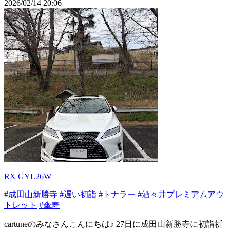
2026/02/14 20:06
RX GYL26W
#成田山新勝寺
#遅い初詣
#トナラー
#酒々井プレミアムアウ
トレット
#傘寿
cartuneのみなさんこんにちは♪ 27日に成田山新勝寺に初詣祈