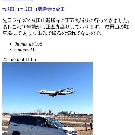
#成田山
#成田山新勝寺
#成田
先日ライズで成田山新勝寺に正五九詣りに行ってきました。
あれこれ10年前から正五九詣りしております。 成田山の駐
車場にて あまり出先で撮るの慣れてないので...
thumb_up
105
comment
8
2025/05/24 11:05