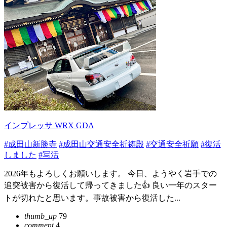
インプレッサ WRX GDA
#成田山新勝寺
#成田山交通安全祈祷殿
#交通安全祈願
#復活
しました
#写活
2026年もよろしくお願いします。 今日、ようやく岩手での
追突被害から復活して帰ってきました👍 良い一年のスター
トが切れたと思います。事故被害から復活した...
thumb_up
79
comment
4