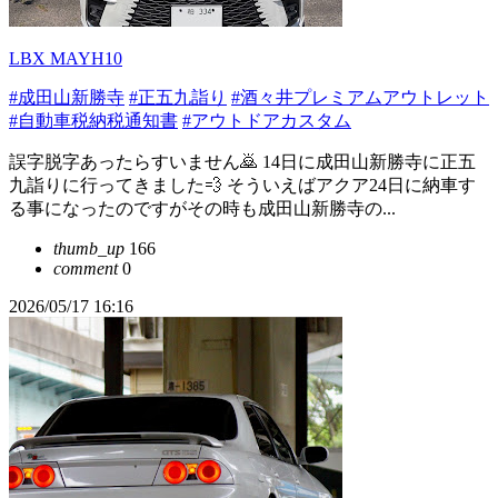
LBX MAYH10
#成田山新勝寺
#正五九詣り
#酒々井プレミアムアウトレット
#自動車税納税通知書
#アウトドアカスタム
誤字脱字あったらすいません🙇 14日に成田山新勝寺に正五
九詣りに行ってきました💨 そういえばアクア24日に納車す
る事になったのですがその時も成田山新勝寺の...
thumb_up
166
comment
0
2026/05/17 16:16