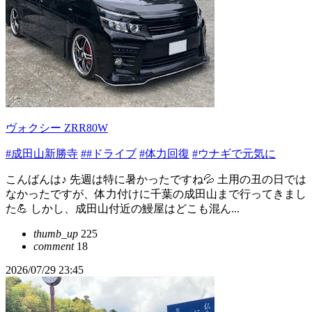
ヴォクシー ZRR80W
#成田山新勝寺
##ドライブ
#体力回復
#ウナギで元気に
こんばんは♪ 先週は特に暑かったですね💦 土用の丑の日では
なかったですが、体力付けに千葉の成田山まで行ってきまし
た💪 しかし、成田山付近の鰻屋はどこも混ん...
thumb_up
225
comment
18
2026/07/29 23:45