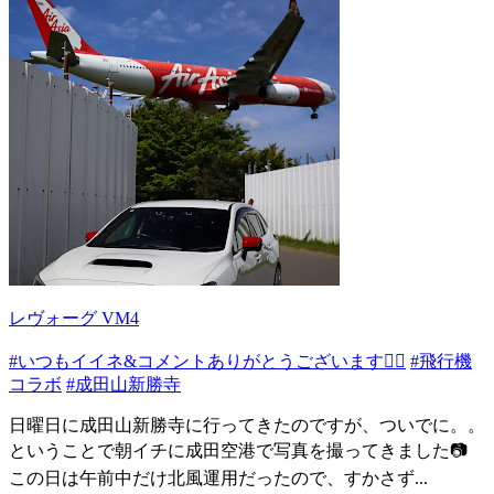
レヴォーグ VM4
#いつもイイネ&コメントありがとうございます🙇‍♂️
#飛行機
コラボ
#成田山新勝寺
日曜日に成田山新勝寺に行ってきたのですが、ついでに。。
ということで朝イチに成田空港で写真を撮ってきました📷
この日は午前中だけ北風運用だったので、すかさず...