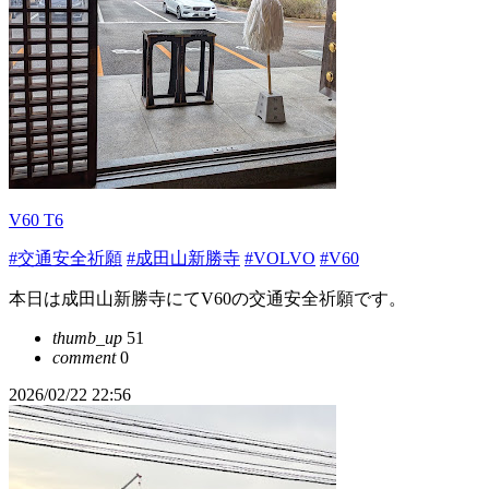
V60 T6
#交通安全祈願
#成田山新勝寺
#VOLVO
#V60
本日は成田山新勝寺にてV60の交通安全祈願です。
thumb_up
51
comment
0
2026/02/22 22:56