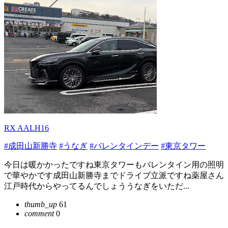
RX AALH16
#成田山新勝寺
#うなぎ
#バレンタインデー
#東京タワー
今日は暖かかったですね東京タワーもバレンタイン用の照明
で華やかです成田山新勝寺までドライブ立派ですね薬屋さん
江戸時代からやってるんでしょううなぎをいただ...
thumb_up
61
comment
0