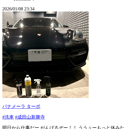
2026/01/08 23:34
パナメーラ ターボ
#洗車
#成田山新勝寺
明日から仕事だー がんばるぞー！！ ううぅーもっと休みた