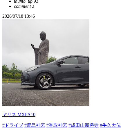
thumb_up
93
comment
2
2026/07/18 13:46
ヤリス MXPA10
#ドライブ
#鹿島神宮
#香取神宮
#成田山新勝寺
#牛久大仏