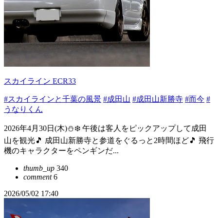
スカイライン ECR33
#スカイラインと千葉の風景
#成田山
#成田山新勝寺
#而今
#
うなりくん
2026年4月30日(木)⛄️❄️ 午後は客人をピックアップして成田
山を観光🎵 成田山新勝寺と参道をぐるっと2時間ほど🎵 飛行
機のキャラクターをペンギンだ...
thumb_up
340
comment
6
2026/05/02 17:40