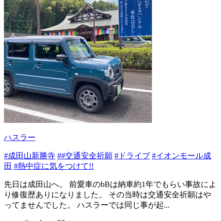
ハスラー
#成田山新勝寺
##交通安全祈願
#ドライブ
#イオンモール成
田
#熱中症に気をつけて!!
先日は成田山へ。 前愛車のbBは納車約1年でもらい事故によ
り修復歴ありになりました。 その当時は交通安全祈願はや
ってませんでした。 ハスラーでは同じ事が起...