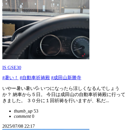
IS GSE30
#暑い！
#自動車祈祷殿
#成田山新勝寺
いやー暑い暑い💦 いつになったら涼しくなるんでしょう
か？ 納車から５日。 今日は成田山の自動車祈祷殿に行って
きました。 ３０分に１回祈祷を行いますが、私だ...
thumb_up
53
comment
0
2025/07/08 22:17