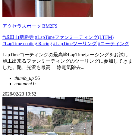
アクセラスポーツ BM2FS
#成田山新勝寺
#LapTimeファンミーティング(LTFM)
#LapTime coating Racing
#LapTimeツーリング
#コーティング
LapTimeコーティングの最高峰LapTimeレーシングをお試し
施工出来るファンミーティングのツーリングに参加してきま
した。艶、光沢も最高！ 静電気除去...
thumb_up
56
comment
0
2026/02/23 19:52