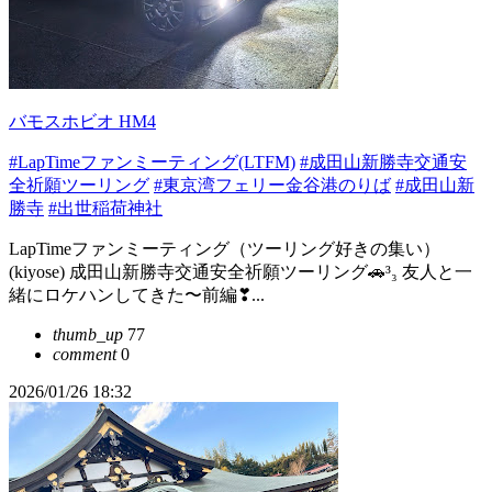
バモスホビオ HM4
#LapTimeファンミーティング(LTFM)
#成田山新勝寺交通安
全祈願ツーリング
#東京湾フェリー金谷港のりば
#成田山新
勝寺
#出世稲荷神社
LapTimeファンミーティング（ツーリング好きの集い）
(kiyose) 成田山新勝寺交通安全祈願ツーリング🚗³₃ 友人と一
緒にロケハンしてきた〜前編❣...
thumb_up
77
comment
0
2026/01/26 18:32