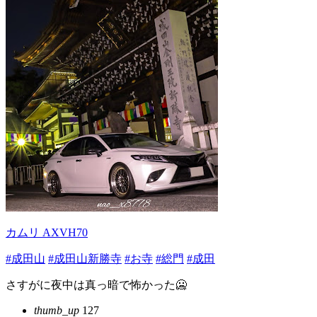
カムリ AXVH70
#成田山
#成田山新勝寺
#お寺
#総門
#成田
さすがに夜中は真っ暗で怖かった🥶
thumb_up
127