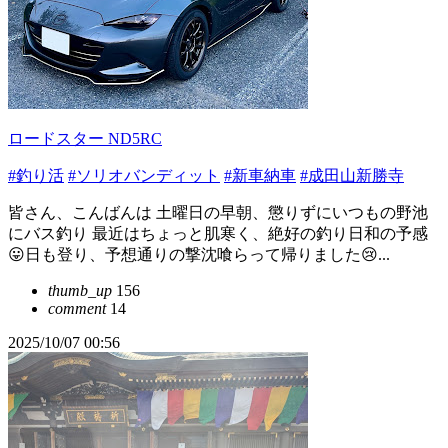
ロードスター ND5RC
#釣り活
#ソリオバンディット
#新車納車
#成田山新勝寺
皆さん、こんばんは 土曜日の早朝、懲りずにいつもの野池
にバス釣り 最近はちょっと肌寒く、絶好の釣り日和の予感
😛日も登り、予想通りの撃沈喰らって帰りました😢...
thumb_up
156
comment
14
2025/10/07 00:56