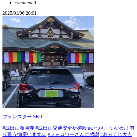
comment
0
2025/01/06 20:01
フォレスター SK9
#成田山新勝寺
#成田山交通安全祈祷殿
#いつも、いいね！有
り難う御座います🙇
#フォロワーさんに感謝
#おみくじ大吉