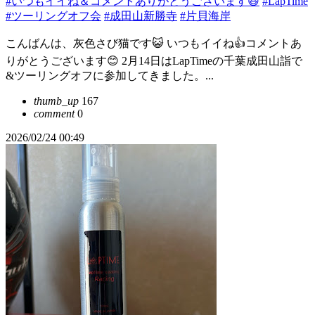
#いつもイイね＆コメントありがとうございます😆
#LapTime
#ツーリングオフ会
#成田山新勝寺
#片貝海岸
こんばんは、灰色さび猫です😺 いつもイイね👍コメントあ
りがとうございます😊 2月14日はLapTimeの千葉成田山詣で
&ツーリングオフに参加してきました。...
thumb_up
167
comment
0
2026/02/24 00:49