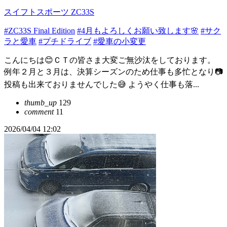
スイフトスポーツ ZC33S
#ZC33S Final Edition
#4月もよろしくお願い致します🌸
#サク
ラと愛車
#プチドライブ
#愛車の小変更
こんにちは😊ＣＴの皆さま大変ご無沙汰をしております。
例年２月と３月は、決算シーズンのため仕事も多忙となり📷
投稿も出来ておりませんでした😅 ようやく仕事も落...
thumb_up
129
comment
11
2026/04/04 12:02