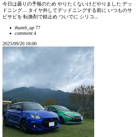
今日は曇りの予報のため やりたくないけどやりました デッ
ドニング… タイヤ外してデッドニングする前に いつものサ
ビサビを 転換剤で錆止め ついでに シリコ...
thumb_up
77
comment
4
2025/09/20 18:00