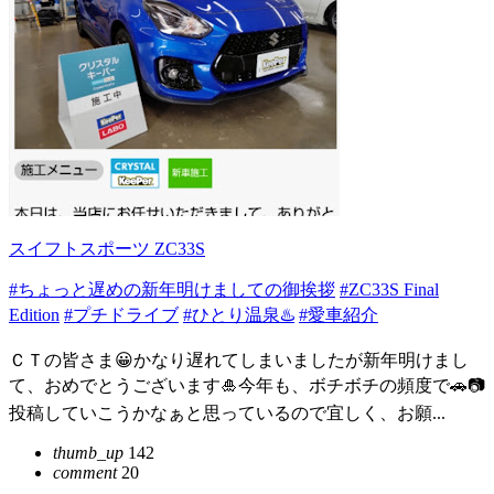
スイフトスポーツ ZC33S
#ちょっと遅めの新年明けましての御挨拶
#ZC33S Final
Edition
#プチドライブ
#ひとり温泉♨️
#愛車紹介
ＣＴの皆さま😀かなり遅れてしまいましたが新年明けまし
て、おめでとうございます🎍今年も、ボチボチの頻度で🚗📷
投稿していこうかなぁと思っているので宜しく、お願...
thumb_up
142
comment
20