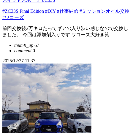
スイフトスポーツ ZC33S
#ZC33S Final Edition
#DIY
#仕事納め
#ミッションオイル交換
#ワコーズ
前回交換後2万キロたってギアの入り渋い感じなので交換し
ました。 今回は添加剤入りです ワコーズ大好き笑
thumb_up
67
comment
0
2025/12/27 11:37