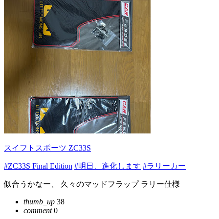
スイフトスポーツ ZC33S
#ZC33S Final Edition
#明日、進化します
#ラリーカー
似合うかなー、 久々のマッドフラップ ラリー仕様
thumb_up
38
comment
0