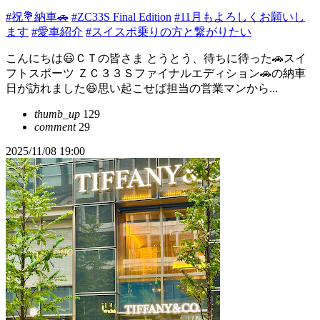
#祝💐納車🚗
#ZC33S Final Edition
#11月もよろしくお願いし
ます
#愛車紹介
#スイスポ乗りの方と繋がりたい
こんにちは😃ＣＴの皆さま とうとう、待ちに待った🚗スイ
フトスポーツ ＺＣ３３Ｓファイナルエディション🚗の納車
日が訪れました😆思い起こせば担当の営業マンから...
thumb_up
129
comment
29
2025/11/08 19:00