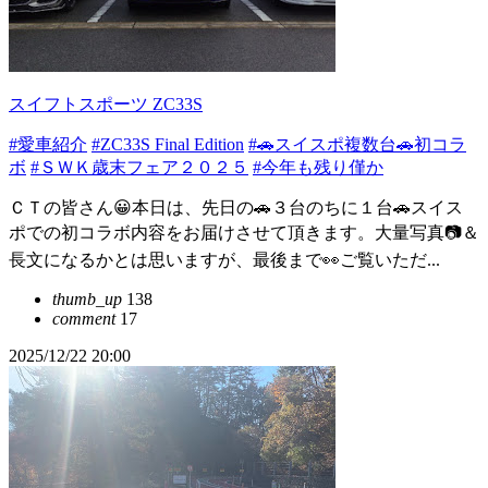
スイフトスポーツ ZC33S
#愛車紹介
#ZC33S Final Edition
#🚗スイスポ複数台🚗初コラ
ボ
#ＳＷＫ歳末フェア２０２５
#今年も残り僅か
ＣＴの皆さん😀本日は、先日の🚗３台のちに１台🚗スイス
ポでの初コラボ内容をお届けさせて頂きます。大量写真📷＆
長文になるかとは思いますが、最後まで👀ご覧いただ...
thumb_up
138
comment
17
2025/12/22 20:00