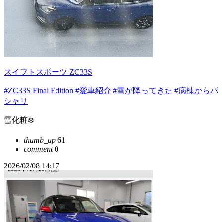
スイフトスポーツ ZC33S
#ZC33S Final Edition
#愛車紹介
#雪が降ってきた
#病棟からパ
シャリ
雪化粧❄️
thumb_up
61
comment
0
2026/02/08 14:17