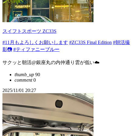
スイフトスポーツ ZC33S
#11月もよろしくお願いします
#ZC33S Final Edition
#朝活撮
影📷
#ティファニーブルー
サクッと朝活@銀座丸の内仲通り雲が低い☁️
thumb_up
90
comment
0
2025/11/01 20:27