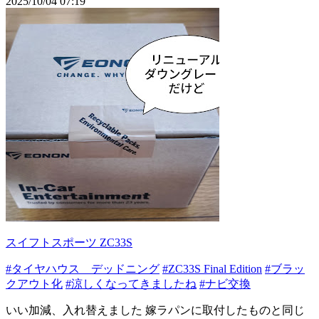
2025/10/04 07:19
スイフトスポーツ ZC33S
#タイヤハウス デッドニング
#ZC33S Final Edition
#ブラッ
クアウト化
#涼しくなってきましたね
#ナビ交換
いい加減、入れ替えました 嫁ラパンに取付したものと同じ