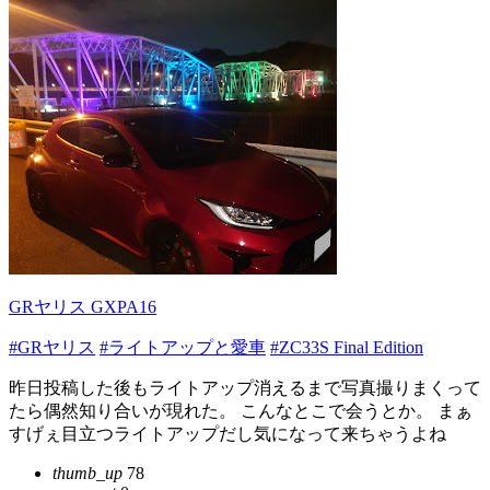
GRヤリス GXPA16
#GRヤリス
#ライトアップと愛車
#ZC33S Final Edition
昨日投稿した後もライトアップ消えるまで写真撮りまくって
たら偶然知り合いが現れた。 こんなとこで会うとか。 まぁ
すげぇ目立つライトアップだし気になって来ちゃうよね
thumb_up
78