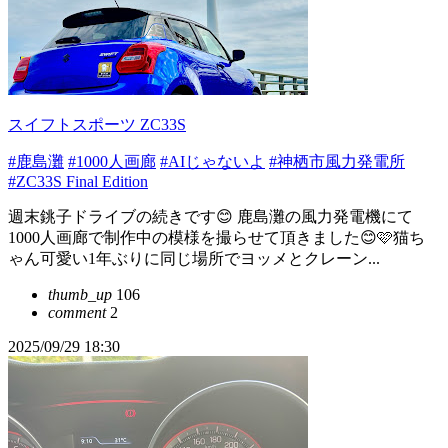
スイフトスポーツ ZC33S
#鹿島灘
#1000人画廊
#AIじゃないよ
#神栖市風力発電所
#ZC33S Final Edition
週末銚子ドライブの続きです😊 鹿島灘の風力発電機にて
1000人画廊で制作中の模様を撮らせて頂きました😊🩷猫ち
ゃん可愛い1年ぶりに同じ場所でヨッメとクレーン...
thumb_up
106
comment
2
2025/09/29 18:30