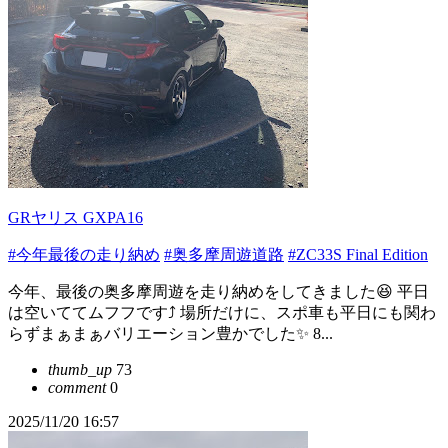
GRヤリス GXPA16
#今年最後の走り納め
#奥多摩周遊道路
#ZC33S Final Edition
今年、最後の奥多摩周遊を走り納めをしてきました😆 平日
は空いててムフフです⤴︎ 場所だけに、スポ車も平日にも関わ
らずまぁまぁバリエーション豊かでした✨ 8...
thumb_up
73
comment
0
2025/11/20 16:57