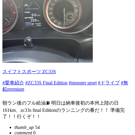
スイフトスポーツ ZC33S
#愛車紹介
#ZC33S Final Edition
#monster sport
#ドライブ
#無
鉛premium
朝ラン後のフル給油⛽️ 明日は納車後初の本州上陸の日
161km、zc33s final Editionのランニングの番だ！！ 準備完
了！！行くぞ！！
thumb_up
54
comment
0