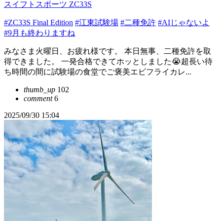
スイフトスポーツ ZC33S
#ZC33S Final Edition
#江東試験場
#二種免許
#AIじゃないよ
#9月も終わりますね
みなさま火曜日、お疲れ様です。 本日無事、二種免許を取
得できました。 一発合格できてホッとしました😭超長い待
ち時間の間に試験場の食堂でご褒美エビフライカレ...
thumb_up
102
comment
6
2025/09/30 15:04