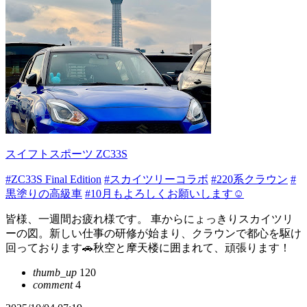
スイフトスポーツ ZC33S
#ZC33S Final Edition
#スカイツリーコラボ
#220系クラウン
#
黒塗りの高級車
#10月もよろしくお願いします☺
皆様、一週間お疲れ様です。 車からにょっきりスカイツリ
ーの図。新しい仕事の研修が始まり、クラウンで都心を駆け
回っております🚗秋空と摩天楼に囲まれて、頑張ります！
thumb_up
120
comment
4