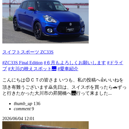
スイフトスポーツ ZC33S
#ZC33S Final Edition
#６月もよろしくお願いします
#ドライ
ブ
#大川の映えスポット🌉
#愛車紹介
こんにちは😊ＣＴの皆さま いつも、私の投稿へ👍いいねを
頂き有難うございます🙇先日は、スイスポを買ったら🚗ずっ
と行きたかった大川市の昇開橋へ🌉行って来ました...
thumb_up
136
comment
9
2026/06/04 12:01