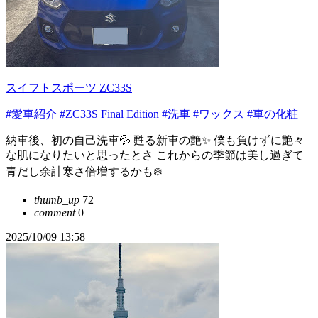
スイフトスポーツ ZC33S
#愛車紹介
#ZC33S Final Edition
#洗車
#ワックス
#車の化粧
納車後、初の自己洗車💦 甦る新車の艶✨ 僕も負けずに艶々
な肌になりたいと思ったとさ これからの季節は美し過ぎて
青だし余計寒さ倍増するかも❄️
thumb_up
72
comment
0
2025/10/09 13:58