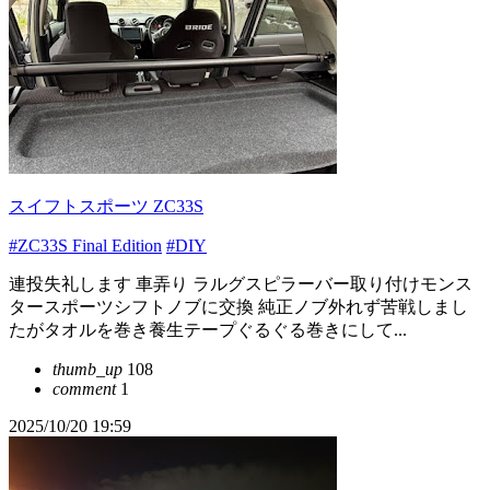
スイフトスポーツ ZC33S
#ZC33S Final Edition
#DIY
連投失礼します 車弄り ラルグスピラーバー取り付けモンス
タースポーツシフトノブに交換 純正ノブ外れず苦戦しまし
たがタオルを巻き養生テープぐるぐる巻きにして...
thumb_up
108
comment
1
2025/10/20 19:59