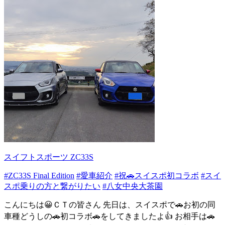
スイフトスポーツ ZC33S
#ZC33S Final Edition
#愛車紹介
#祝🚗スイスポ初コラボ
#スイ
スポ乗りの方と繋がりたい
#八女中央大茶園
こんにちは😀ＣＴの皆さん 先日は、スイスポで🚗お初の同
車種どうしの🚗初コラボ🚗をしてきましたよ👍 お相手は🚗