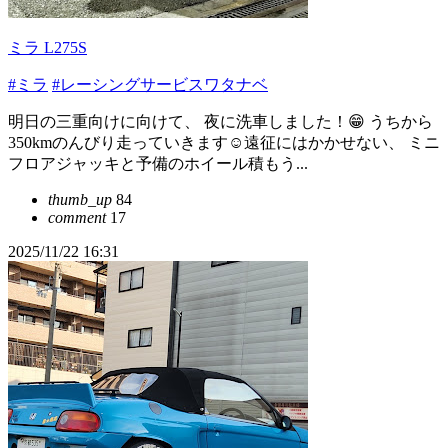
ミラ L275S
#ミラ
#レーシングサービスワタナベ
明日の三重向けに向けて、 夜に洗車しました！😁 うちから
350kmのんびり走っていきます☺️遠征にはかかせない、 ミニ
フロアジャッキと予備のホイール積もう...
thumb_up
84
comment
17
2025/11/22 16:31