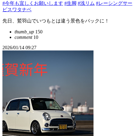
#今年も宜しくお願いします
#生脚
#浅リム
#レーシングサー
ビスワタナベ
先日、鷲羽山でいつもとは違う景色をバックに！
thumb_up
150
comment
10
2026/01/14 09:27