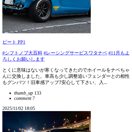
ビート PP1
#シフトノブ大百科
#レーシングサービスワタナベ
#11月もよ
ろしくお願いします
とくに意味はないが寒くなってきたのでホイールをナベちゃ
んに交換しました。車高も少し調整追いフェンダーとの相性
もグンバツ！旧車感アップ⤴️安心して下さい、入...
thumb_up
133
comment
7
2025/11/02 18:05