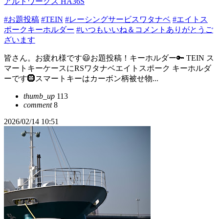
アルトワークス HA36S
#お題投稿
#TEIN
#レーシングサービスワタナベ
#エイトス
ポークキーホルダー
#いつもいいね＆コメントありがとうご
ざいます
皆さん。お疲れ様です😃お題投稿！キーホルダー🔑 TEIN ス
マートキーケースにRSワタナベエイトスポーク キーホルダ
ーです🛞スマートキーはカーボン柄被せ物...
thumb_up
113
comment
8
2026/02/14 10:51