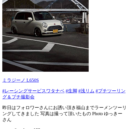
ミラジーノ L650S
#レーシングサービスワタナベ
#生脚
#浅リム
#プチツーリン
グ＆プチ撮影会
昨日はフォロワーさんにお誘い頂き福山までラーメンツーリ
ングしてきました 写真は撮って頂いたもの Photo ゆっきー
さん