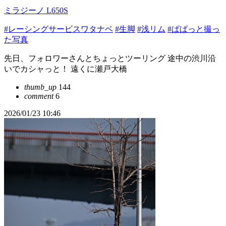
ミラジーノ L650S
#レーシングサービスワタナベ
#生脚
#浅リム
#ぱぱっと撮っ
た写真
先日、フォロワーさんとちょっとツーリング 途中の渋川沿
いでカシャっと！ 遠くに瀬戸大橋
thumb_up
144
comment
6
2026/01/23 10:46