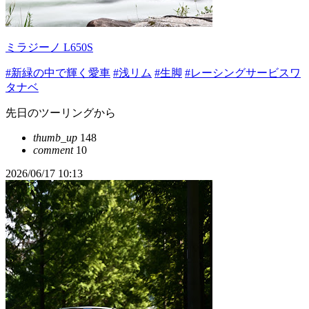
ミラジーノ L650S
#新緑の中で輝く愛車
#浅リム
#生脚
#レーシングサービスワ
タナベ
先日のツーリングから
thumb_up
148
comment
10
2026/06/17 10:13