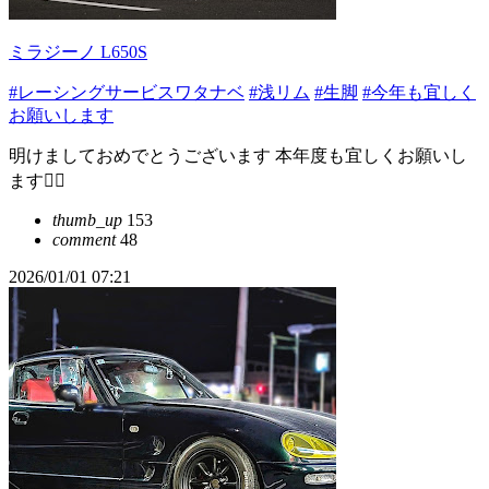
ミラジーノ L650S
#レーシングサービスワタナベ
#浅リム
#生脚
#今年も宜しく
お願いします
明けましておめでとうございます 本年度も宜しくお願いし
ます🙇‍♂️
thumb_up
153
comment
48
2026/01/01 07:21