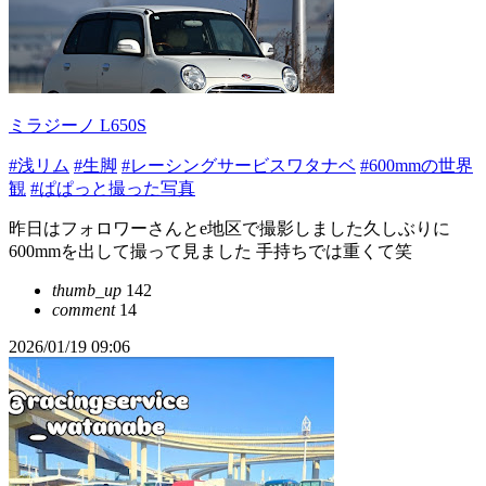
ミラジーノ L650S
#浅リム
#生脚
#レーシングサービスワタナベ
#600mmの世界
観
#ぱぱっと撮った写真
昨日はフォロワーさんとe地区で撮影しました久しぶりに
600mmを出して撮って見ました 手持ちでは重くて笑
thumb_up
142
comment
14
2026/01/19 09:06