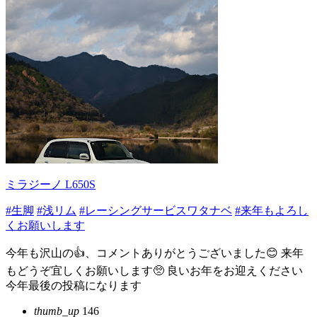
ミラジーノ L650S
#生脚
#浅リム
#レーシングサービスワタナベ
#来年もよろし
くお願いします
今年も沢山の👍、コメントありがとうございました😊 来年
もどうぞ宜しくお願いします🥺 良いお年をお迎えください
今年最後の投稿になります
thumb_up
146