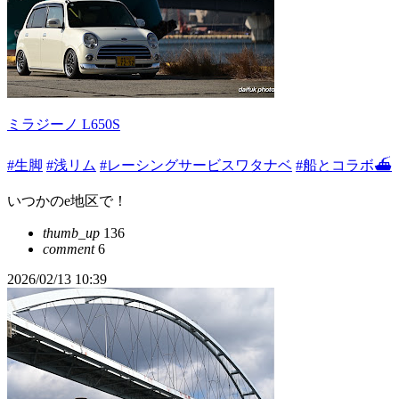
ミラジーノ L650S
#生脚
#浅リム
#レーシングサービスワタナベ
#船とコラボ⛴️
いつかのe地区で！
thumb_up
136
comment
6
2026/02/13 10:39