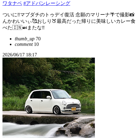
ワタナベ
#アドバンレーシング
ついに‼️マブダチのトゥデイ復活 念願のマリーナ🌴で撮影📸
んかわいいぃ🥰おしり🍑最高だった帰りに美味しいカレー食
べた🇮🇳🍛またな‼️
thumb_up
70
comment
10
2026/06/17 18:17