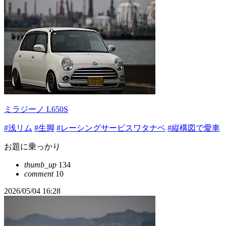
ミラジーノ L650S
#浅リム
#生脚
#レーシングサービスワタナベ
#縦構図で愛車
お題に乗っかり
thumb_up
134
comment
10
2026/05/04 16:28