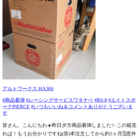
アルトワークス HA36S
#商品着弾
#レーシングサービスワタナベ
#RS-8
#エイトスポ
ークPIERCE
#いつもいいね＆コメントありがとうございま
す
皆さん。こんにちわ☀️昨日夕方商品着弾しました✨️ この箱見
れば！もうお分かりですね(笑)本注文してから約1ヶ月🗓️意外