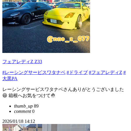
フェアレディZ Z33
#レーシングサービスワタナベ
#ドライブ
#フェアレディZ
#
大黒PA
レーシングサービスワタナベさんありがとうございました
😆 箱根へお気をつけて🤚
thumb_up
89
comment
0
2026/01/18 14:12