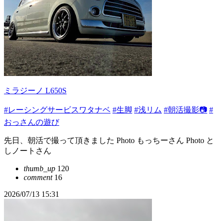
ミラジーノ L650S
#レーシングサービスワタナベ
#生脚
#浅リム
#朝活撮影📷
#
おっさんの遊び
先日、朝活で撮って頂きました Photo もっちーさん Photo と
しノートさん
thumb_up
120
comment
16
2026/07/13 15:31