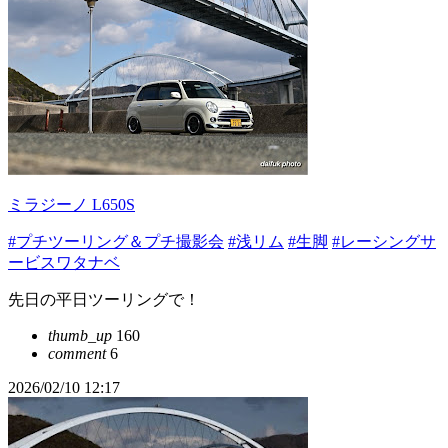
ミラジーノ L650S
#プチツーリング＆プチ撮影会
#浅リム
#生脚
#レーシングサ
ービスワタナベ
先日の平日ツーリングで！
thumb_up
160
comment
6
2026/02/10 12:17