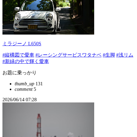
ミラジーノ L650S
#縦構図で愛車
#レーシングサービスワタナベ
#生脚
#浅リム
#新緑の中で輝く愛車
お題に乗っかり
thumb_up
131
comment
5
2026/06/14 07:28