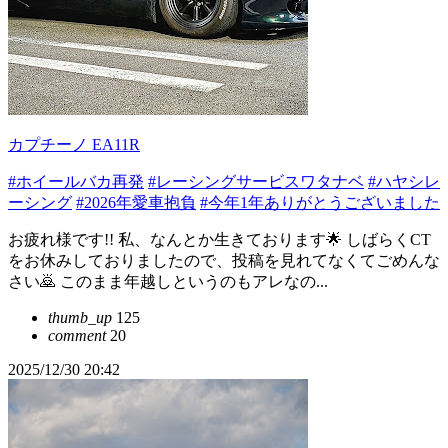
カプチーノ EA11R
#ホイールバカ再発
#レーシングサービスワタナベ
#ハヤシレ
ーシング
#2026年愛車抱負
#今年1年ありがとうございました
お疲れ様です!! 私、なんとか生きております🌟 しばらくCT
をお休みしておりましたので、投稿を見れてなくてごめんな
さい🙇 このまま年越しというのもアレなの...
thumb_up
125
comment
20
2025/12/30 20:42