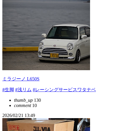
ミラジーノ L650S
#生脚
#浅リム
#レーシングサービスワタナベ
thumb_up
130
comment
10
2026/02/21 13:49