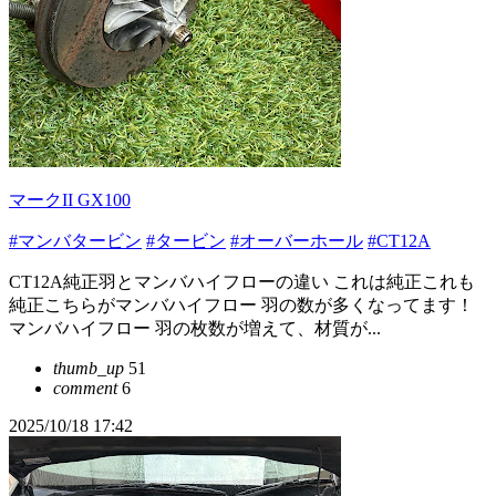
マークII GX100
#マンバタービン
#タービン
#オーバーホール
#CT12A
CT12A純正羽とマンバハイフローの違い これは純正これも
純正こちらがマンバハイフロー 羽の数が多くなってます！
マンバハイフロー 羽の枚数が増えて、材質が...
thumb_up
51
comment
6
2025/10/18 17:42