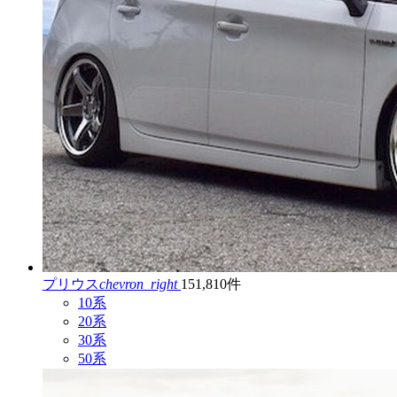
プリウス
chevron_right
151,810件
10系
20系
30系
50系