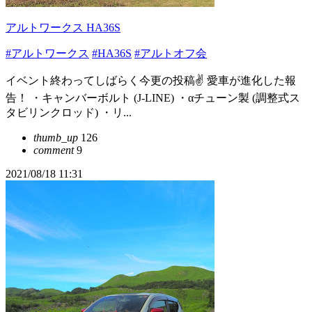
アルトワークス HA36S
#アルトワークス
#HA36S
#アルトオフ会
イベント終わってしばらく今更の投稿✌️ 愛車が進化した報
告！ ・キャンバーボルト (J‐LINE) ・‪α‬チューン製 (調整式ス
タビリンクロッド) ・リ...
thumb_up
126
comment
9
2021/08/18 11:31