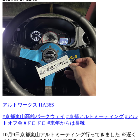
アルトワークス HA36S
#京都嵐山高雄パークウェイ
#京都アルトミーティング
#アル
トオフ会
#ドロドロ
#来年からは長靴
10月9日京都嵐山アルトミーティング行ってきました ※遅く