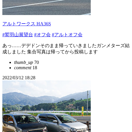
アルトワークス HA36S
#鷲羽山展望台
#オフ会
#アルトオフ会
あっ……デデドンそのまま帰っていきましたガンメターズ結
成しました 集合写真は帰ってから投稿します
thumb_up
70
comment
18
2022/03/12 18:28