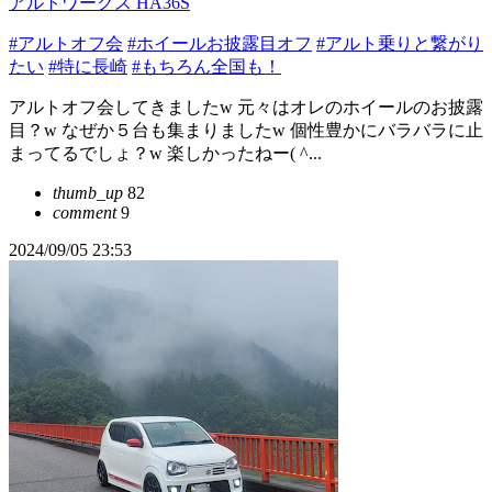
アルトワークス HA36S
#アルトオフ会
#ホイールお披露目オフ
#アルト乗りと繋がり
たい
#特に長崎
#もちろん全国も！
アルトオフ会してきましたw 元々はオレのホイールのお披露
目？w なぜか５台も集まりましたw 個性豊かにバラバラに止
まってるでしょ？w 楽しかったねー( ^...
thumb_up
82
comment
9
2024/09/05 23:53