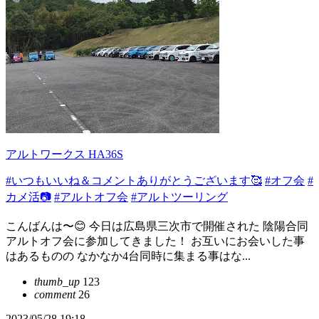
アルトワークス HA36S
#いつもいいね＆コメントありがとうございます🥰
#オフ会
#
カメ活📷
#アルトオフ会
#アルトツーリング
こんばんは〜😊 今日は広島県三次市で開催された 陰陽合同
アルトオフ会に参加してきました！ お互いにお会いした事
はあるものの なかなか4台同時に集まる事はな...
thumb_up
123
comment
26
2023/05/28 19:18