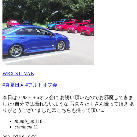
WRX STI VAB
#真夏日☀️
#アルトオフ会
本日はアルト＋αオフ会に お誘い頂いたのでお邪魔してきま
した♪自分では撮れないような 写真をたくさん撮って頂き あ
りがとうございました😊こちらも撮って頂い...
thumb_up
118
comment
11