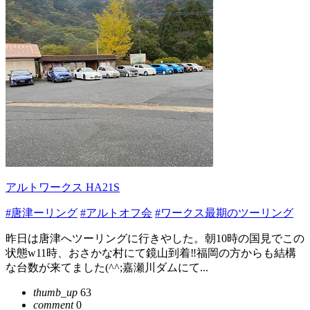
アルトワークス HA21S
#唐津ーリング
#アルトオフ会
#ワークス最期のツーリング
昨日は唐津へツーリングに行きやした。朝10時の国見でこの
状態w11時、おさかな村にて鏡山到着‼️福岡の方からも結構
な台数が来てました(^^;嘉瀬川ダムにて...
thumb_up
63
comment
0