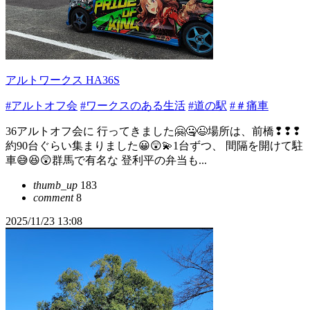
アルトワークス HA36S
#アルトオフ会
#ワークスのある生活
#道の駅
#＃痛車
36アルトオフ会に 行ってきました🤗🤐😉場所は、前橋❢❢❢
約90台ぐらい集まりました😀😲💫1台ずつ、 間隔を開けて駐
車😅😆😲群馬で有名な 登利平の弁当も...
thumb_up
183
comment
8
2025/11/23 13:08