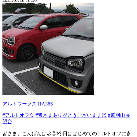
2021/07/18 18:56
アルトワークス HA36S
#アルトオフ会
#皆さまありがとうございます😊
#鷲羽山展
望台
皆さま、こんばんは🌙😃❗️今日ははじめてのアルトオフに参