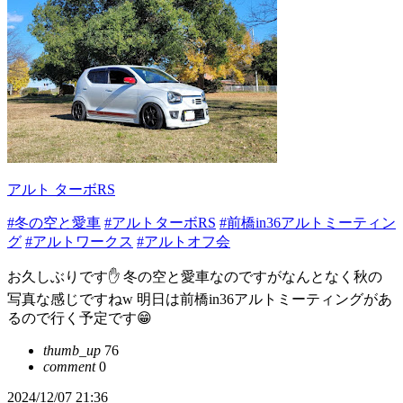
アルト ターボRS
#冬の空と愛車
#アルトターボRS
#前橋in36アルトミーティン
グ
#アルトワークス
#アルトオフ会
お久しぶりです✋ 冬の空と愛車なのですがなんとなく秋の
写真な感じですねw 明日は前橋in36アルトミーティングがあ
るので行く予定です😁
thumb_up
76
comment
0
2024/12/07 21:36