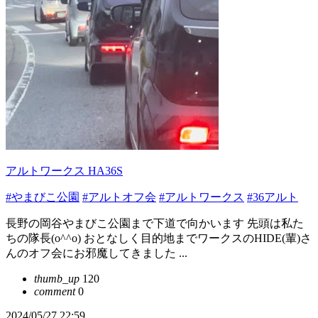
アルトワークス HA36S
#やまびこ公園
#アルトオフ会
#アルトワークス
#36アルト
長野の岡谷やまびこ公園まで下道で向かいます 先頭は私た
ちの隊長(o^^o) おとなしく目的地までワークスのHIDE(輩)さ
んのオフ会にお邪魔してきました ...
thumb_up
120
comment
0
2024/05/27 22:59