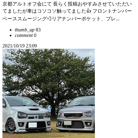
京都アルトオフ会にて 長らく投稿おやすみさせていただい
てましたが車はコソコソ触ってました👍 フロントナンバー
ベーススムージング💨リアナンバーポケット、プレ...
thumb_up
83
comment
0
2021/10/19 23:09