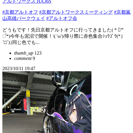
アルトワークス HA36S
#京都アルトオフ
#京都アルトワークスミーティング
#京都嵐
山高雄パークウェイ
#アルトオフ会
どうもです！先日京都アルトオフに行ってきました( * ॑꒳
॑*)今年も泥沼で開催！\( 'ω')/帰り際に赤色集合ｼｭｳｺﾞｳ(*｣
´□`)｣同じ色でも...
thumb_up
123
comment
9
2023/10/11 19:47