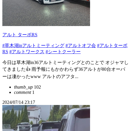
アルト ターボRS
#草木湖inアルトミーティング
#アルトオフ会
#アルトターボ
RS
#アルトワークス
#シートクーラー
今日は草木湖in36アルトミーティングとのことで オジャマし
てきました👍️ 雨予報にもかかわらず36アルトが80台オーバ
ーは凄かったwww アルトのアフタ...
thumb_up
102
comment
1
2024/07/14 23:17