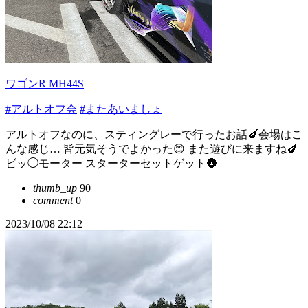
ワゴンR MH44S
#アルトオフ会
#またあいましょ
アルトオフなのに、スティングレーで行ったお話🍆会場はこ
んな感じ… 皆元気そうでよかった😊 また遊びに来ますね🍆
ビッ◯モーター スターターセットゲット🌚
thumb_up
90
comment
0
2023/10/08 22:12