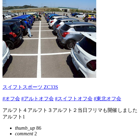
スイフトスポーツ ZC33S
#オフ会
#アルトオフ会
#スイフトオフ会
#東北オフ会
アルフト４アルフト３アルフト２当日フリマも開催しました
アルフト1
thumb_up
86
comment
2