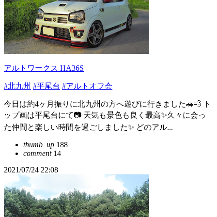
アルトワークス HA36S
#北九州
#平尾台
#アルトオフ会
今日は約4ヶ月振りに北九州の方へ遊びに行きました🚗💨 ト
ップ画は平尾台にて📷 天気も景色も良く最高✨久々に会っ
た仲間と楽しい時間を過ごしました✨ どのアル...
thumb_up
188
comment
14
2021/07/24 22:08