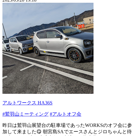
アルトワークス HA36S
#鷲羽山ミーティング
#アルトオフ会
昨日は鷲羽山展望台の駐車場であったWORKSのオフ会に参
加して来ました😋 朝宮島SAでエースさんとジロちゃんと待