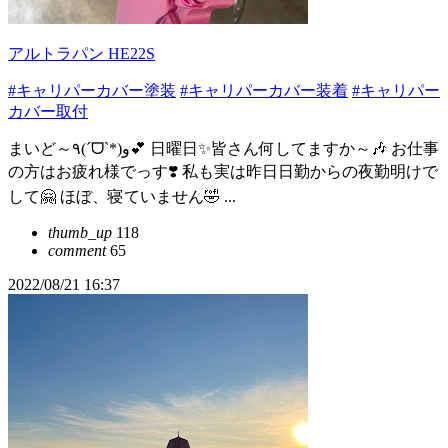
アルトラパン HE22S
#キャリパーカバー塗装
#キャリパーカバー装着
#キャリパー
カバー取付
まいど～٩(ˊᗜˋ*)و💕 日曜日✨皆さん何してますか～🎶 お仕事
の方はお疲れ様でっす❣️ 私も実は昨日日勤からの夜勤明けで
して🤗 ほぼ、寝ていません🤣 ...
thumb_up
118
comment
65
2022/08/21 16:37