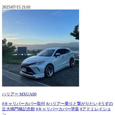
2025/07/15 21:01
ハリアー MXUA80
#キャリパーカバー取付
#ハリアー乗りと繋がりたい
#うずの
丘大鳴門橋記念館
#キャリパーカバー塗装
#アドミレイショ
ン