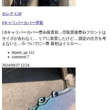
セレナ C28
#キャリパーカバー塗装
LBキャリパーカバー😎👍装置前…🥺装置後😎👍フロントは
サイズが合わなく… リアに装置したけど… 固定の仕方を考
えないと…💦 ついでに✨️😎 最初はイエロー...
thumb_up
112
comment
7
2024/09/27 12:24