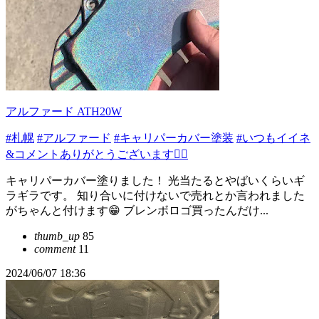
アルファード ATH20W
#札幌
#アルファード
#キャリパーカバー塗装
#いつもイイネ
&コメントありがとうございます🙇‍♂️
キャリパーカバー塗りました！ 光当たるとやばいくらいギ
ラギラです。 知り合いに付けないで売れとか言われました
がちゃんと付けます😁 ブレンボロゴ買ったんだけ...
thumb_up
85
comment
11
2024/06/07 18:36