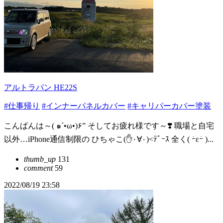
アルトラパン HE22S
#仕事帰り
#インナーパネルカバー
#キャリパーカバー塗装
こんばんは～( ๑´•ω•)۶” そしてお疲れ様です～❣️ 職場と自宅
以外…iPhone通信制限の ひちゃこ(✋٠∀٠)<ﾃﾞｰｽ 全く( ｰ̀εｰ́ )...
thumb_up
131
comment
59
2022/08/19 23:58