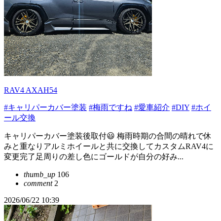
RAV4 AXAH54
#キャリパーカバー塗装
#梅雨ですね
#愛車紹介
#DIY
#ホイ
ール交換
キャリパーカバー塗装後取付😃 梅雨時期の合間の晴れで休
みと重なりアルミホイールと共に交換してカスタムRAV4に
変更完了足周りの差し色にゴールドが自分の好み...
thumb_up
106
comment
2
2026/06/22 10:39