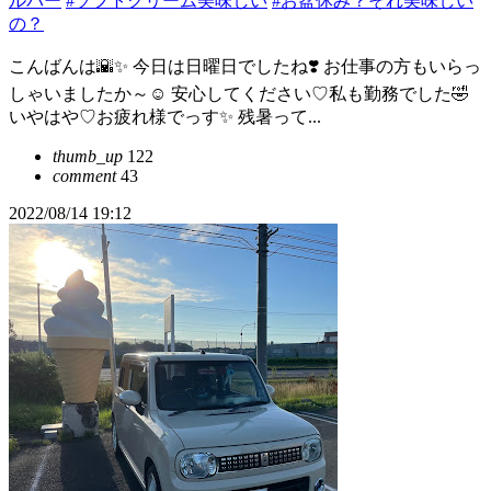
ルバー
#ソフトクリーム美味しい
#お盆休み？それ美味しい
の？
こんばんは🌇✨ 今日は日曜日でしたね❣️ お仕事の方もいらっ
しゃいましたか～☺️ 安心してください♡私も勤務でした🤣
いやはや♡お疲れ様でっす✨ 残暑って...
thumb_up
122
comment
43
2022/08/14 19:12