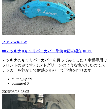
ノア ZWR80W
##マッキナ
#キャリパーカバー塗装
#愛車紹介
#DIY
マッキナのキャリパーカバーを買ってみました！車種専用で
フロントのみです♪ミントグリーンのような色でしたのでス
テッカーを剥がして耐熱シルバーで下地を作ります...
thumb_up
59
comment
0
2026/03/23 23:05