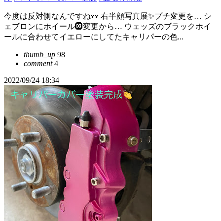
今度は反対側なんですね👀 右半顔写真展✨プチ変更を… シ
ェブロンにホイール🛞変更から… ウェッズのブラックホイ
ールに合わせてイエローにしてたキャリパーの色...
thumb_up
98
comment
4
2022/09/24 18:34