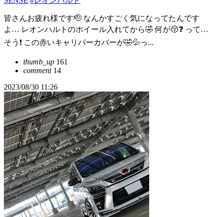
SENSE
#レオンハルト
皆さんお疲れ様です🫡 なんかすごく気になってたんです
よ… レオンハルトのホイール入れてから🤣 何が😚❓ って…
そう❗️ この赤いキャリパーカバーが🤣💦っ...
thumb_up
161
comment
14
2023/08/30 11:26