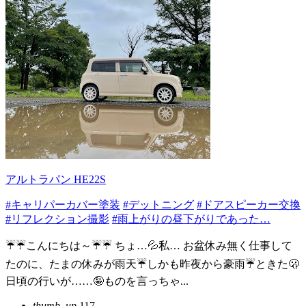
アルトラパン HE22S
#キャリパーカバー塗装
#デットニング
#ドアスピーカー交換
#リフレクション撮影
#雨上がりの昼下がりであった…
☔️☔️こんにちは～☔️☔️ ちょ…💦私… お盆休み無く仕事して
たのに、たまの休みが雨天☔️しかも昨夜から豪雨☔ときた🫢
日頃の行いが……🤪ものを言っちゃ...
thumb_up
117