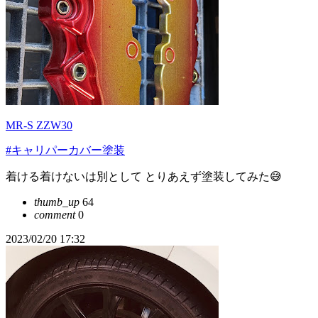
MR-S ZZW30
#キャリパーカバー塗装
着ける着けないは別として とりあえず塗装してみた😅
thumb_up
64
comment
0
2023/02/20 17:32