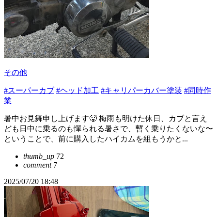
その他
#スーパーカブ
#ヘッド加工
#キャリパーカバー塗装
#同時作
業
暑中お見舞申し上げます🥵 梅雨も明けた休日、カブと言え
ども日中に乗るのも憚られる暑さで、暫く乗りたくないな〜
ということで、前に購入したハイカムを組もうかと...
thumb_up
72
comment
7
2025/07/20 18:48