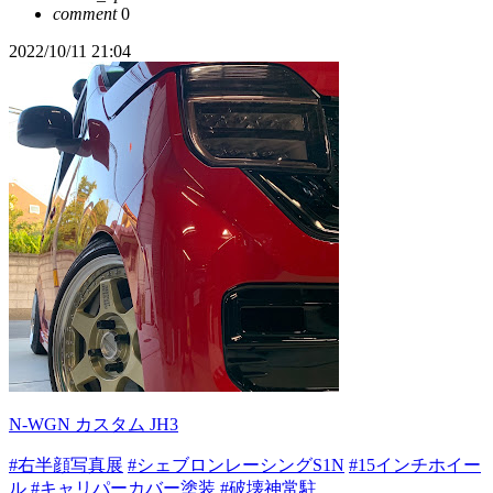
comment
0
2022/10/11 21:04
N-WGN カスタム JH3
#右半顔写真展
#シェブロンレーシングS1N
#15インチホイー
ル
#キャリパーカバー塗装
#破壊神常駐