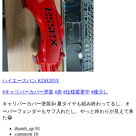
ハイエースバン KDH205V
#キャリパーカバー塗装
#赤
#仕様変更中
#後少し
キャリパーカバー塗装👍 夏タイヤも組み終わってるし、オ
ーバーフェンダーもサフ入れたし、やっと終わりが見えて来
た😁
thumb_up
91
comment
10