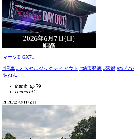
マークII GX71
#旧車
#ノスタルジックデイアウト
#結果発表
#落選
#なんで
やねん
thumb_up
79
comment
2
2026/05/20 05:11