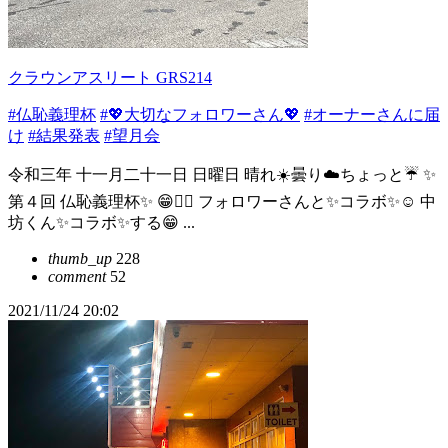
クラウンアスリート GRS214
#仏恥義理杯
#💖大切なフォロワーさん💖
#オーナーさんに届
け
#結果発表
#望月会
令和三年 十一月二十一日 日曜日 晴れ☀️曇り☁️ちょっと☔️ ✨
第４回 仏恥義理杯✨ 😁👍🏻 フォロワーさんと✨コラボ✨☺️ 中
坊くん✨コラボ✨する😁 ...
thumb_up
228
comment
52
2021/11/24 20:02