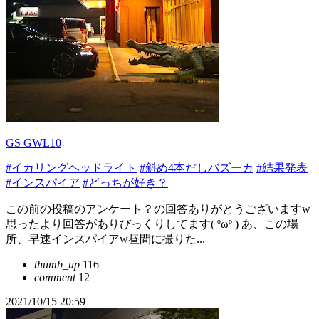
GS GWL10
#イカリングヘッドライト
#斜め4本だしバズーカ
#結果発表
#インスパイア
#どっちが好き？
この前の投稿のアンケート？の回答ありがとうございます‪w
思ったより回答がありびっくりしてます( ºωº ) あ、この場
所、早速インスパイア‪w昼間に撮りた...
thumb_up
116
comment
12
2021/10/15 20:59