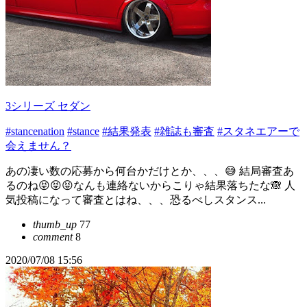
3シリーズ セダン
#stancenation
#stance
#結果発表
#雑誌も審査
#スタネエアーで
会えません？
あの凄い数の応募から何台かだけとか、、、😅 結局審査あ
るのね😝😝😝なんも連絡ないからこりゃ結果落ちたな🙈 人
気投稿になって審査とはね、、、恐るべしスタンス...
thumb_up
77
comment
8
2020/07/08 15:56