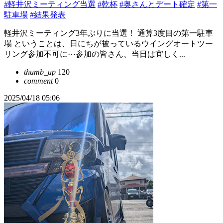
#軽井沢ミーティング当選
#乾杯
#奥さんとデート確定
#第一
駐車場
#結果発表
軽井沢ミーティング3年ぶりに当選！ 通算3度目の第一駐車
場 ということは、日にちが被っているウイングオートツー
リング参加不可に⋯参加の皆さん、当日は宜しく...
thumb_up
120
comment
0
2025/04/18 05:06