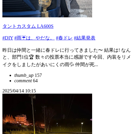
タントカスタム LA600S
#DIY
#雨☔️は、やだな。
#春ドレ
#結果発表
昨日は仲間と一緒に春ドレに行ってきました〜 結果は! なん
と、部門1位🏆 数々の投票本当に感謝です今回、内装をリメ
イクをしましたがあいにくの雨💦 仲間が死...
thumb_up
157
comment
64
2025/04/14 10:15