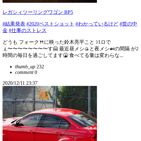
レガシィツーリングワゴン BP5
#結果発表
#2020ベストショット
#わかっているけど
#世の中
金
#仕事のストレス
どうも フォーク🍴に映った鈴木亮平こと ｼｴロで
ぇ〜〜〜〜〜〜〜〜す🤗 最近昼メシ🍙と夜メシ🍛の間隔 が2
時間の毎日を過ごしてます🤮 食べてる量は変わらな...
thumb_up
232
comment
0
2020/12/11 23:37