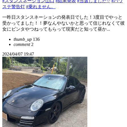
#スタンスネーション山口
#結果発表
#当選しました✨
#パワ
ステ警告灯
#乗れません。
一昨日スタンスネーションの発表日でした！3度目でやっと
受かってました！！夢なんやないかと思って信じれなくて彼
女にビンタやつねってもらって現実だと知って昼か...
thumb_up
136
comment
2
2024/04/07 19:47