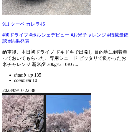
911 クーペ カレラ4S
#初ドライブ
#ポルシェデビュー
#お米チャレンジ
#積載量確
認
#結果発表
納車後、本日初ドライブ ドキドキで出発し 目的地に到着買
っておいてもらった、専用シェード ピッタリで良かったお
米チャレンジ 新米🌾 30kg×2 10KG...
thumb_up
135
comment
10
2023/09/10 22:38