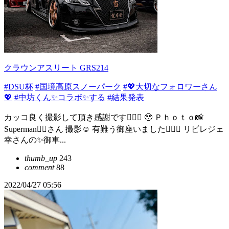
クラウンアスリート GRS214
#DSU杯
#国境高原スノーパーク
#💖大切なフォロワーさん
💖
#中坊くん✨コラボ✨する
#結果発表
カッコ良く撮影して頂き感謝です🙇🏻‍♂️ 🥹 Ｐｈｏｔｏ📸
Superman🦸‍♂️さん 撮影☺️ 有難う御座いました🙇🏻‍♂️ リビレジェ
幸さんの✨御車...
thumb_up
243
comment
88
2022/04/27 05:56