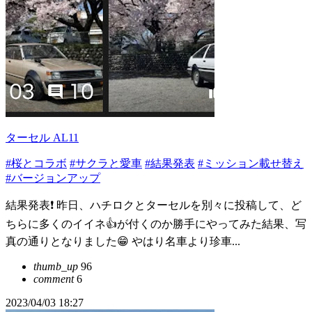
ターセル AL11
#桜とコラボ
#サクラと愛車
#結果発表
#ミッション載せ替え
#バージョンアップ
結果発表❗️ 昨日、ハチロクとターセルを別々に投稿して、ど
ちらに多くのイイネ👍が付くのか勝手にやってみた結果、写
真の通りとなりました😁 やはり名車より珍車...
thumb_up
96
comment
6
2023/04/03 18:27