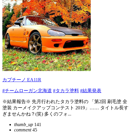
カプチーノ EA11R
#チームローガン北海道
#タカラ塗料
#結果発表
※結果報告※ 先月行われたタカラ塗料の 「第2回 刷毛塗 全
塗装 カーメイクアップコンテスト 2019」…… タイトル長す
ぎませんかね？(笑) 多くのフォ...
thumb_up
141
comment
45