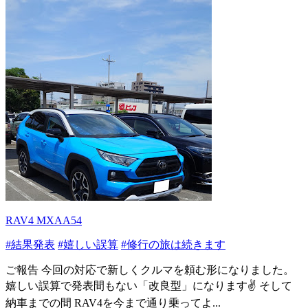
RAV4 MXAA54
#結果発表
#嬉しい誤算
#修行の旅は続きます
ご報告 今回の対応で新しくクルマを頼む形になりました。
嬉しい誤算で発表間もない「改良型」になります✌️ そして
納車までの間 RAV4を今まで通り乗ってよ...