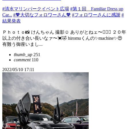
#清水マリンパークイベント広場
#第１回 Familiar Dress up
Car...
#💖大切なフォロワーさん💖
#フォロワーさんに感謝
#
結果発表
Ｐｈｏｔｏ📸 けんちゃん 撮影☺️ ありがとねェ〜🙇🏻‍♂️ ２０年
以上の付き合い長いなァ〜💓🤣 hiromuくんの✨machine✨😍
有難う御座いまし...
thumb_up
251
comment
110
2022/05/10 17:11