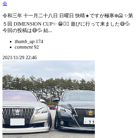
会
令和三年 十一月二十八日 日曜日 快晴☀️ですが極寒❄️🥶 ✨第
５回 DIMENSION CUP✨ 😁👍🏻 遊びに行って来ました😅💦
今回の投稿は😅💦 結...
thumb_up
174
comment
92
2021/11/29 22:46