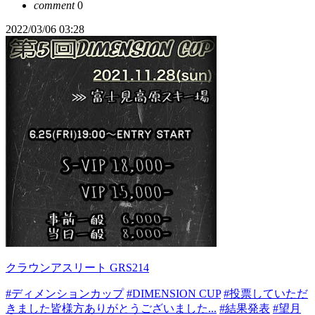
comment
0
2022/03/06 03:28
クラウンアスリート GRS214
#ディメンションカップ
#DIMENSION CUP
#投票していただ
きました皆様方ありがとうございました...
#結果発表
#望月