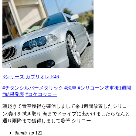
3シリーズ カブリオレ E46
#チタンシルバーメタリック
#洗車
#シリコーン洗車後1週間
#結果発表
#コケコッコー
朝起きて青空獲得を確信しまして☀️ 1週間放置したシリコー
ン漬けを拭き取り 海までドライブに出かけましたらなんと
通り雨降まで獲得しまして😅☔️ シリコー...
thumb_up
122