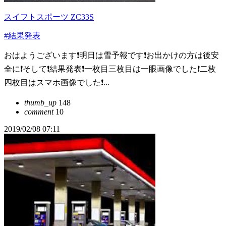
スイフトスポーツ ZC33S
#結果発表
おはようございます❗️明日は雪予報です❗️お出かけの方は後安
全に❗️そして❗️結果発表❗️一枚目三枚目は一眼画像でした❗️二枚
四枚目はスマホ画像でした❗️...
thumb_up
148
comment
10
2019/02/08 07:11