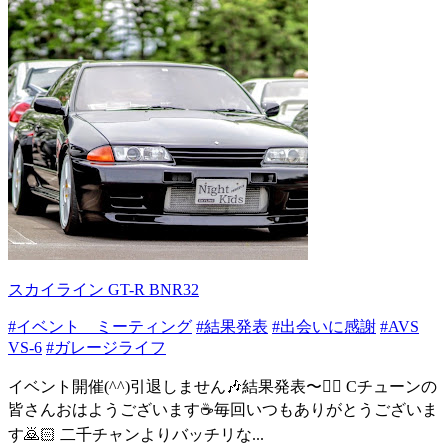
スカイライン GT-R BNR32
#イベント ミーティング
#結果発表
#出会いに感謝
#AVS
VS-6
#ガレージライフ
イベント開催(^^)引退しません🎶結果発表〜🙋‍♂️ Cチューンの
皆さんおはようございます☕️毎回いつもありがとうございま
す🙇🏻 二千チャンよりバッチリな...