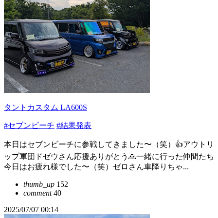
タントカスタム LA600S
#セブンビーチ
#結果発表
本日はセブンビーチに参戦してきました〜（笑）👍アウトリ
ップ軍団ドゼウさん応援ありがとう🙏一緒に行った仲間たち
今日はお疲れ様でした〜（笑）ゼロさん車降りちゃ...
thumb_up
152
comment
40
2025/07/07 00:14