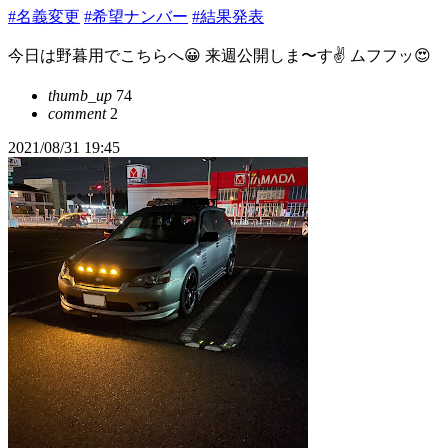
#名義変更
#希望ナンバー
#結果発表
今日は野暮用でこちらへ😀 来週公開しま〜す✌ ムフフッ😍
thumb_up
74
comment
2
2021/08/31 19:45