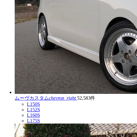
ムーヴカスタム
chevron_right
52,583件
L150S
L152S
L160S
L175S