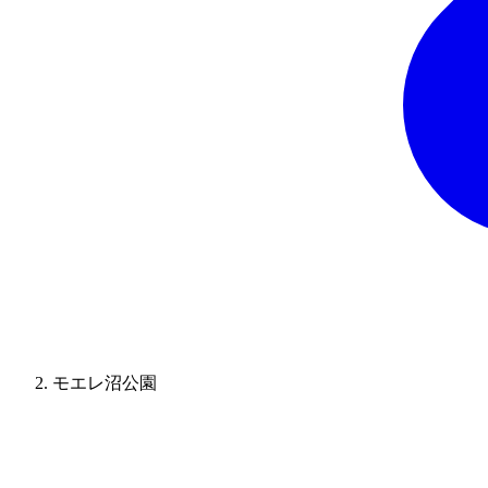
モエレ沼公園