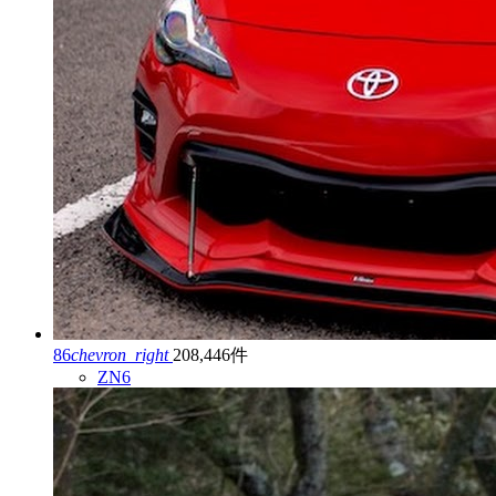
86
chevron_right
208,446件
ZN6