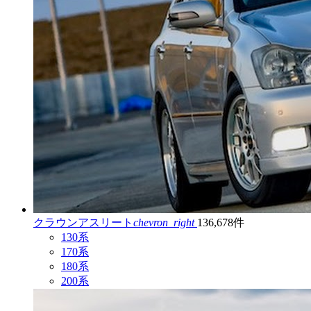
クラウンアスリート
chevron_right
136,678件
130系
170系
180系
200系