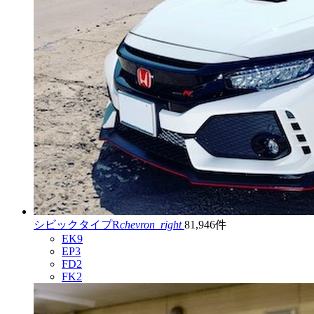
シビックタイプR
chevron_right
81,946件
EK9
EP3
FD2
FK2