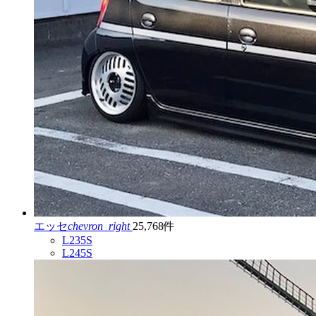
エッセ
chevron_right
25,768件
L235S
L245S