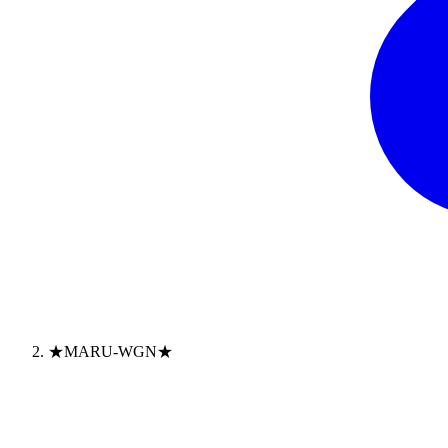
★MARU-WGN★