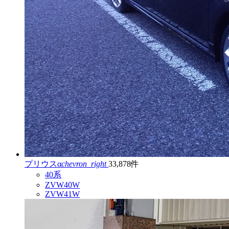
プリウスα
chevron_right
33,878件
40系
ZVW40W
ZVW41W