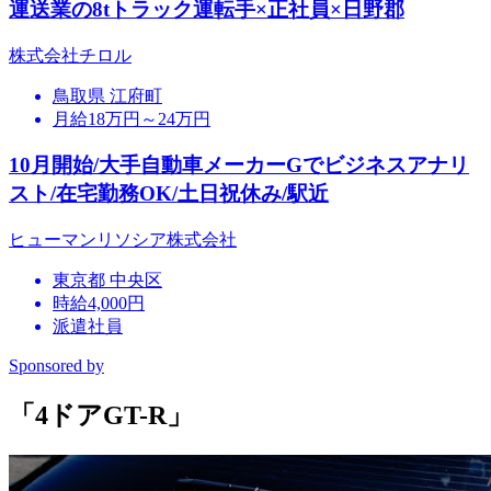
運送業の8tトラック運転手×正社員×日野郡
株式会社チロル
鳥取県 江府町
月給18万円～24万円
10月開始/大手自動車メーカーGでビジネスアナリ
スト/在宅勤務OK/土日祝休み/駅近
ヒューマンリソシア株式会社
東京都 中央区
時給4,000円
派遣社員
Sponsored by
「4ドアGT-R」