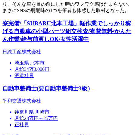
り、そんな車を目の前にした時のワクワク感はたまらない。
まさにSNSの醍醐味の1つを筆者も体感した取材となった。
寮完備/「SUBARU北本工場」軽作業でしっかり稼
げる自動車の小型パーツ組立検査/寮費無料/かんた
ん作業/給与前渡しOK/女性活躍中
日総工産株式会社
埼玉県 北本市
月給34万3,000円
派遣社員
自動車整備士(要自動車整備士3級）
平和交通株式会社
神奈川県 川崎市
月給23万円～25万円
正社員