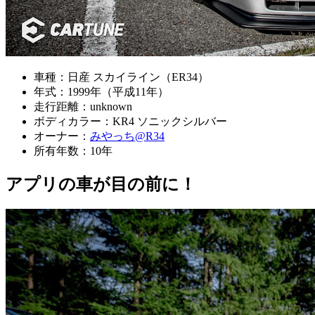
車種：日産 スカイライン（ER34）
年式：1999年（平成11年）
走行距離：unknown
ボディカラー：KR4 ソニックシルバー
オーナー：
みやっち@R34
所有年数：10年
アプリの車が目の前に！