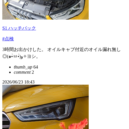
S1 ハッチバック
#点検
3時間お出かけした。 オイルキャブ付近のオイル漏れ無し
◎(๑•̀ㅂ•́)و✧ヨシ。
thumb_up
64
comment
2
2026/06/23 18:43