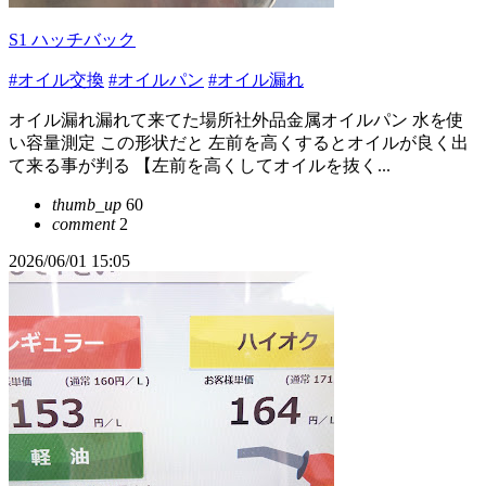
S1 ハッチバック
#オイル交換
#オイルパン
#オイル漏れ
オイル漏れ漏れて来てた場所社外品金属オイルパン 水を使
い容量測定 この形状だと 左前を高くするとオイルが良く出
て来る事が判る 【左前を高くしてオイルを抜く...
thumb_up
60
comment
2
2026/06/01 15:05