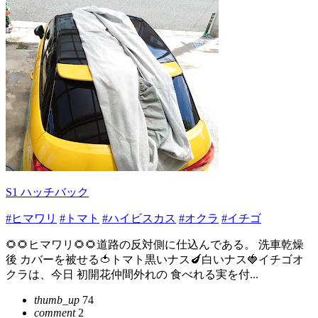
S1 ハッチバック
#ヒマワリ
#トマト
#ハイビスカス
#オクラ
#イチゴ
🌻🌻ヒマワリ🌻🌻道路の反対側に仕込んである。 洗車乾燥
後 カバーを被せる🍅トマト黒いナス🍆白いナス🍓イチゴオ
クラは、今日 初開花仲間外れの 食べれる実を付...
thumb_up
74
comment
2