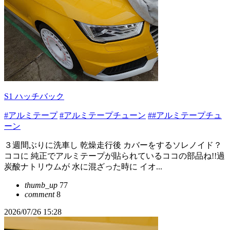
S1 ハッチバック
#アルミテープ
#アルミテープチューン
##アルミテープチュ
ーン
３週間ぶりに洗車し 乾燥走行後 カバーをするソレノイド？
ココに 純正でアルミテープが貼られているココの部品ね!!過
炭酸ナトリウムが 水に混ざった時に イオ...
thumb_up
77
comment
8
2026/07/26 15:28