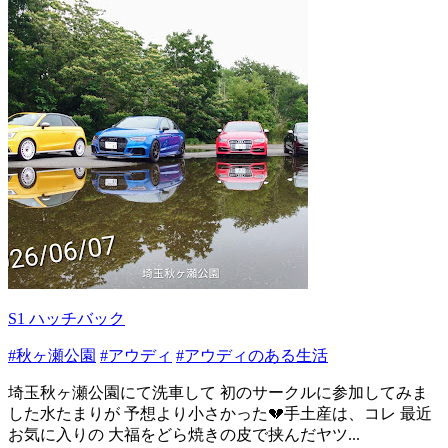
S1 ハッチバック
#秋ヶ瀬公園
#アウディ
#アウディのある生活
埼玉秋ヶ瀬公園にて洗車して 初のサークルに参加してみま
した水たまりが 予想より小さかった💔手土産は、コレ 最近
お気に入りの 大福をどら焼きの皮で挟んだヤツ...