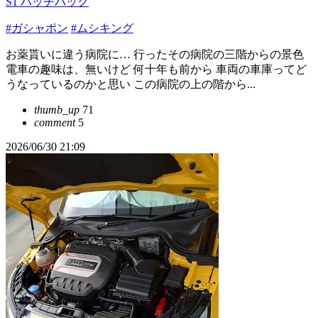
S1 ハッチバック
#ガシャポン
#ムシキング
お薬貰いに違う病院に… 行ったその病院の三階からの景色
電車の趣味は、無いけど 何十年も前から 車両の車庫ってど
うなっているのかと思い この病院の上の階から...
thumb_up
71
comment
5
2026/06/30 21:09