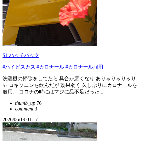
S1 ハッチバック
#ハイビスカス
#カロナール
#カロナール服用
洗濯機の掃除をしてたら 具合が悪くなり ありゃりゃりゃり
ゃ ロキソニンを飲んだが 効果弱く 久しぶりにカロナールを
服用。 コロナの時にはマジに品不足だった...
thumb_up
76
comment
3
2026/06/19 01:17