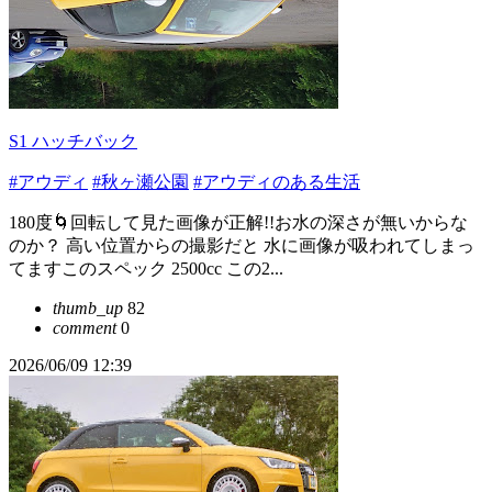
S1 ハッチバック
#アウディ
#秋ヶ瀬公園
#アウディのある生活
180度🌀回転して見た画像が正解!!お水の深さが無いからな
のか？ 高い位置からの撮影だと 水に画像が吸われてしまっ
てますこのスペック 2500cc この2...
thumb_up
82
comment
0
2026/06/09 12:39