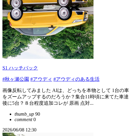
S1 ハッチバック
#秋ヶ瀬公園
#アウディ
#アウディのある生活
画像反転してみました AIは、どっちを本物として 1台の車
をズームアップするのだろうか？集合11時頃に来てた車達
後に5台？８台程度追加コレが 原画 点対...
thumb_up
90
comment
0
2026/06/08 12:30