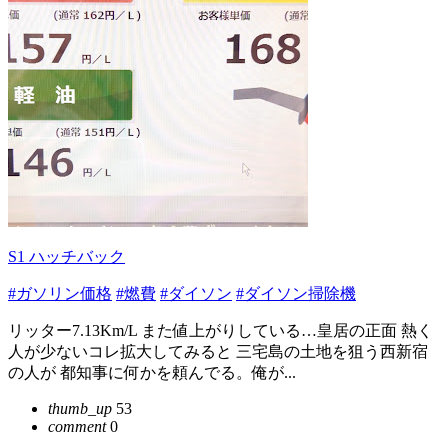
S1 ハッチバック
#ガソリン価格
#燃費
#ダイソン
#ダイソン掃除機
リッター7.13Km/L また値上がりしている…皇居の正面 熱く
人が少ないコレ拡大してみると 三宅島の土地を狙う西新宿
の人が 都知事に何かを頼んでる。俺が...
thumb_up
53
comment
0