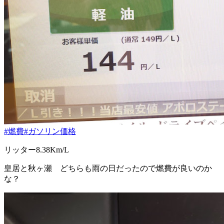
#燃費
#ガソリン価格
リッター8.38Km/L
皇居と秋ヶ瀬 どちらも雨の日だったので燃費が良いのか
な？