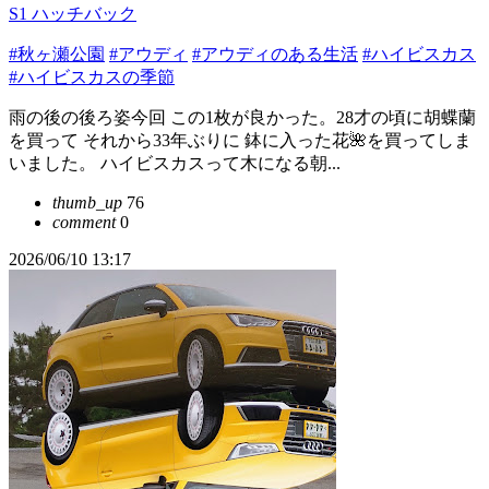
S1 ハッチバック
#秋ヶ瀬公園
#アウディ
#アウディのある生活
#ハイビスカス
#ハイビスカスの季節
雨の後の後ろ姿今回 この1枚が良かった。28才の頃に胡蝶蘭
を買って それから33年ぶりに 鉢に入った花🌺を買ってしま
いました。 ハイビスカスって木になる朝...
thumb_up
76
comment
0
2026/06/10 13:17