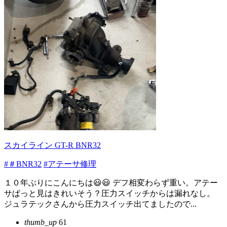
スカイライン GT-R BNR32
#＃BNR32
#アテーサ修理
１０年ぶりにこんにちは😃😃 デフ相変わらず重い。アテー
サぱっと見はきれいそう？圧力スイッチからは漏れなし。
ジュラテックさんから圧力スイッチ出てましたので...
thumb_up
61