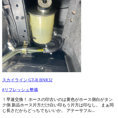
スカイライン GT-R BNR32
#リフレッシュ整備
！早速交換！ ホースの印古いのは黄色がホース側白がタン
ク側 新品ホース片方だけ白い印もう片方は印なし。 まぁ同
じ長さだからどっちでもいいか。 アテーサフル...