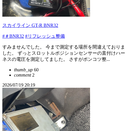
スカイライン GT-R BNR32
#＃BNR32
#リフレッシュ整備
すみませんでした。 今まで測定する場所を間違えておりま
した。 ずっとスロットルポジションセンサーの直付けハー
ネスの電圧を測定してました。 さすがポンコツ整...
thumb_up
60
comment
2
2026/07/19 20:19