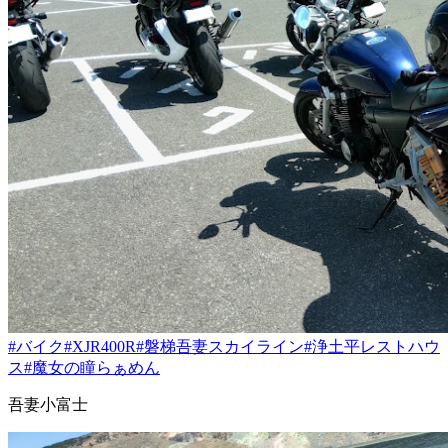
#バイク
#XJR400R
#磐梯吾妻スカイライン
#浄土平レストハウ
ス
#魔女の瞳らぁめん
吾妻小富士