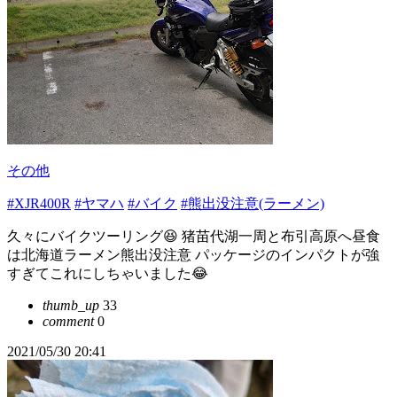
その他
#XJR400R
#ヤマハ
#バイク
#熊出没注意(ラーメン)
久々にバイクツーリング😆 猪苗代湖一周と布引高原へ昼食
は北海道ラーメン熊出没注意 パッケージのインパクトが強
すぎてこれにしちゃいました😂
thumb_up
33
comment
0
2021/05/30 20:41