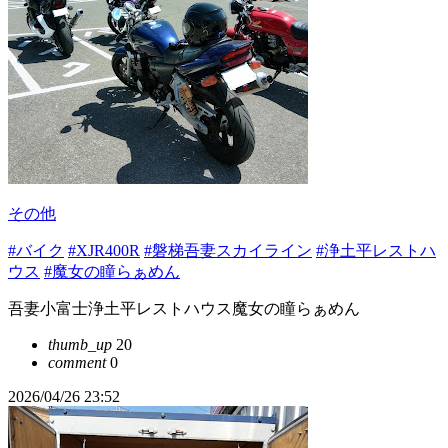
その他
#バイク
#XJR400R
#磐梯吾妻スカイライン
#浄土平レストハ
ウス
#魔女の瞳らぁめん
吾妻小富士浄土平レストハウス魔女の瞳らぁめん
thumb_up
20
comment
0
2026/04/26 23:52