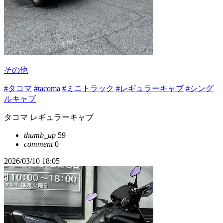
その他
#タコマ
#tacoma
#ミニトラック
#レギュラーキャブ
#シング
ルキャブ
タコマ レギュラーキャブ
thumb_up
59
comment
0
2026/03/10 18:05