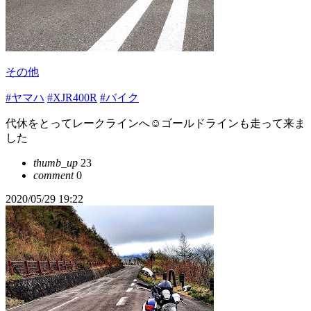
その他
#ヤマハ
#XJR400R
#バイク
代休をとってレークラインへ☺️ゴールドラインも走って来ま
した
thumb_up
23
comment
0
2020/05/29 19:22