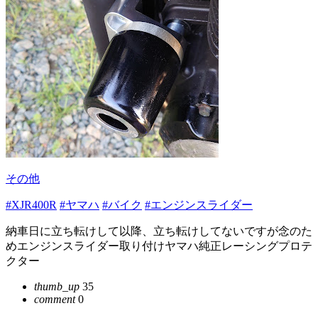
その他
#XJR400R
#ヤマハ
#バイク
#エンジンスライダー
納車日に立ち転けして以降、立ち転けしてないですが念のた
めエンジンスライダー取り付けヤマハ純正レーシングプロテ
クター
thumb_up
35
comment
0