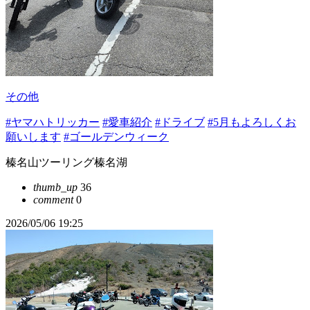
その他
#ヤマハトリッカー
#愛車紹介
#ドライブ
#5月もよろしくお
願いします
#ゴールデンウィーク
榛名山ツーリング榛名湖
thumb_up
36
comment
0
2026/05/06 19:25