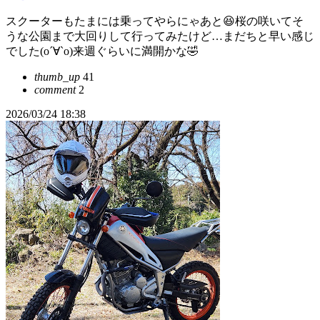
スクーターもたまには乗ってやらにゃあと😆桜の咲いてそ
うな公園まで大回りして行ってみたけど…まだちと早い感じ
でした(о´∀`о)来週ぐらいに満開かな🤣
thumb_up
41
comment
2
2026/03/24 18:38