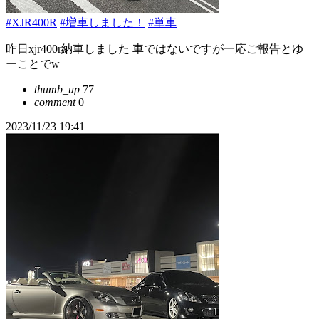
#XJR400R
#増車しました！
#単車
昨日xjr400r納車しました 車ではないですが一応ご報告とゆ
ーことでw
thumb_up
77
comment
0
2023/11/23 19:41