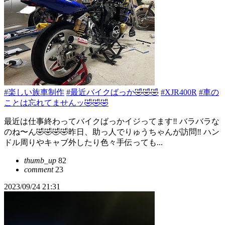
#楽しい族車制作
#最近バイクばっか🤣🤣🤣
#XJR400R
#車の
ことは忘れてませんッ🤣🤣🤣
最近は仕事終わってバイクばっかイジってます‼️ バラバラな
のね〜ん🤣🤣🤣🤣昨日、助っ人でりゅうちゃんが訪問‼️ ハン
ドル周りやキャブ外したり色々手伝っても...
thumb_up
82
comment
23
2023/09/24 21:31