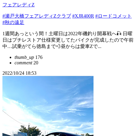
フェアレディZ
#瀬戸大橋フェアレディZクラブ
#XJR400R
#ロードコメット
#秋の遠足
1週間あっという間！土曜日は2022年磯釣り開幕戦へ🎣 日曜
日はプチレストア仕様変更してたバイクが完成したので午前
中…試乗がてら徳島まで💨昼からは愛車Zで...
thumb_up
176
comment
20
2022/10/24 18:53