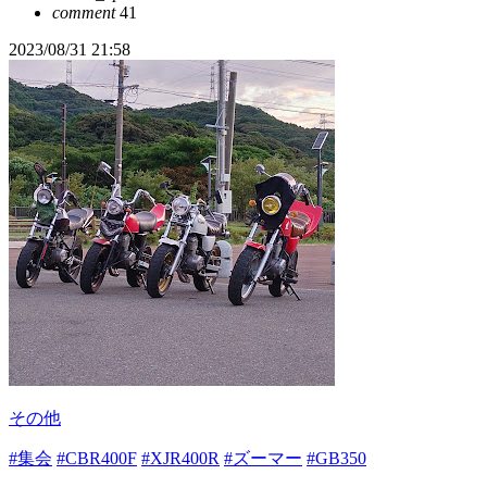
comment
41
2023/08/31 21:58
その他
#集会
#CBR400F
#XJR400R
#ズーマー
#GB350