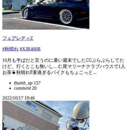
フェアレディZ
#秋晴れ
#XJR400R
10月も半ばだと言うのに暑い週末でした😮‍💨ぶらぶらしてた
けど、行くとこも無いし…仁尾マリーナクラブハウスで1人
お茶🍵秋晴れ⁉️暑過ぎるバイクもちょこっと...
thumb_up
157
comment
20
2022/10/17 19:46