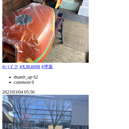
#バイク
#XJR400R
#塗装
thumb_up
62
comment
0
2023/03/04 05:50