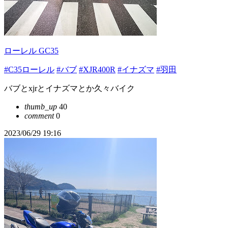
ローレル GC35
#C35ローレル
#バブ
#XJR400R
#イナズマ
#羽田
バブとxjrとイナズマとか久々バイク
thumb_up
40
comment
0
2023/06/29 19:16