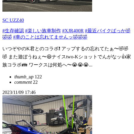
SC UZZ40
#生存確認
#楽しい族車制作
#XJR400R
#最近バイクばっか🤣
🤣🤣
#車のことは忘れてませんッ🤣🤣🤣
いつぞやのK君とのコラボ❗️ アップするの忘れてたぁ〜🤣🤣
🤣 また遊ぼうねぇ〜😆ナイスtwo-Kショットでんがなッ👍家
族コラボ👪 ワークスは何処へ〜😭😭😭...
thumb_up
122
comment
22
2023/11/09 17:46