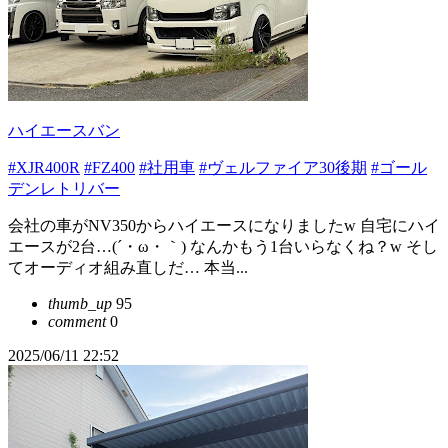
ハイエースバン
#XJR400R
#FZ400
#社用車
#ヴェルファイア30後期
#ゴール
デンレトリバー
会社の車がNV350からハイエースになりましたw 自宅にハイ
エースが2台…(´・ω・｀) なんかもう1台いらなくね？w そし
てオーディオ組み直しだ… 本当...
thumb_up
95
comment
0
2025/06/11 22:52