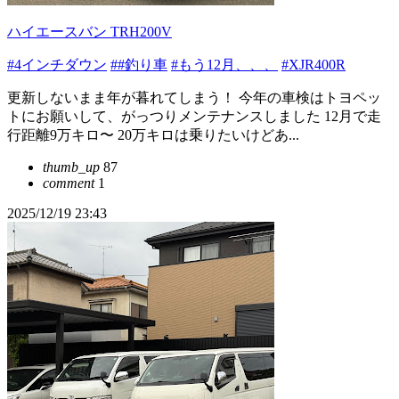
ハイエースバン TRH200V
#4インチダウン
##釣り車
#もう12月、、、
#XJR400R
更新しないまま年が暮れてしまう！ 今年の車検はトヨペッ
トにお願いして、がっつりメンテナンスしました 12月で走
行距離9万キロ〜 20万キロは乗りたいけどあ...
thumb_up
87
comment
1
2025/12/19 23:43