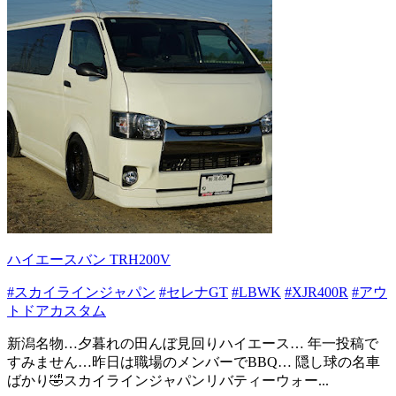
ハイエースバン TRH200V
#スカイラインジャパン
#セレナGT
#LBWK
#XJR400R
#アウ
トドアカスタム
新潟名物…夕暮れの田んぼ見回りハイエース… 年一投稿で
すみません…昨日は職場のメンバーでBBQ… 隠し球の名車
ばかり🤣スカイラインジャパンリバティーウォー...