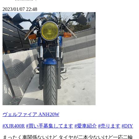
2023/01/07 22:48
ヴェルファイア ANH20W
#XJR400R
#買い手募集してます
#愛車紹介
#売ります
#DIY
まったく車関係ないけど タイヤが二本少ないけど一応二輪