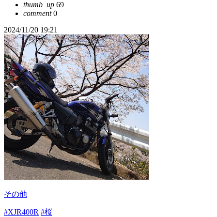
thumb_up
69
comment
0
2024/11/20 19:21
その他
#XJR400R
#桜