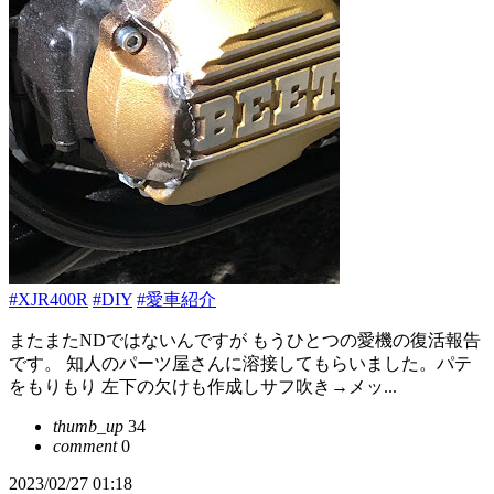
#XJR400R
#DIY
#愛車紹介
またまたNDではないんですが もうひとつの愛機の復活報告
です。 知人のパーツ屋さんに溶接してもらいました。パテ
をもりもり 左下の欠けも作成しサフ吹き→メッ...
thumb_up
34
comment
0
2023/02/27 01:18