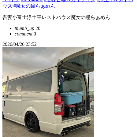
ウス
#魔女の瞳らぁめん
吾妻小富士浄土平レストハウス魔女の瞳らぁめん
thumb_up
20
comment
0
2026/04/26 23:52