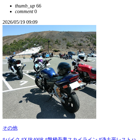
thumb_up
66
comment
0
2026/05/19 09:09
その他
#バイク
#XJR400R
#磐梯吾妻スカイライン
#浄土平レストハ