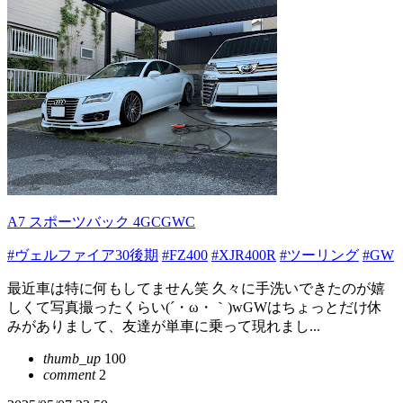
A7 スポーツバック 4GCGWC
#ヴェルファイア30後期
#FZ400
#XJR400R
#ツーリング
#GW
最近車は特に何もしてません笑 久々に手洗いできたのが嬉
しくて写真撮ったくらい(´・ω・｀)wGWはちょっとだけ休
みがありまして、友達が単車に乗って現れまし...
thumb_up
100
comment
2