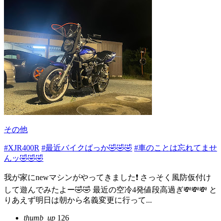
その他
#XJR400R
#最近バイクばっか🤣🤣🤣
#車のことは忘れてませ
んッ🤣🤣🤣
我が家にnewマシンがやってきました❗️ さっそく風防仮付け
して遊んでみたよー🤣🤣 最近の空冷4発値段高過ぎ💸💸💸 と
りあえず明日は朝から名義変更に行って...
thumb_up
126