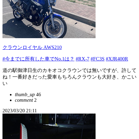
クラウンロイヤル AWS210
#今までに所有した車でNo.1は？
#RX-7
#FC3S
#XJR400R
道の駅御津日生のカキオコクラウンでは無いですが、許して
ね！一番好きだった愛車もちろんクラウンも大好き、かこい
い
thumb_up
46
comment
2
2023/03/20 21:11