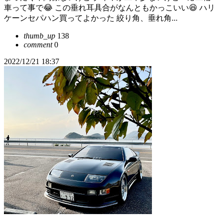
車って事で😂 この垂れ耳具合がなんともかっこいい😆 ハリ
ケーンセパハン買ってよかった 絞り角、垂れ角...
thumb_up
138
comment
0
2022/12/21 18:37