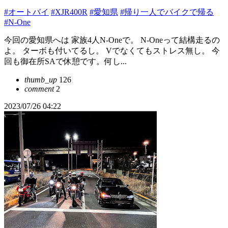
#オートバイ
#XJR400R
#愛知県
#帰り一人でバイクで帰る
#N-One
今回の愛知県へは 家族4人N-Oneで。 N-Oneって結構走るの
よ。 ターボも付いてるし。 Vでなくてもストレス無し。 今
回も御在所SAで休憩です。何し...
thumb_up
126
comment
2
2023/07/26 04:22