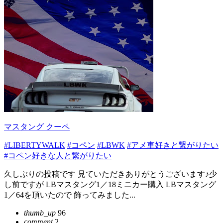
マスタング クーペ
#LIBERTYWALK
#コペン
#LBWK
#アメ車好きと繋がりたい
#コペン好きな人と繋がりたい
久しぶりの投稿です 見ていただきありがとうございます♪少
し前ですが LBマスタング1／18ミニカー購入 LBマスタング
1／64を頂いたので 飾ってみました...
thumb_up
96
comment
2