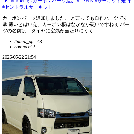
#Kuhl Racing
#カーボンパーツ追加
#LBWK
#サーキット走行
#セントラルサーキット
カーボンパーツ追加しました。 と言っても自作パーツです
😆 薄いとはいえ、カーボン板はなかなか硬いですねぇ パー
ツの名前は... タイヤに空気が当たりにくく...
thumb_up
148
comment
2
2026/05/22 21:54