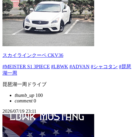
スカイラインクーペ CKV36
#MEISTER S1 3PIECE
#LBWK
#ADVAN
#シャコタン
#琵琶
湖一周
琵琶湖一周ドライブ
thumb_up
100
comment
0
2026/07/19 23:11