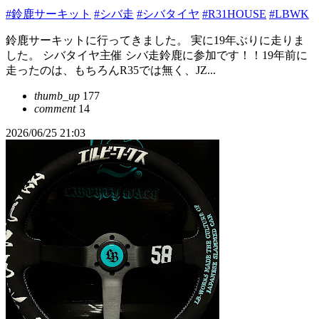
#鈴鹿サーキット
#シバ走
#シバタイヤ
#R31HOUSE
#LBWK
鈴鹿サーキットに行ってきました。 実に19年ぶりに走りま
した。 シバタイヤ主催 シバ走鈴鹿に参加です！！19年前に
走ったのは、もちろんR35では無く、JZ...
thumb_up
177
comment
14
2026/06/25 21:03