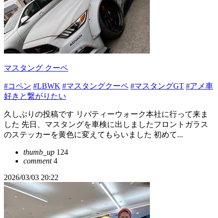
マスタング クーペ
#コペン
#LBWK
#マスタングクーペ
#マスタングGT
#アメ車
好きと繋がりたい
久しぶりの投稿です リバティーウォーク本社に行って来ま
した 先日、マスタングを車検に出しましたフロントガラス
のステッカーを黄色に変えてもらいました 初めて...
thumb_up
124
comment
4
2026/03/03 20:22