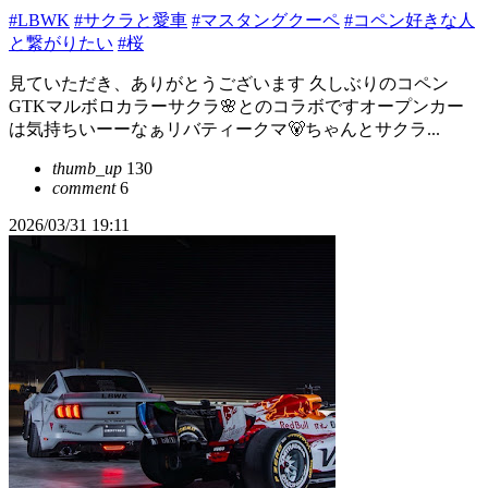
#LBWK
#サクラと愛車
#マスタングクーペ
#コペン好きな人
と繋がりたい
#桜
見ていただき、ありがとうございます 久しぶりのコペン
GTKマルボロカラーサクラ🌸とのコラボですオープンカー
は気持ちいーーなぁリバティークマ🐻ちゃんとサクラ...
thumb_up
130
comment
6
2026/03/31 19:11