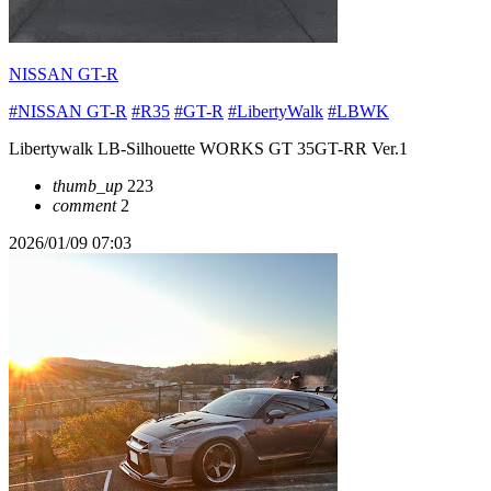
NISSAN GT-R
#NISSAN GT-R
#R35
#GT-R
#LibertyWalk
#LBWK
Libertywalk LB-Silhouette WORKS GT 35GT-RR Ver.1
thumb_up
223
comment
2
2026/01/09 07:03