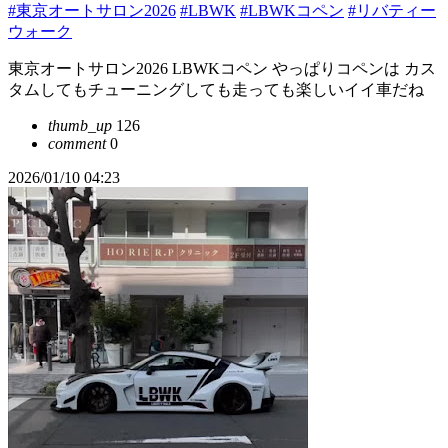
#東京オートサロン2026
#LBWK
#LBWKコペン
#リバティー
ウォーク
東京オートサロン2026 LBWKコペン やっぱりコペンは カス
タムしてもチューニングしても走っても楽しいイイ車だね
thumb_up
126
comment
0
2026/01/10 04:23