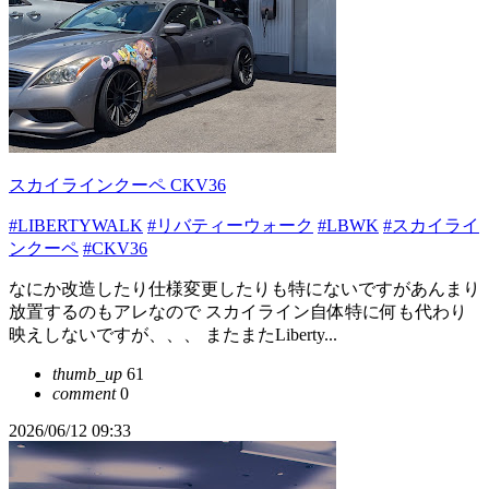
スカイラインクーペ CKV36
#LIBERTYWALK
#リバティーウォーク
#LBWK
#スカイライ
ンクーペ
#CKV36
なにか改造したり仕様変更したりも特にないですがあんまり
放置するのもアレなので スカイライン自体特に何も代わり
映えしないですが、、、 またまたLiberty...
thumb_up
61
comment
0
2026/06/12 09:33