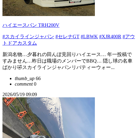
ハイエースバン TRH200V
#スカイラインジャパン
#セレナGT
#LBWK
#XJR400R
#アウ
トドアカスタム
新潟名物…夕暮れの田んぼ見回りハイエース… 年一投稿で
すみません…昨日は職場のメンバーでBBQ… 隠し球の名車
ばかり🤣スカイラインジャパンリバティーウォー...
thumb_up
66
comment
0
2026/05/19 09:09