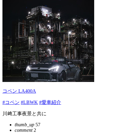
コペン LA400A
#コペン
#LBWK
#愛車紹介
川﨑工事夜景と共に
thumb_up
57
comment
2