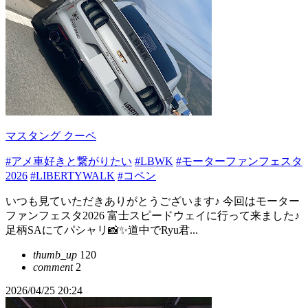
マスタング クーペ
#アメ車好きと繋がりたい
#LBWK
#モーターファンフェスタ
2026
#LIBERTYWALK
#コペン
いつも見ていただきありがとうございます♪ 今回はモーター
ファンフェスタ2026 富士スピードウェイに行って来ました♪
足柄SAにてパシャリ📸✨道中でRyu君...
thumb_up
120
comment
2
2026/04/25 20:24