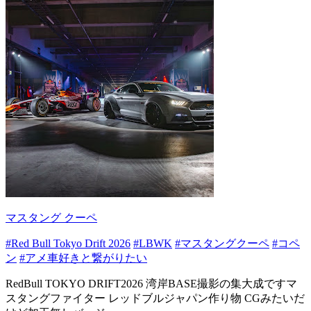
マスタング クーペ
#Red Bull Tokyo Drift 2026
#LBWK
#マスタングクーペ
#コペ
ン
#アメ車好きと繋がりたい
RedBull TOKYO DRIFT2026 湾岸BASE撮影の集大成ですマ
スタングファイター レッドブルジャパン作り物 CGみたいだ