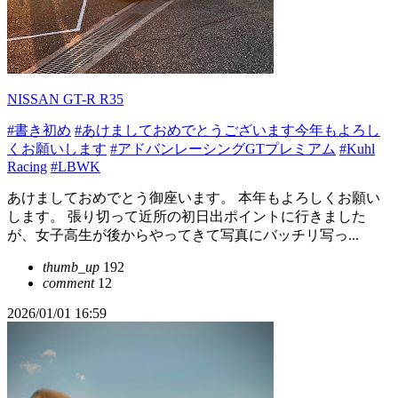
NISSAN GT-R R35
#書き初め
#あけましておめでとうございます今年もよろし
くお願いします
#アドバンレーシングGTプレミアム
#Kuhl
Racing
#LBWK
あけましておめでとう御座います。 本年もよろしくお願い
します。 張り切って近所の初日出ポイントに行きました
が、女子高生が後からやってきて写真にバッチリ写っ...
thumb_up
192
comment
12
2026/01/01 16:59