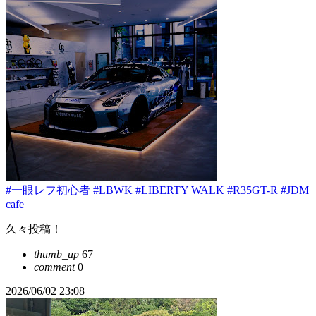
#一眼レフ初心者
#LBWK
#LIBERTY WALK
#R35GT-R
#JDM
cafe
久々投稿！
thumb_up
67
comment
0
2026/06/02 23:08