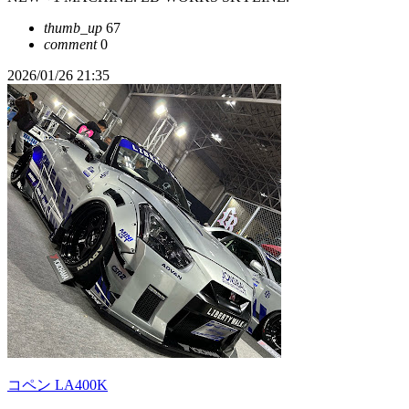
thumb_up
67
comment
0
2026/01/26 21:35
コペン LA400K