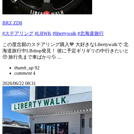
BRZ ZD8
#ステアリング
#LBWK
#libertywalk
#北海道旅行
この度念願のステアリング購入💙 大好きなLibertywalkで 北
海道旅行中LBshop発見！ 彼に予定ギリギリの中行きたいと
🥺 旅行先まで車ばかり💦 ...
thumb_up
92
comment
4
2026/06/22 08:31