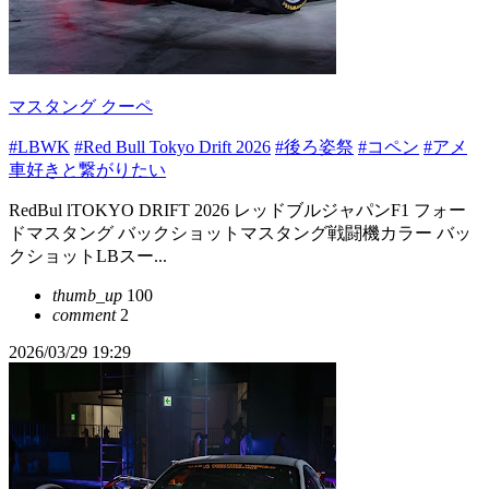
マスタング クーペ
#LBWK
#Red Bull Tokyo Drift 2026
#後ろ姿祭
#コペン
#アメ
車好きと繋がりたい
RedBul lTOKYO DRIFT 2026 レッドブルジャパンF1 フォー
ドマスタング バックショットマスタング戦闘機カラー バッ
クショットLBスー...
thumb_up
100
comment
2
2026/03/29 19:29