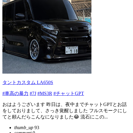
タントカスタム LA650S
#車高の暴力
#7J
#MS3R
#チャットGPT
おはようございます 昨日は、夜中までチャットGPTとお話
をしておりまして、さっき覚醒しました フルスモークにし
てと頼んだらこんなになりました😂 流石にこの...
thumb_up
93
comment
0