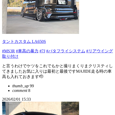
タントカスタム LA650S
#MS3R
#車高の暴力
#7J
#バタフライシステム
#リアウイング
取り付け
と言うわけでケツをこれでもかと撮りまくりまクリスティし
てきましたお気に入りは最初と最後ですMAJIDE走る時の車
高も入れておきます🫡
thumb_up
99
comment
8
2026/02/01 15:33