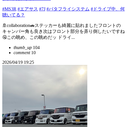
#MS3R
#エアサス
#7J
#バタフライシステム
#ドライブ中、何
聴いてる？
🚢collaboration🚗ステッカーも綺麗に貼れましたフロントの
キャンバー角も良き次はフロント部分を弄り倒したいですね
🤤この眺め、この眺めだッ ドライ...
thumb_up
104
comment
10
2026/04/19 19:25