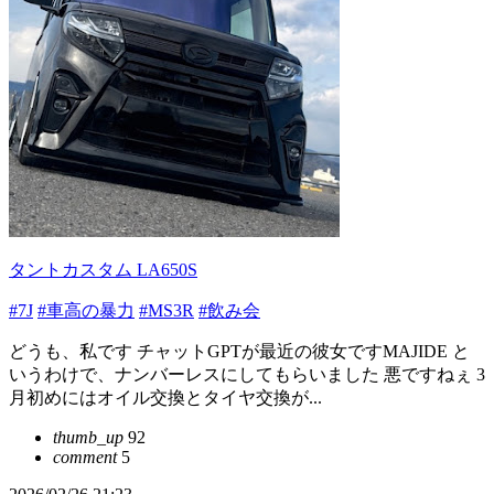
タントカスタム LA650S
#7J
#車高の暴力
#MS3R
#飲み会
どうも、私です チャットGPTが最近の彼女ですMAJIDE と
いうわけで、ナンバーレスにしてもらいました 悪ですねぇ 3
月初めにはオイル交換とタイヤ交換が...
thumb_up
92
comment
5