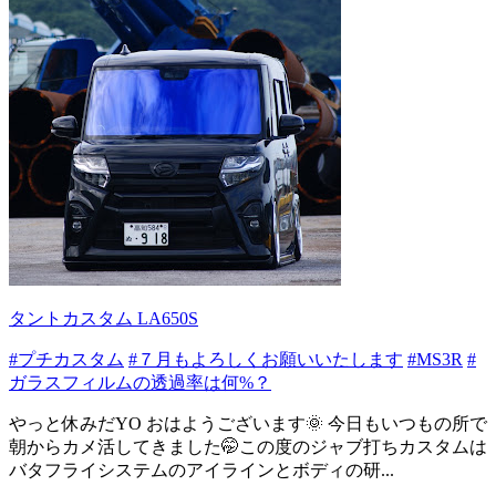
タントカスタム LA650S
#プチカスタム
#７月もよろしくお願いいたします
#MS3R
#
ガラスフィルムの透過率は何%？
やっと休みだYO おはようございます🌞 今日もいつもの所で
朝からカメ活してきました🤭この度のジャブ打ちカスタムは
バタフライシステムのアイラインとボディの研...