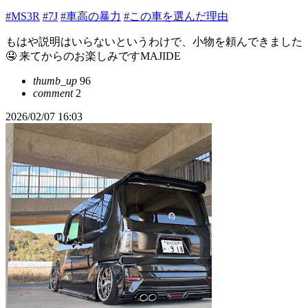
#MS3R
#7J
#車高の暴力
#この車を選んだ理由
もはや説明はいらないというわけで、小物を頼んできました
🤤 来てからのお楽しみですMAJIDE
thumb_up
96
comment
2
2026/02/07 16:03