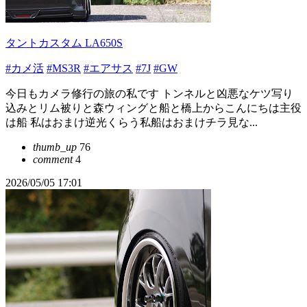
タントカスタム LA650S
#カメ活
#MS3R
#エアサス
#7J
#GW
今日もカメラ修行の旅の私です トンネルと凶悪なケツ写り
込みとリム被りと森ウィングと船と橋上からこんにちは主役
は船 私はおまけ逆光くらう私船はおまけチラ見な...
thumb_up
76
comment
4
2026/05/05 17:01