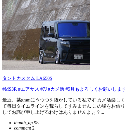
タントカスタム LA650S
#MS3R
#エアサス
#7J
#カメ活
#5月もよろしくお願いします
最近、某gramにうつつを抜かしている私です カメ活楽しく
て毎日タイムラインを荒らしてすみません この場をお借り
してお詫び申し上げるわけはありませんよぉ？...
thumb_up
98
comment
2