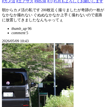
#カメ活
#エアサス
#MS3R
#7J
#5月もよろしくお願いします
朝からカメ活の私です 200枚近く撮りましたが奇跡の一枚が
なかなか撮れない ぐぬぬなかなか上手く撮れないので道路
に放置してきましたなんちゃってぇ
thumb_up
96
comment
5
2026/05/09 10:43