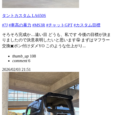
タントカスタム LA650S
#7J
#車高の暴力
#MS3R
#チャットGPT
#カスタム目標
そろそろ完成か…遠い目 どうも、私です 今後の目標が決ま
りましたので決意表明したいと思います🤤 まずはマフラー
交換✖️ポン付けダメYO このような仕上がり...
thumb_up
108
comment
6
2026/02/03 21:51