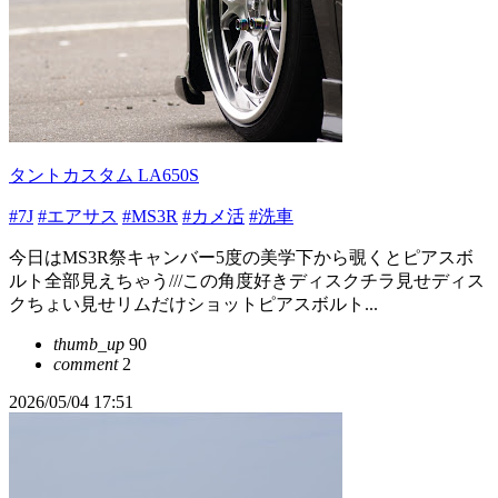
タントカスタム LA650S
#7J
#エアサス
#MS3R
#カメ活
#洗車
今日はMS3R祭キャンバー5度の美学下から覗くとピアスボ
ルト全部見えちゃう///この角度好きディスクチラ見せディス
クちょい見せリムだけショットピアスボルト...
thumb_up
90
comment
2
2026/05/04 17:51