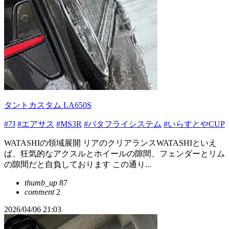
タントカスタム LA650S
#7J
#エアサス
#MS3R
#バタフライシステム
#いらすとやCUP
WATASHIの領域展開 リアのクリアランスWATASHIといえ
ば、狂気的なアクスルとホイールの隙間、フェンダーとリム
の隙間だと自負しております この通り...
thumb_up
87
comment
2
2026/04/06 21:03