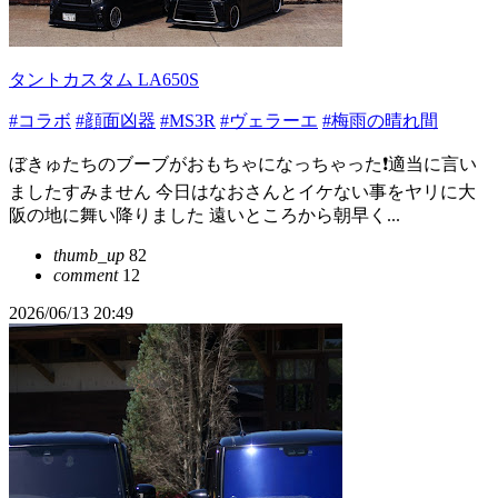
タントカスタム LA650S
#コラボ
#顔面凶器
#MS3R
#ヴェラーエ
#梅雨の晴れ間
ぼきゅたちのブーブがおもちゃになっちゃった❗️適当に言い
ましたすみません 今日はなおさんとイケない事をヤリに大
阪の地に舞い降りました 遠いところから朝早く...
thumb_up
82
comment
12
2026/06/13 20:49