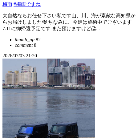
梅雨
#梅雨ですね
大自然ならお任せ下さい私です山、川、海が素敵な高知県か
らお届けしました🫡 ちなみに、今姫は施術中でございます
7.11に御帰還予定です また預けますけど🥶...
thumb_up
82
comment
8
2026/07/03 21:20