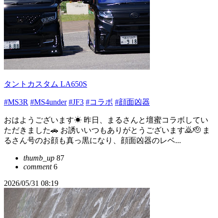
タントカスタム LA650S
#MS3R
#MS4under
#JF3
#コラボ
#顔面凶器
おはようございます☀ 昨日、まるさんと壇蜜コラボしてい
ただきました🚗 お誘いいつもありがとうございます🙇🫡 ま
るさん号のお顔も真っ黒になり、顔面凶器のレベ...
thumb_up
87
comment
6
2026/05/31 08:19