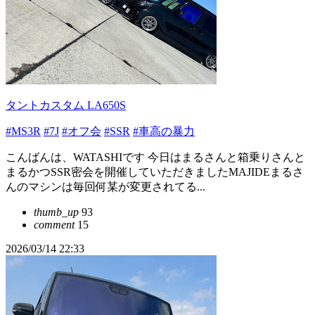
タントカスタム LA650S
#MS3R
#7J
#オフ会
#SSR
#車高の暴力
こんばんは、WATASHIです 今日はまるさんと箱乗りさんと
まるかつSSR密会を開催していただきましたMAJIDEまるさ
んのマシンは毎回何某が変更されてる...
thumb_up
93
comment
15
2026/03/14 22:33