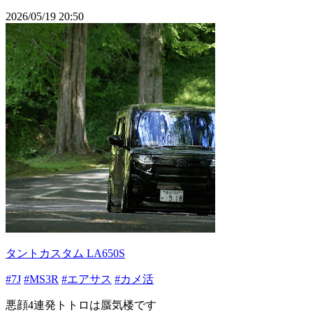
2026/05/19 20:50
タントカスタム LA650S
#7J
#MS3R
#エアサス
#カメ活
悪顔4連発トトロは蜃気楼です