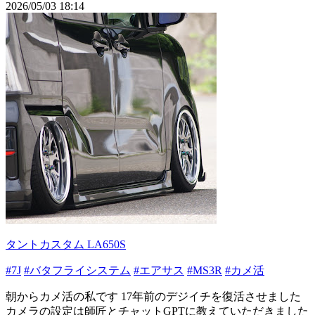
2026/05/03 18:14
タントカスタム LA650S
#7J
#バタフライシステム
#エアサス
#MS3R
#カメ活
朝からカメ活の私です 17年前のデジイチを復活させました
カメラの設定は師匠とチャットGPTに教えていただきました