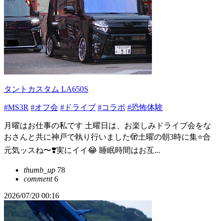
タントカスタム LA650S
#MS3R
#オフ会
#ドライブ
#コラボ
#恐怖体験
月曜はお仕事の私です 土曜日は、お楽しみドライブ会をな
おさんと共に神戸で執り行いました🫣土曜の朝3時に集⭐️合
元気ッスね〜❣️実にイイ😂 睡眠時間はお互...
thumb_up
78
comment
6
2026/07/20 00:16