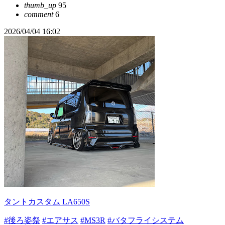
thumb_up
95
comment
6
2026/04/04 16:02
タントカスタム LA650S
#後ろ姿祭
#エアサス
#MS3R
#バタフライシステム