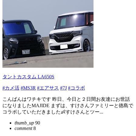
タントカスタム LA650S
#カメ活
#MS3R
#エアサス
#7J
#コラボ
こんばんはワチキです 昨日、今日と２日間お友達にお世話
になりましたMAJIDE まずは、すけさんファミリーと徳島で
コラボしていただきました👶すけさんとツー...
thumb_up
90
comment
8