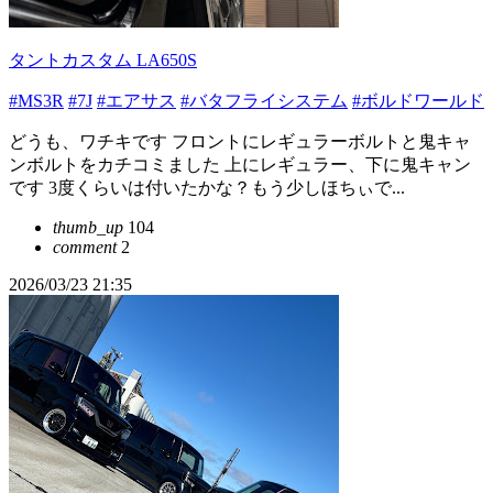
タントカスタム LA650S
#MS3R
#7J
#エアサス
#バタフライシステム
#ボルドワールド
どうも、ワチキです フロントにレギュラーボルトと鬼キャ
ンボルトをカチコミました 上にレギュラー、下に鬼キャン
です 3度くらいは付いたかな？もう少しほちぃで...
thumb_up
104
comment
2
2026/03/23 21:35