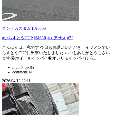
タントカスタム LA650S
#いらすとやCUP
#MS3R
#エアサス
#7J
こんばんは、私です 今日もお誘いいただき、イツメンでい
らすとやCUPに出撃いたしました いつもありがとうござい
ます😭ホイールイッパイ🤤オシリモイッパイひろ...
thumb_up
85
comment
14
2026/04/12 22:11