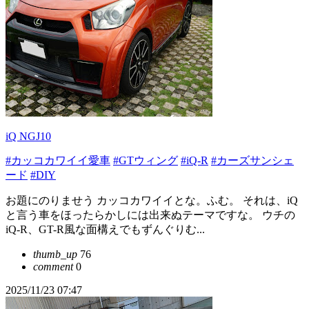
iQ NGJ10
#カッコカワイイ愛車
#GTウィング
#iQ-R
#カーズサンシェ
ード
#DIY
お題にのりませう カッコカワイイとな。ふむ。 それは、iQ
と言う車をほったらかしには出来ぬテーマですな。 ウチの
iQ-R、GT-R風な面構えでもずんぐりむ...
thumb_up
76
comment
0
2025/11/23 07:47