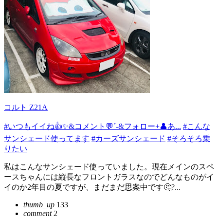
コルト Z21A
#いつもイイね👍✨️&コメント💬´-&フォロー+👤あ...
#こんな
サンシェード使ってます
#カーズサンシェード
#そろそろ乗
りたい
私はこんなサンシェード使っていました。現在メインのスペ
ースちゃんには縦長なフロントガラスなのでどんなものがイ
イのか2年目の夏ですが、まだまだ思案中です🤔?...
thumb_up
133
comment
2