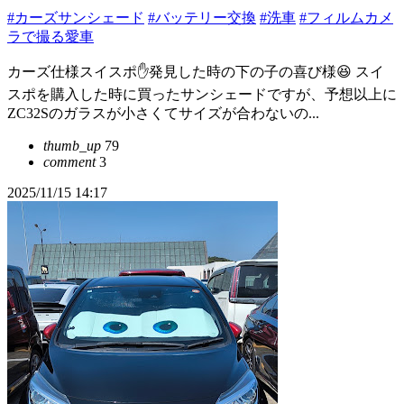
#カーズサンシェード
#バッテリー交換
#洗車
#フィルムカメ
ラで撮る愛車
カーズ仕様スイスポ✋発見した時の下の子の喜び様😆 スイ
スポを購入した時に買ったサンシェードですが、予想以上に
ZC32Sのガラスが小さくてサイズが合わないの...
thumb_up
79
comment
3
2025/11/15 14:17