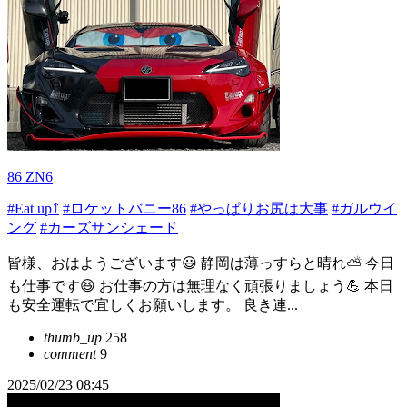
86 ZN6
#Eat up⤴
#ロケットバニー86
#やっぱりお尻は大事
#ガルウイ
ング
#カーズサンシェード
皆様、おはようございます😃 静岡は薄っすらと晴れ⛅️ 今日
も仕事です😆 お仕事の方は無理なく頑張りましょう💪 本日
も安全運転で宜しくお願いします。 良き連...
thumb_up
258
comment
9
2025/02/23 08:45