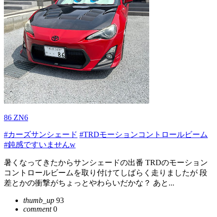
86 ZN6
#カーズサンシェード
#TRDモーションコントロールビーム
#鈍感ですいませんw
暑くなってきたからサンシェードの出番 TRDのモーション
コントロールビームを取り付けてしばらく走りましたが 段
差とかの衝撃がちょっとやわらいだかな？ あと...
thumb_up
93
comment
0