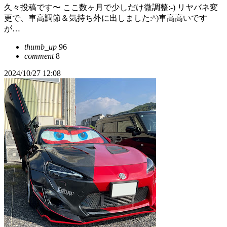
久々投稿です〜 ここ数ヶ月で少しだけ微調整:⁠-⁠) リヤバネ変
更で、車高調節＆気持ち外に出しました:⁠^⁠)車高高いです
が…
thumb_up
96
comment
8
2024/10/27 12:08