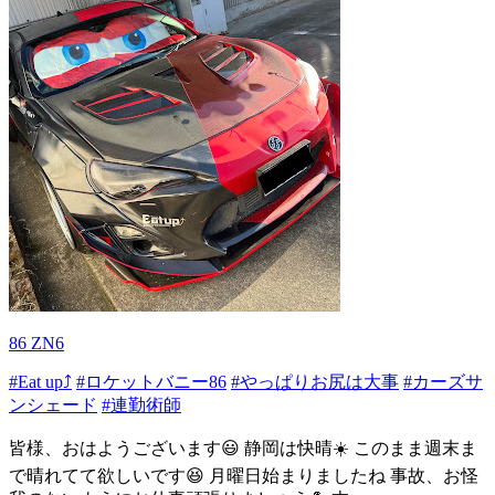
86 ZN6
#Eat up⤴
#ロケットバニー86
#やっぱりお尻は大事
#カーズサ
ンシェード
#連勤術師
皆様、おはようございます😃 静岡は快晴☀️ このまま週末ま
で晴れてて欲しいです😆 月曜日始まりましたね 事故、お怪