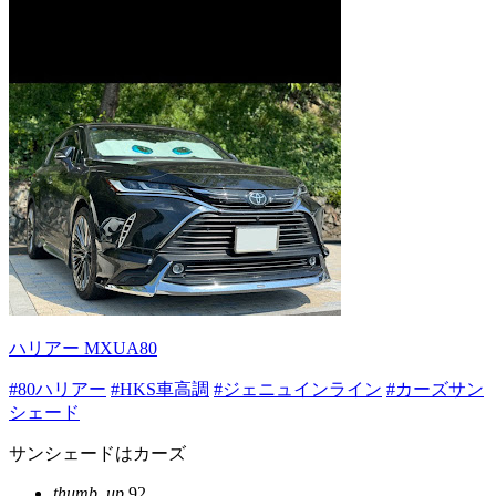
ハリアー MXUA80
#80ハリアー
#HKS車高調
#ジェニュインライン
#カーズサン
シェード
サンシェードはカーズ
thumb_up
92