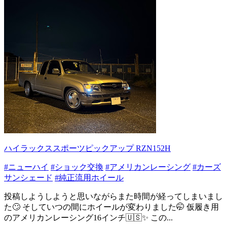
ハイラックススポーツピックアップ RZN152H
#ニューハイ
#ショック交換
#アメリカンレーシング
#カーズ
サンシェード
#純正流用ホイール
投稿しようしようと思いながらまた時間が経ってしまいまし
た🙄 そしていつの間にホイールが変わりました🤭 仮履き用
のアメリカンレーシング16インチ🇺🇸✨ この...