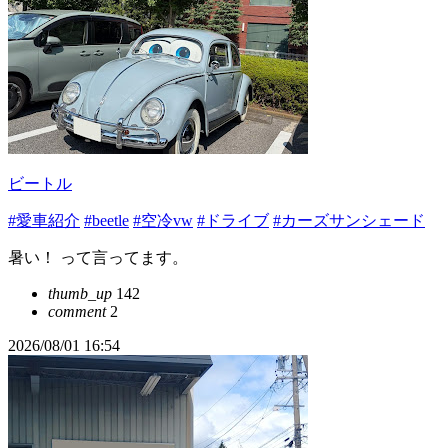
ビートル
#愛車紹介
#beetle
#空冷vw
#ドライブ
#カーズサンシェード
暑い！ って言ってます。
thumb_up
142
comment
2
2026/08/01 16:54