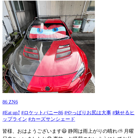
86 ZN6
#Eat up⤴
#ロケットバニー86
#やっぱりお尻は大事
#魅せるヒ
ップライン
#カーズサンシェード
皆様、おはようございます😃 静岡は雨上がりの晴れ⛅️ 月曜