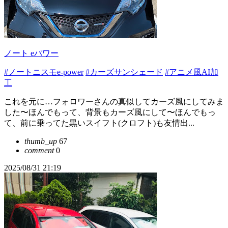
ノート eパワー
#ノートニスモe-power
#カーズサンシェード
#アニメ風AI加
工
これを元に…フォロワーさんの真似してカーズ風にしてみま
した〜ほんでもって、背景もカーズ風にして〜ほんでもっ
て、前に乗ってた黒いスイフト(クロフト)も友情出...
thumb_up
67
comment
0
2025/08/31 21:19