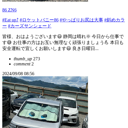
86 ZN6
#Eat up⤴️
#ロケットバニー86
#やっぱりお尻は大事
#斜めカラ
ー
#カーズサンシェード
皆様、おはようございます😃 静岡は晴れ🌞 今日から仕事で
す😅 お仕事の方はお互い無理なく頑張りましょう💪 本日も
安全運転で宜しくお願いします😃 良き日曜日...
thumb_up
273
comment
2
2024/09/08 08:56