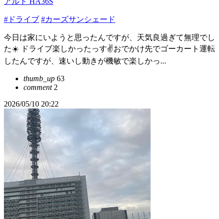
アルト HA36S
#ドライブ
#カーズサンシェード
今日は家にいようと思ったんですが、天気良過ぎて無理でし
た☀️ ドライブ楽しかったっす✌️おでかけ先でゴーカート運転
したんですが、速いし動きが機敏で楽しかっ...
thumb_up
63
comment
2
2026/05/10 20:22