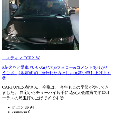
エスティマ TCR21W
#花火🎆と愛車
#いいね(≧∇≦)bフォロー&コメントありがと
うござ...
#地震被害に遭われた方々にお見舞い申し上げます
😔
CARTUNEの皆さん、今晩は。 今年もこの季節がやってき
ました。 自宅からチューハイ片手に花火大会鑑賞です😋オ
ーラスの尺玉打ち上げで〆です😙
thumb_up
94
comment
0