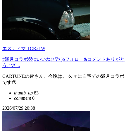
エスティマ TCR21W
#満月コラボ😙
#いいね(≧∇≦)bフォロー&コメントありがと
うござ...
CARTUNEの皆さん、今晩は。 久々に自宅での満月コラボ
です😙
thumb_up
83
comment
0
2026/07/29 20:38