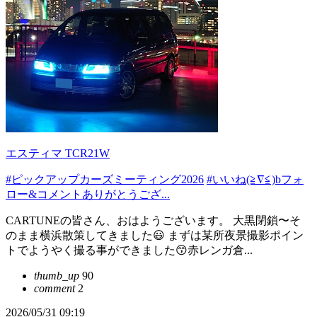
エスティマ TCR21W
#ピックアップカーズミーティング2026
#いいね(≧∇≦)bフォ
ロー&コメントありがとうござ...
CARTUNEの皆さん、おはようございます。 大黒閉鎖〜そ
のまま横浜散策してきました😃 まずは某所夜景撮影ポイン
トでようやく撮る事ができました😙赤レンガ倉...
thumb_up
90
comment
2
2026/05/31 09:19