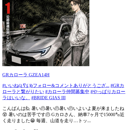
GRカローラ GZEA14H
#いいね(≧∇≦)bフォロー&コメントありがとうござ...
#GRカ
ローラと繋がりたい
#カローラ仲間募集中
#やっぱりカロー
ラはいいな。
#BRIDE GIAS III
こんばんは🙋 暑い🫠暑い🫠暑い🫠いよいよ夏が来ましたね
😵 暑いのは苦手です🫠 Gカロさん、納車7ヶ月で15000㌔近
く走りました😁 毎週、山道を走り…トッ...