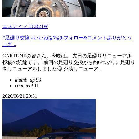
エスティマ TCR21W
#足廻り交換
#いいね(≧∇≦)bフォロー&コメントありがとう
ござ...
CARTUNEの皆さん、今晩は。 先日の足廻りリニューアル
投稿の続編です。 前回の足廻り交換から約6年ぶりに足廻り
をリニューアルしました😃 外装リニューア...
thumb_up
93
comment
11
2026/06/21 20:31