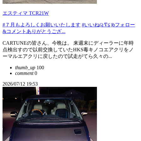
エスティマ TCR21W
#７月もよろしくお願いいたします
#いいね(≧∇≦)bフォロー
&コメントありがとうござ...
CARTUNEの皆さん、今晩は。 来週末にディーラーに年時
点検出すので以前交換していたHKS毒キノコエアクリをノ
ーマルエアクリに戻したので試走がてら久々の...
thumb_up
100
comment
0
2026/07/12 19:53