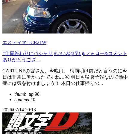
エスティマ TCR21W
#仕事終わりにパシャリ
#いいね(≧∇≦)bフォロー&コメント
ありがとうござ...
CARTUNEの皆さん、今晩は。 梅雨明け前だと言うのに今
日は非常に暑かったですね…🥵 明日も猛暑予報なので熱中
症には気を付けましょう！ 本日の仕事帰りの...
thumb_up
98
comment
0
2026/07/14 20:13