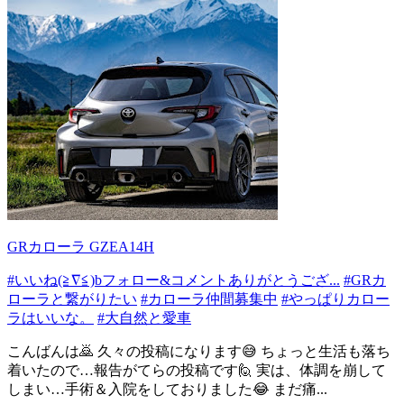
GRカローラ GZEA14H
#いいね(≧∇≦)bフォロー&コメントありがとうござ...
#GRカ
ローラと繋がりたい
#カローラ仲間募集中
#やっぱりカロー
ラはいいな。
#大自然と愛車
こんばんは🙇 久々の投稿になります😅 ちょっと生活も落ち
着いたので…報告がてらの投稿です🙋 実は、体調を崩して
しまい…手術＆入院をしておりました😂 まだ痛...