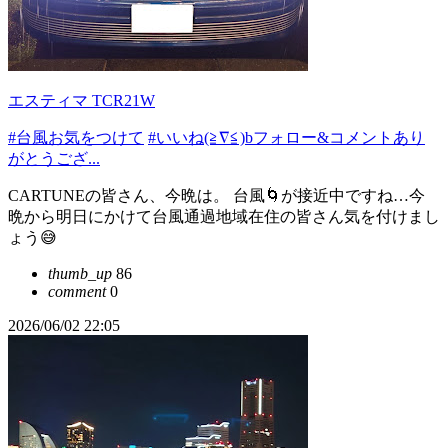
エスティマ TCR21W
#台風お気をつけて
#いいね(≧∇≦)bフォロー&コメントあり
がとうござ...
CARTUNEの皆さん、今晩は。 台風🌀が接近中ですね…今
晩から明日にかけて台風通過地域在住の皆さん気を付けまし
ょう😅
thumb_up
86
comment
0
2026/06/02 22:05