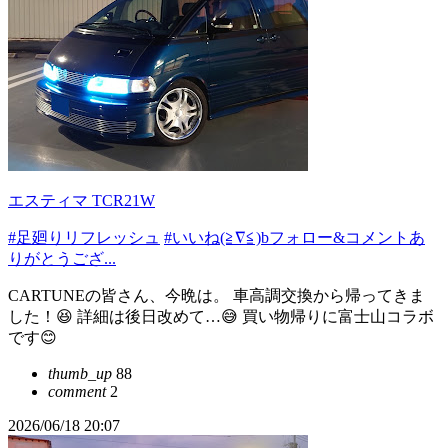
エスティマ TCR21W
#足廻りリフレッシュ
#いいね(≧∇≦)bフォロー&コメントあ
りがとうござ...
CARTUNEの皆さん、今晩は。 車高調交換から帰ってきま
した！😆 詳細は後日改めて…😅 買い物帰りに富士山コラボ
です😊
thumb_up
88
comment
2
2026/06/18 20:07