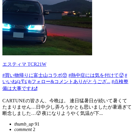
エスティマ TCR21W
#買い物帰りに富士山コラボ😙
#熱中症には気を付けて🥵
#
いいね(≧∇≦)bフォロー&コメントありがとうござ...
#点検整
備は大事ですね❗️
CARTUNEの皆さん、今晩は。 連日猛暑日が続いて暑くて
たまりません…日中少し弄ろうかとも思いましたが暑過ぎて
断念しました…🥵 夜になりようやく気温が下...
thumb_up
91
comment
2