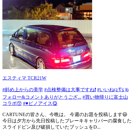
エスティマ TCR21W
#斜め上からの美学
#点検整備は大事ですね❗️
#いいね(≧∇≦)b
フォロー&コメントありがとうござ...
#買い物帰りに富士山
コラボ😙
#♥ピノアイス😋
CARTUNEの皆さん、今晩は。 今週のお題を投稿します😃
今日は夕方から先日投稿したブレーキキャリパーの腐食した
スライドピン及び破損していたブッシュをD...