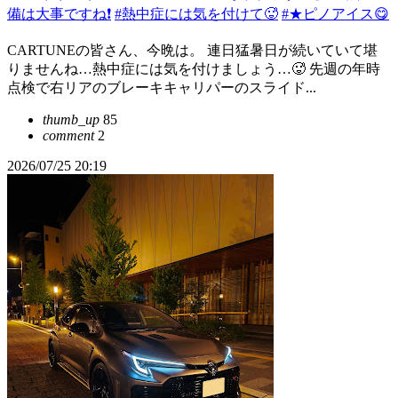
備は大事ですね❗️
#熱中症には気を付けて🥵
#★ピノアイス😋
CARTUNEの皆さん、今晩は。 連日猛暑日が続いていて堪
りませんね…熱中症には気を付けましょう…🥵 先週の年時
点検で右リアのブレーキキャリパーのスライド...
thumb_up
85
comment
2
2026/07/25 20:19