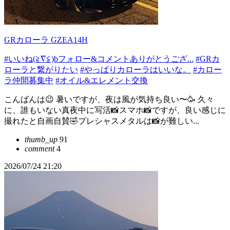
GRカローラ GZEA14H
#いいね(≧∇≦)bフォロー&コメントありがとうござ...
#GRカ
ローラと繋がりたい
#やっぱりカローラはいいな。
#カロー
ラ仲間募集中
#オイル&エレメント交換
こんばんは😉 暑いですが、夜は風が気持ち良い〜🥳 久々
に、誰もいない真夜中に写活📸スマホ📸ですが、良い感じに
撮れたと自画自賛🤣プレシャスメタルは📸が難しい...
thumb_up
91
comment
4
2026/07/24 21:20