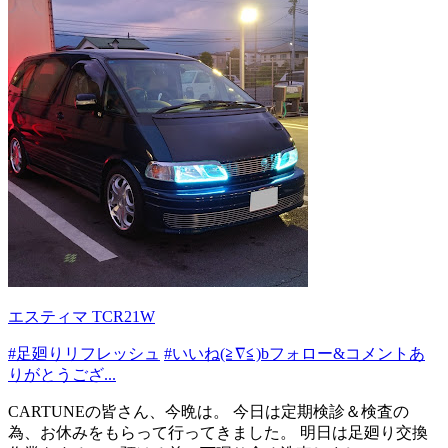
エスティマ TCR21W
#足廻りリフレッシュ
#いいね(≧∇≦)bフォロー&コメントあ
りがとうござ...
CARTUNEの皆さん、今晩は。 今日は定期検診＆検査の
為、お休みをもらって行ってきました。 明日は足廻り交換