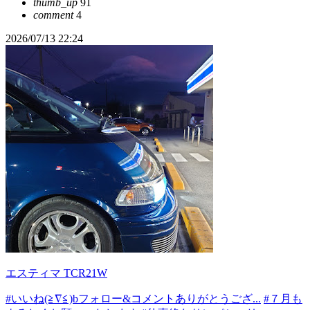
thumb_up
91
comment
4
2026/07/13 22:24
エスティマ TCR21W
#いいね(≧∇≦)bフォロー&コメントありがとうござ...
#７月も