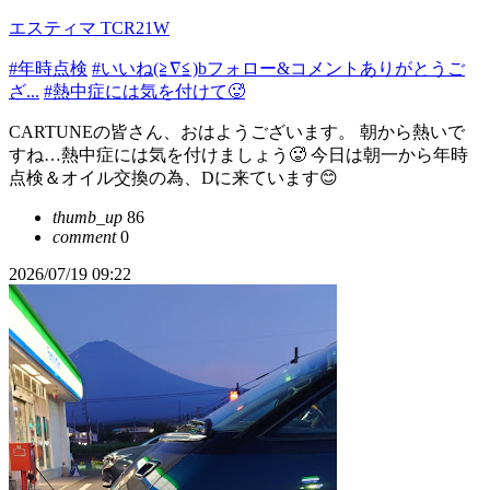
エスティマ TCR21W
#年時点検
#いいね(≧∇≦)bフォロー&コメントありがとうご
ざ...
#熱中症には気を付けて🥵
CARTUNEの皆さん、おはようございます。 朝から熱いで
すね…熱中症には気を付けましょう🥵 今日は朝一から年時
点検＆オイル交換の為、Dに来ています😊
thumb_up
86
comment
0
2026/07/19 09:22