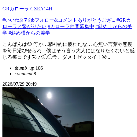
GRカローラ GZEA14H
#いいね(≧∇≦)bフォロー&コメントありがとうござ...
#GRカ
ローラと繋がりたい
#カローラ仲間募集中
#斜め上からの美
学
#斜め横からの美学
こんばんは😉 何か…精神的に疲れたな… 心無い言葉や態度
を毎日浴びせられ…僕はそう言う大人にはなりたくないと感
じる毎日です🤣 パ◯◯ラ、ダメ！ゼッタイ！😤...
thumb_up
106
comment
8
2026/07/29 20:49