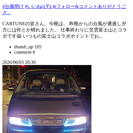
#台風明け
#いいね(≧∇≦)bフォロー&コメントありがとうご
ざ...
CARTUNEの皆さん、今晩は。 昨晩からの台風が通過し夕
方には何とか晴れました。 仕事終わりに笠雲富士山とコラ
ボです😃 いつもの富士山コラボポイントでお...
thumb_up
105
comment
0
2026/06/03 20:30