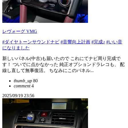
レヴォーグ VMG
#ダイヤトーンサウンドナビ
#音響向上計画
#完成♪
#いい音
になりました
新しいパネル(中古)も届いたので これにてナビ周り完成で
す！ ついでに点かなかった 純正オプションドラレコも、 配
線し直して無事復活。 ちなみにこのパネル...
thumb_up
80
comment
4
2025/09/19 23:56