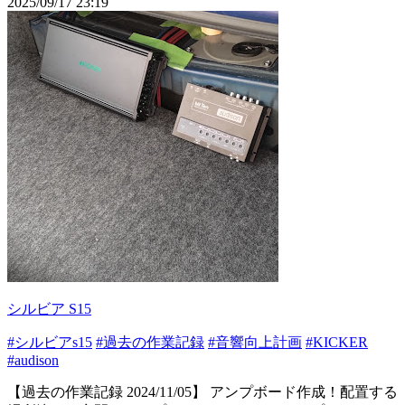
2025/09/17 23:19
シルビア S15
#シルビアs15
#過去の作業記録
#音響向上計画
#KICKER
#audison
【過去の作業記録 2024/11/05】 アンプボード作成！配置する