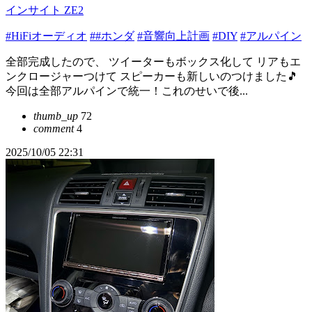
インサイト ZE2
#HiFiオーディオ
##ホンダ
#音響向上計画
#DIY
#アルパイン
全部完成したので、 ツイーターもボックス化して リアもエ
ンクロージャーつけて スピーカーも新しいのつけました🎵
今回は全部アルパインで統一！これのせいで後...
thumb_up
72
comment
4
2025/10/05 22:31