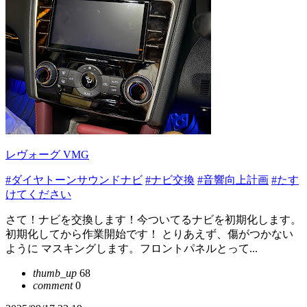
レヴォーグ VMG
#ダイヤトーンサウンドナビ
#ナビ交換
#音響向上計画
#たす
けてください
さて！ナビを交換します！今ついてるナビを初期化します。
初期化してから作業開始です！ とりあえず、傷がつかない
ように マスキングします。フロントパネルとって...
thumb_up
68
comment
0