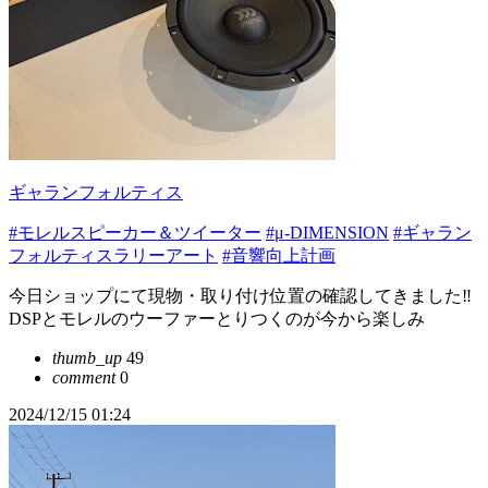
ギャランフォルティス
#モレルスピーカー＆ツイーター
#μ-DIMENSION
#ギャラン
フォルティスラリーアート
#音響向上計画
今日ショップにて現物・取り付け位置の確認してきました‼️
DSPとモレルのウーファーとりつくのが今から楽しみ
thumb_up
49
comment
0
2024/12/15 01:24