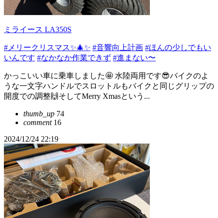
ミライース LA350S
#メリークリスマス✨🎄✨
#音響向上計画
#ほんの少しでもい
いんです
#なかなか作業できず
#進まない〜
かっこいい車に乗車しました🤩 水陸両用です😎バイクのよ
うな一文字ハンドルでスロットルもバイクと同じグリップの
開度での調整🙌そしてMerry Xmasという...
thumb_up
74
comment
16
2024/12/24 22:19