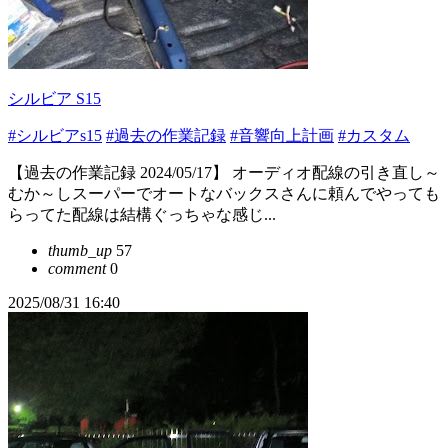
シルビア S15
#シルビアs15
#過去の作業記録
#音響向上計画
#カスタム
【過去の作業記録 2024/05/17】 オーディオ配線の引き直し～
むか～しスーパーでオートなバックスさんに頼んでやっても
らってた配線は結構ぐっちゃな感じ...
thumb_up
57
comment
0
2025/08/31 16:40