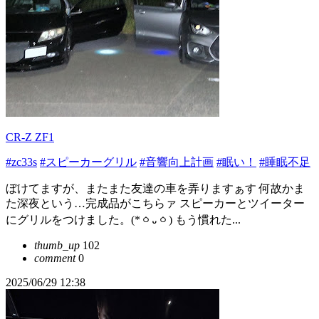
CR-Z ZF1
#zc33s
#スピーカーグリル
#音響向上計画
#眠い！
#睡眠不足
ぼけてますが、またまた友達の車を弄りますぁす 何故かま
た深夜という…完成品がこちらァ スピーカーとツイーター
にグリルをつけました。(*ㆁ᎑ㆁ) もう慣れた...
thumb_up
102
comment
0
2025/06/29 12:38