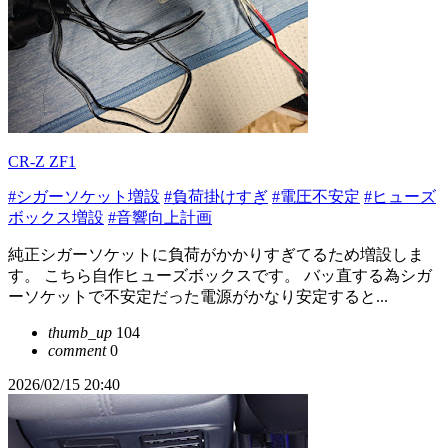
CR-Z ZF1
#シガーソケット増設
#負荷掛けすぎ
#電圧不安定
#ヒューズ
ボックス増設
#音響向上計画
純正シガーソケットに負荷がかかりすぎてるため増設しま
す。 こちら自作ヒューズボックスです。 バッ直する為シガ
ーソケットで不安定だった電源がかなり安定すると...
thumb_up
104
comment
0
2026/02/15 20:40