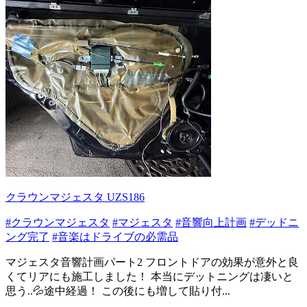
クラウンマジェスタ UZS186
#クラウンマジェスタ
#マジェスタ
#音響向上計画
#デッドニ
ング完了
#音楽はドライブの必需品
マジェスタ音響計画パート2 フロントドアの効果が意外と良
くてリアにも施工しました！ 本当にデットニングは凄いと
思う..💦途中経過！ この後にも増して貼り付...