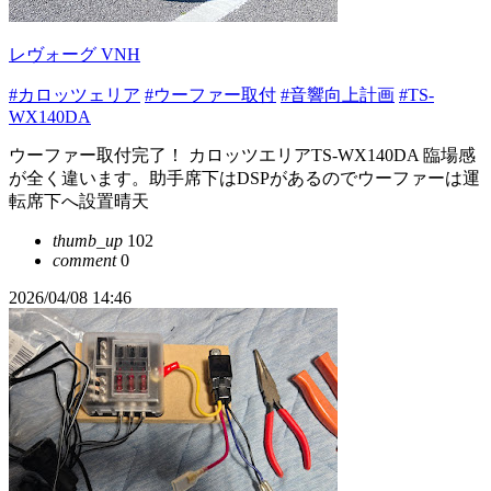
レヴォーグ VNH
#カロッツェリア
#ウーファー取付
#音響向上計画
#TS-
WX140DA
ウーファー取付完了！ カロッツエリアTS-WX140DA 臨場感
が全く違います。助手席下はDSPがあるのでウーファーは運
転席下へ設置晴天
thumb_up
102
comment
0
2026/04/08 14:46