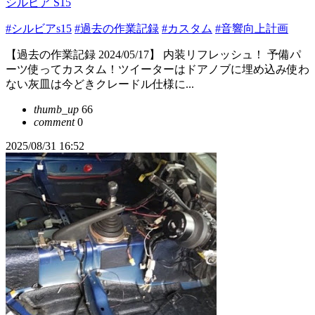
シルビア S15
#シルビアs15
#過去の作業記録
#カスタム
#音響向上計画
【過去の作業記録 2024/05/17】 内装リフレッシュ！ 予備パ
ーツ使ってカスタム！ツイーターはドアノブに埋め込み使わ
ない灰皿は今どきクレードル仕様に...
thumb_up
66
comment
0
2025/08/31 16:52