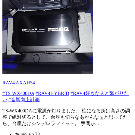
RAV4 AXAH54
#TS-WX400DA
#RAV4HYBRID
#RAV4好きな人と繋がりた
い
#音響向上計画
TS-WX400DAに電源が灯りました。 柱になる所は高さの調
整で絶対切るとして、台座も切らなあかんなぁと思ってた
ら、台座だけシンデレラフィット。 手間が...
thumb_up
78