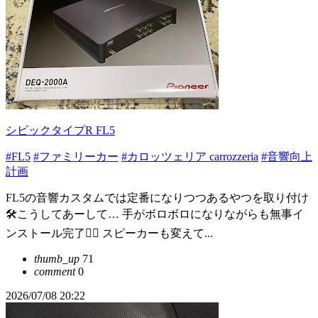
シビックタイプR FL5
#FL5
#ファミリーカー
#カロッツェリア carrozzeria
#音響向上
計画
FL5の音響カスタムでは定番になりつつあるやつを取り付け
🛠️こうしてあーして… 手がボロボロになりながらも無事イ
ンストール完了🙆‍♂️ スピーカーも変えて...
thumb_up
71
comment
0
2026/07/08 20:22