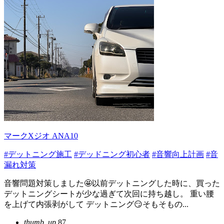
マークXジオ ANA10
#デットニング施工
#デッドニング初心者
#音響向上計画
#音
漏れ対策
音響問題対策しました🤩以前デットニングした時に、買った
デットニングシートが少な過ぎて次回に持ち越し。 重い腰
を上げて内張剥がして デットニング😏そもそもの...
thumb_up
87