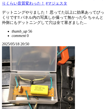
りくらい音質変わった！
#マジェスタ
デットニングやりました！ 思ってた以上に効果あってびっ
くりです‼️ パネル内の写真しか撮って無かった💦 ちゃんと
外側にもデットニングして穴は全て塞ぎました...
thumb_up
56
comment
0
2025/05/18 20:50