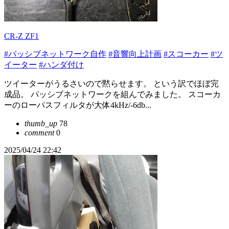
CR-Z ZF1
#パッシブネットワーク自作
#音響向上計画
#スコーカー
#ツ
イーター
#ハンダ付け
ツイーターがうるさいので黙らせます。 という訳でほぼ完
成品。 パッシブネットワークを組んでみました。 スコーカ
ーのローパスフィルタが大体4kHz/-6db...
thumb_up
78
comment
0
2025/04/24 22:42