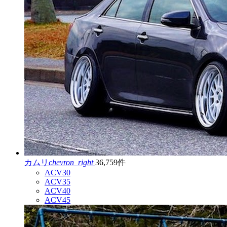
カムリ
chevron_right
36,759件
ACV30
ACV35
ACV40
ACV45