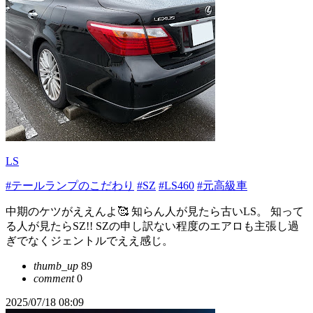
LS
#テールランプのこだわり
#SZ
#LS460
#元高級車
中期のケツがええんよ🥰 知らん人が見たら古いLS。 知って
る人が見たらSZ!! SZの申し訳ない程度のエアロも主張し過
ぎでなくジェントルでええ感じ。
thumb_up
89
comment
0
2025/07/18 08:09