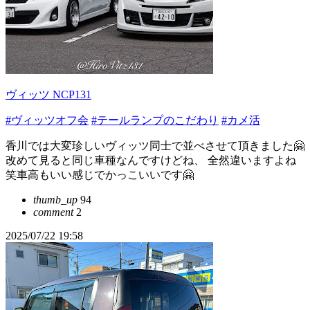
ヴィッツ NCP131
#ヴィッツオフ会
#テールランプのこだわり
#カメ活
香川では大変珍しいヴィッツ同士で並べさせて頂きました🤗
改めて見ると同じ車種なんですけどね、 全然違いますよね
笑車高もいい感じでかっこいいです🤗
thumb_up
94
comment
2
2025/07/22 19:58