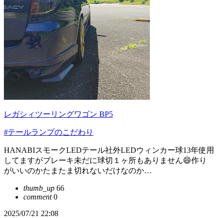
レガシィツーリングワゴン BP5
#テールランプのこだわり
HANABIスモークLEDテール社外LEDウィンカー球13年使用
してますがブレーキ未だに球切１ヶ所もありません😄作り
がいいのかたまたま切れないだけなのか…
thumb_up
66
comment
0
2025/07/21 22:08