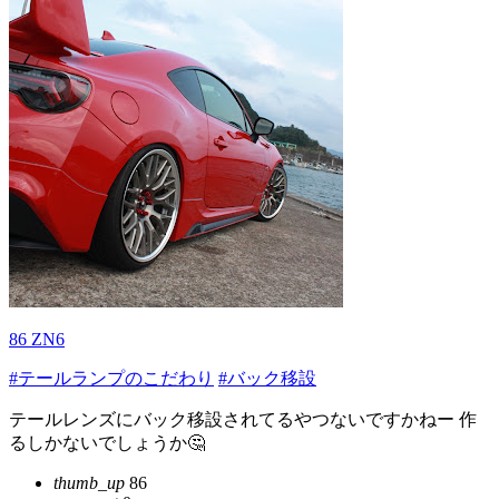
86 ZN6
#テールランプのこだわり
#バック移設
テールレンズにバック移設されてるやつないですかねー 作
るしかないでしょうか🤔
thumb_up
86