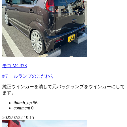
モコ MG33S
#テールランプのこだわり
純正ウインカーを潰して元バックランプをウインカーにして
ます。
thumb_up
56
comment
0
2025/07/22 19:15