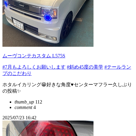
ムーヴコンテカスタム L575S
#7月もよろしくお願いします
#斜め45度の美学
#テールラン
プのこだわり
ホタルイカリング😁好きな角度♥️センターマフラー久しぶり
の投稿✨
thumb_up
112
comment
4
2025/07/23 16:42