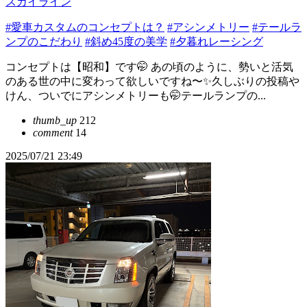
スカイライン
#愛車カスタムのコンセプトは？
#アシンメトリー
#テールラ
ンプのこだわり
#斜め45度の美学
#夕暮れレーシング
コンセプトは【昭和】です🤭 あの頃のように、勢いと活気
のある世の中に変わって欲しいですね〜✨久しぶりの投稿や
けん、ついでにアシンメトリーも🤭テールランプの...
thumb_up
212
comment
14
2025/07/21 23:49