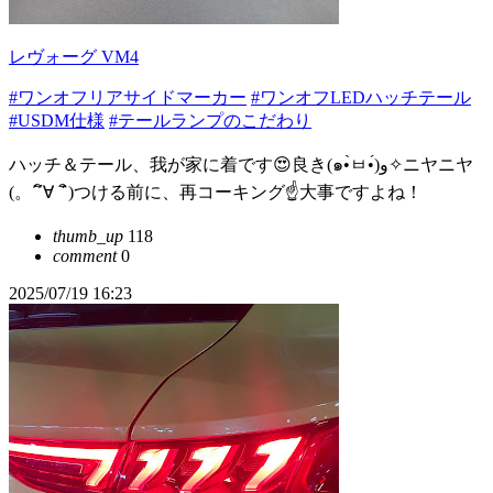
レヴォーグ VM4
#ワンオフリアサイドマーカー
#ワンオフLEDハッチテール
#USDM仕様
#テールランプのこだわり
ハッチ＆テール、我が家に着です😍良き(๑•̀ㅂ•́)و✧ニヤニヤ
(。´´ิ∀ ´ิ)つける前に、再コーキング☝️大事ですよね！
thumb_up
118
comment
0
2025/07/19 16:23