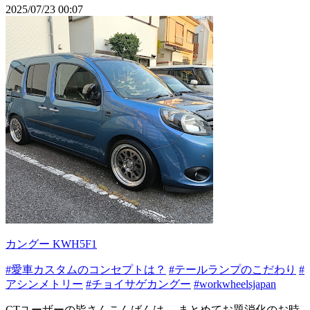
2025/07/23 00:07
カングー KWH5F1
#愛車カスタムのコンセプトは？
#テールランプのこだわり
#
アシンメトリー
#チョイサゲカングー
#workwheelsjapan
CTユーザーの皆さんこんばんは。 まとめてお題消化のお時