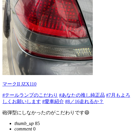
マークII JZX110
#テールランプのこだわり
#あなたの推し純正品
#7月もよろ
しくお願いします
#愛車紹介
#8／16走れるか？
砲弾型にしなかったのがこだわりです😄
thumb_up
85
comment
0