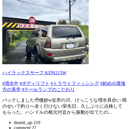
ハイラックスサーフ KDN215W
#増水中
#ボディリフト
#トラウトフィッシング
#斜め45度後
方の美学
#テールランプのこだわり
バックしました🥹微妙w近所の川、けっこうな増水具合い 雨
のせいで釣りへ全く行けない😵先日、久しぶりに点検して
もらった。ハンドルの根元付近から振動が出てたの...
thumb_up
219
comment
22