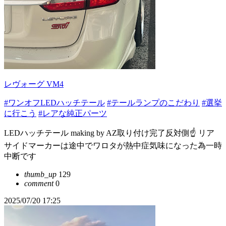
レヴォーグ VM4
#ワンオフLEDハッチテール
#テールランプのこだわり
#選挙
に行こう
#レアな純正パーツ
LEDハッチテール making by AZ取り付け完了反対側☝️ リア
サイドマーカーは途中でワロタが熱中症気味になった為一時
中断です
thumb_up
129
comment
0
2025/07/20 17:25