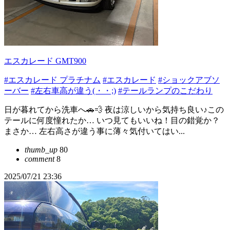
エスカレード GMT900
#エスカレード プラチナム
#エスカレード
#ショックアブソ
ーバー
#左右車高が違う(・・;)
#テールランプのこだわり
日が暮れてから洗車へ🚗💨 夜は涼しいから気持ち良い♪この
テールに何度憧れたか… いつ見てもいいね！目の錯覚か？
まさか… 左右高さが違う事に薄々気付いてはい...
thumb_up
80
comment
8
2025/07/21 23:36