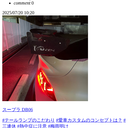
comment
0
2025/07/20 10:20
スープラ DB06
#テールランプのこだわり
#愛車カスタムのコンセプトは？
#
三連休
#熱中症に注意
#梅雨明け