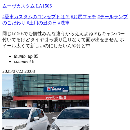
ムーヴカスタム LA150S
#愛車カスタムのコンセプトは？
#お尻フェチ
#テールランプ
のこだわり
#土用の丑の日
#洗車
同じla150sでも個性みんな違うからええよね Fもキャンバー
付いてるけどタイヤ引っ張り足りなくて面が出せません ホ
イール太くて新しいのにしたいんやけど中...
thumb_up
85
comment
6
2025/07/22 20:08