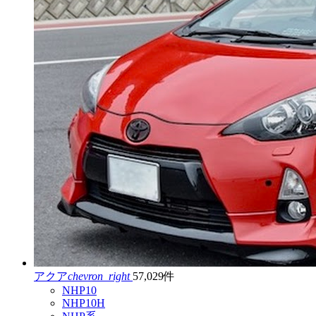
アクア
chevron_right
57,029件
NHP10
NHP10H