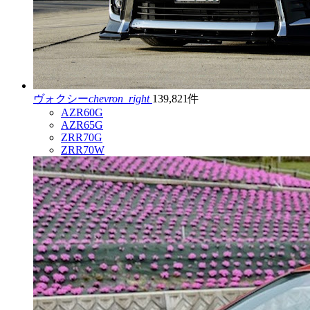
ヴォクシー
chevron_right
139,821件
AZR60G
AZR65G
ZRR70G
ZRR70W