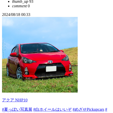
thumb_up
93
comment
0
2024/08/18 00:33
アクア NHP10
#夏っぽい写真展
#白ホイールはいいぞ
#めざせPickupcars
#