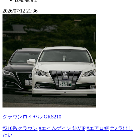
comment
2
2026/07/12 21:36
クラウンロイヤル GRS210
#210系クラウン
#エイムゲイン 純VIP
#エアロ短
#ツラ出し
たい