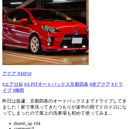
アクア NHP10
#エアロ短
#A PITオートバックス京都四条
#赤アクア
#ドラ
イブ
#梅雨
昨日は急遽、京都四条のオートバックスまでドライブしてき
ました！家で車洗ってきたつもりが途中の雨でドロドロにな
ってしまったので屋上の洗車場も初めて使ってみま...
thumb_up
104
comment
0