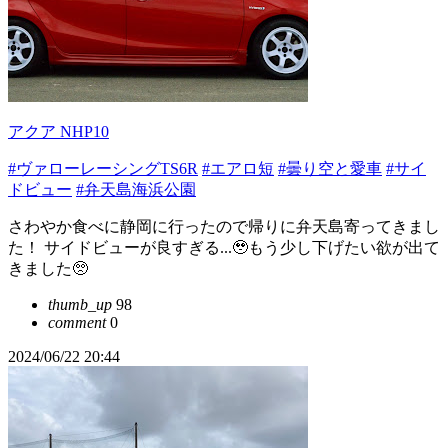
アクア NHP10
#ヴァローレーシングTS6R
#エアロ短
#曇り空と愛車
#サイ
ドビュー
#弁天島海浜公園
さわやか食べに静岡に行ったので帰りに弁天島寄ってきまし
た！ サイドビューが良すぎる...🥹もう少し下げたい欲が出て
きました🥺
thumb_up
98
comment
0
2024/06/22 20:44