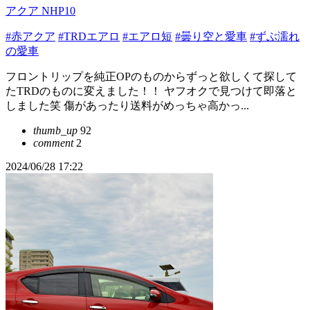
アクア NHP10
#赤アクア
#TRDエアロ
#エアロ短
#曇り空と愛車
#ずぶ濡れ
の愛車
フロントリップを純正OPのものからずっと欲しくて探して
たTRDのものに変えました！！ ヤフオクで見つけて即落と
しました笑 傷があったり送料がめっちゃ高かっ...
thumb_up
92
comment
2
2024/06/28 17:22