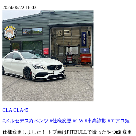
2024/06/22 16:03
CLA CLA45
#メルセデス終ベンツ
#仕様変更
#GW
#車高詐欺
#エアロ短
仕様変更しました！ トプ画はPITBULLで撮ったやつ📸 変更