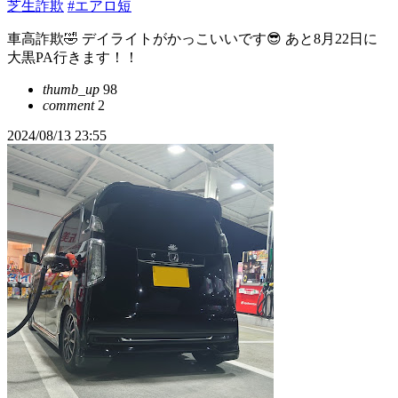
芝生詐欺
#エアロ短
車高詐欺🤣 デイライトがかっこいいです😎 あと8月22日に
大黒PA行きます！！
thumb_up
98
comment
2
2024/08/13 23:55