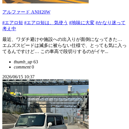
アルファード ANH20W
#エアロ短
#エアロ短は、気使う
#地味に大変
#かなり迷って
考え中
最近、ワダチ避けや施設への出入りが面倒になってきた…
エムズスピードは滅多に被らない仕様で、とっても気に入っ
てるんですけど… この車高で段切りするのがイヤ...
thumb_up
63
comment
0
2026/06/15 10:37