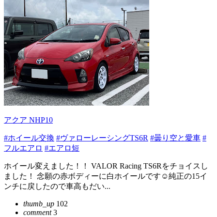
アクア NHP10
#ホイール交換
#ヴァローレーシングTS6R
#曇り空と愛車
#
フルエアロ
#エアロ短
ホイール変えました！！ VALOR Racing TS6Rをチョイスし
ました！ 念願の赤ボディーに白ホイールです☺️純正の15イ
ンチに戻したので車高もだい...
thumb_up
102
comment
3