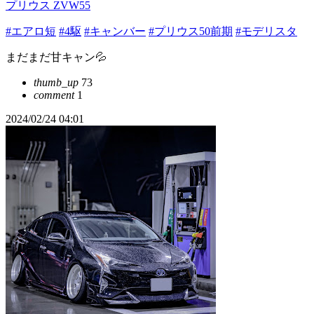
プリウス ZVW55
#エアロ短
#4駆
#キャンバー
#プリウス50前期
#モデリスタ
まだまだ甘キャン💦
thumb_up
73
comment
1
2024/02/24 04:01