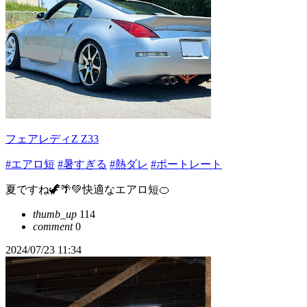
フェアレディZ Z33
#エアロ短
#暑すぎる
#熱ダレ
#ポートレート
夏ですね🦖🌴💚快適なエアロ短🍊
thumb_up
114
comment
0
2024/07/23 11:34