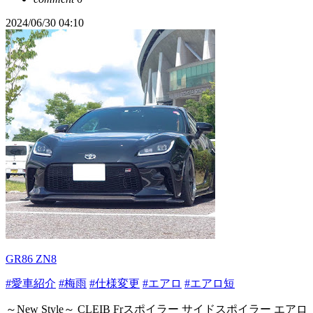
2024/06/30 04:10
GR86 ZN8
#愛車紹介
#梅雨
#仕様変更
#エアロ
#エアロ短
～New Style～ CLEIB Frスポイラー サイドスポイラー エアロ