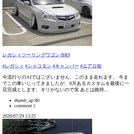
レガシィツーリングワゴン BR9
#レガシィ
#シャコタン
#キャンバー
#エアロ短
今流行りのAIではございません。このまま走れます。 今ま
でこの車いじってきましたが、8月あるカスタムを最後に一
旦完成とします。キリがないので笑 あとは維持...
thumb_up
80
comment
1
2026/07/29 13:25