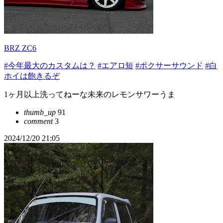
BRZ ZC6
#今年最大のカスタムは？
#エアロ短
#ボクサーサウンド
#白
ホイは飽きるぞ
1ヶ月以上洗ってねーな未来のレモンサワーうま
thumb_up
91
comment
3
2024/12/20 21:05