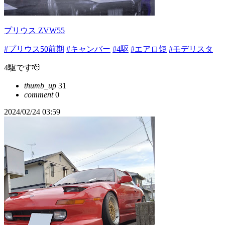
プリウス ZVW55
#プリウス50前期
#キャンバー
#4駆
#エアロ短
#モデリスタ
4駆です🫡
thumb_up
31
comment
0
2024/02/24 03:59