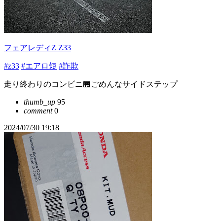
フェアレディZ Z33
#z33
#エアロ短
#詐欺
走り終わりのコンビニ🏪ごめんなサイドステップ
thumb_up
95
comment
0
2024/07/30 19:18