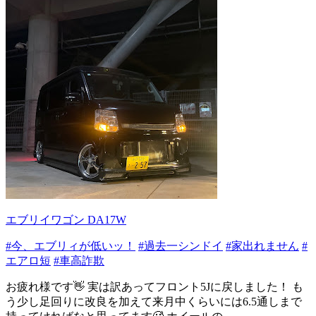
エブリイワゴン DA17W
#今、エブリィが低いッ！
#過去一シンドイ
#家出れません
#
エアロ短
#車高詐欺
お疲れ様です👋 実は訳あってフロント5Jに戻しました！ も
う少し足回りに改良を加えて来月中くらいには6.5通しまで