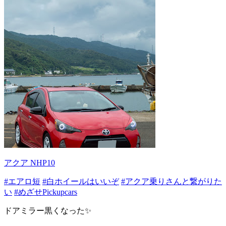
アクア NHP10
#エアロ短
#白ホイールはいいぞ
#アクア乗りさんと繋がりた
い
#めざせPickupcars
ドアミラー黒くなった✨️