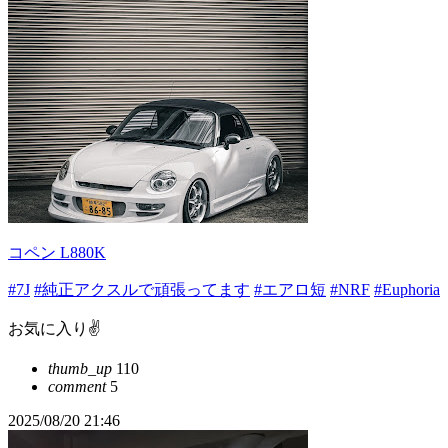
コペン L880K
#7J
#純正アクスルで頑張ってます
#エアロ短
#NRF
#Euphoria
お気に入り✌️
thumb_up
110
comment
5
2025/08/20 21:46