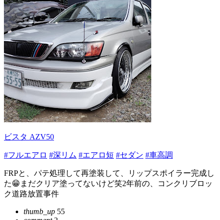
ビスタ AZV50
#フルエアロ
#深リム
#エアロ短
#セダン
#車高調
FRPと、パテ処理して再塗装して、リップスポイラー完成し
た😁まだクリア塗ってないけど笑2年前の、コンクリブロッ
ク道路放置事件
thumb_up
55