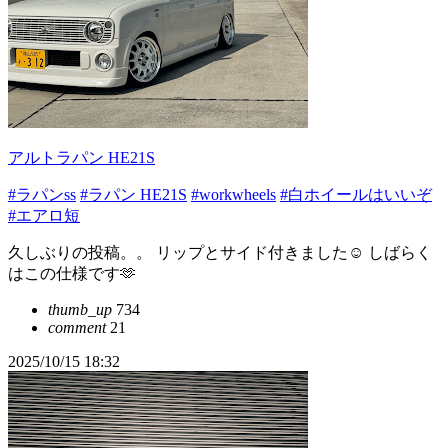
アルトラパン HE21S
#ラパンss
#ラパン HE21S
#workwheels
#白ホイールはいいぞ
#エアロ短
久しぶりの投稿。。 リップとサイド付きました☺️ しばらく
はこの仕様です🫶
thumb_up
734
comment
21
2025/10/15 18:32