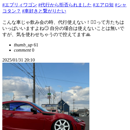
#エブリィワゴン
#代行から拒否られました
#エアロ短
#シャ
コタン？
#車好きと繋がりたい
こんな車じゃ飲み会の時、代行使えない！🤦‍♂️って方たちは
いっぱいいますよね🙄 自分の場合は使えないことは無いで
すが、気を使わせちゃうので控えてます🙏
thumb_up
61
comment
0
2025/01/31 20:10