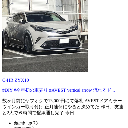
C-HR ZYX10
#DIY
#今年初の車弄り
#AVEST vertical arrow 流れるド...
数ヶ月前にヤフオクで13,000円にて落札 AVESTドアミラー
ウインカー取り付け 正月連休にやると決めてた 昨日、友達
と2人で６時間で配線通し完了 今日...
thumb_up
73