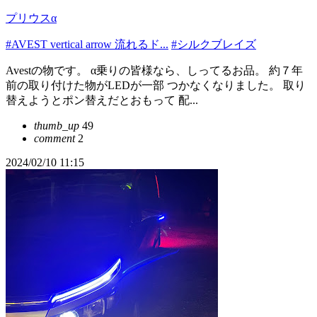
プリウスα
#AVEST vertical arrow 流れるド...
#シルクブレイズ
Avestの物です。 α乗りの皆様なら、しってるお品。 約７年
前の取り付けた物がLEDが一部 つかなくなりました。 取り
替えようとポン替えだとおもって 配...
thumb_up
49
comment
2
2024/02/10 11:15