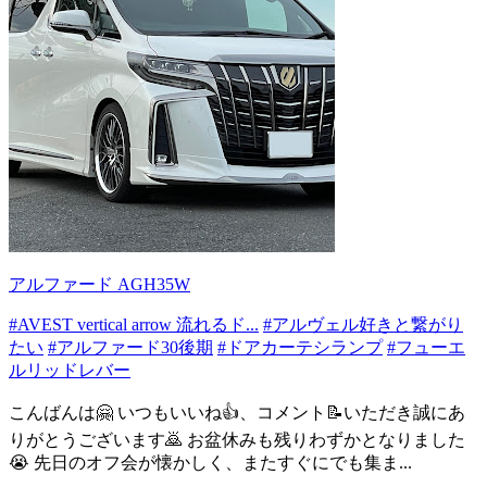
アルファード AGH35W
#AVEST vertical arrow 流れるド...
#アルヴェル好きと繋がり
たい
#アルファード30後期
#ドアカーテシランプ
#フューエ
ルリッドレバー
こんばんは🤗 いつもいいね👍、コメント📝いただき誠にあ
りがとうございます🙇 お盆休みも残りわずかとなりました
😭 先日のオフ会が懐かしく、またすぐにでも集ま...