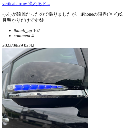
vertical arrow 流れるド...
- ̗̀🌙 ̖́-が綺麗だったので撮りましたが、iPhoneの限界(´× ×`)💦
月明かりだけです🥲
thumb_up
167
comment
4
2023/09/29 02:42