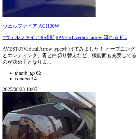
ヴェルファイア AGH30W
#ヴェルファイア30後期
#AVEST vertical arrow 流れるド...
AVESTのVeritcal Arrow typeα付けてみました！ オープニング
とエンディング、青と白切り替えなど、機能面も充実してる
のが決め手となりま...
thumb_up
62
comment
4
2025/08/23 10:05