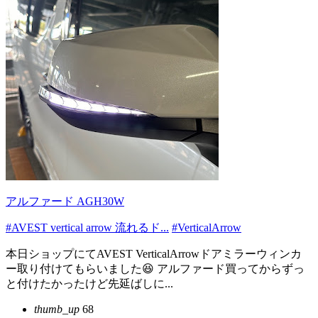
アルファード AGH30W
#AVEST vertical arrow 流れるド...
#VerticalArrow
本日ショップにてAVEST VerticalArrowドアミラーウィンカ
ー取り付けてもらいました😆 アルファード買ってからずっ
と付けたかったけど先延ばしに...
thumb_up
68