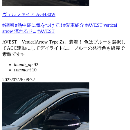
ヴェルファイア AGH30W
#福岡
#熱中症に気をつけて!!
#愛車紹介
#AVEST vertical
arrow 流れるド...
#AVEST
AVEST「VerticalArrow Type Zs」装着！ 色はブルーを選択し
てACC連動にしてデイライトに。 ブルーの発行色も綺麗で
素敵です✨
thumb_up
92
comment
10
2023/07/26 08:32