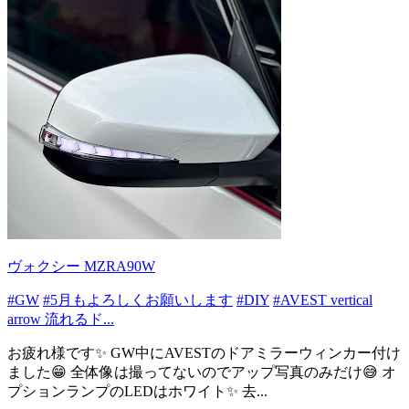
ヴォクシー MZRA90W
#GW
#5月もよろしくお願いします
#DIY
#AVEST vertical
arrow 流れるド...
お疲れ様です✨ GW中にAVESTのドアミラーウィンカー付け
ました😁 全体像は撮ってないのでアップ写真のみだけ😅 オ
プションランプのLEDはホワイト✨ 去...