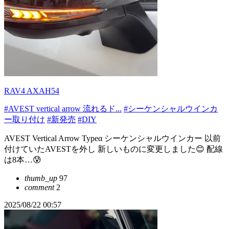
RAV4 AXAH54
#AVEST vertical arrow 流れるド...
#シーケンシャルウインカ
ー取り付け
#新発売
#DIY
AVEST Vertical Arrow Typeα シーケンシャルウインカー 以前
付けていたAVESTを外し 新しいものに変更しました😊 配線
は8本…😰
thumb_up
97
comment
2
2025/08/22 00:57