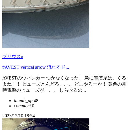
プリウスα
#AVEST vertical arrow 流れるド...
AVESTのウィンカー つかなくなった！ 急に電装系は、くる
よね！！ ヒューズとんどる、、、 どこやろーか！ 黄色の常
時電源のヒューズが、、、 しらべるの...
thumb_up
48
comment
0
2023/12/10 18:54