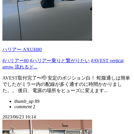
ハリアー AXUH80
#ハリアー80
#ハリアー乗りと繋がりたい
#AVEST vertical
arrow 流れるド...
AVEST取付完了〜🫡 安定のポジション白！ 蛇腹通しは簡単
でしたがミラー内の配線が多く通すのに時間かかりまし
た。。 後日、電源の場所をヒューズに変えます...
thumb_up
89
comment
2
2023/06/23 16:14