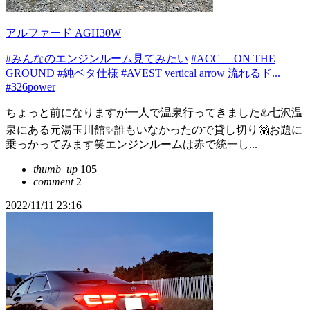
アルファード AGH30W
#みんなのエンジンルーム見てみたい
#ACC ON THE
GROUND
#純ベタ仕様
#AVEST vertical arrow 流れるド...
#326power
ちょっと前になりますが一人で温泉行ってきました♨️七沢温
泉にある元湯玉川館✨誰もいなかったので貸し切り🤗お題に
乗っかってみます笑エンジンルームは赤で統一し...
thumb_up
105
comment
2
2022/11/11 23:16