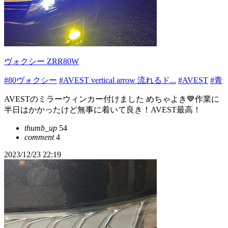
ヴォクシー ZRR80W
#80ヴォクシー
#AVEST vertical arrow 流れるド...
#AVEST
#青
AVESTのミラーウィンカー付けました めちゃよき💙作業に
半日はかかったけど無事に着いて良き！AVEST最高！
thumb_up
54
comment
4
2023/12/23 22:19