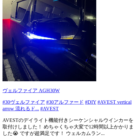
ヴェルファイア AGH30W
#30ヴェルファイア
#30アルファード
#DIY
#AVEST vertical
arrow 流れるド...
#AVEST
AVESTのデイライト機能付きシーケンシャルウインカーを
取付けしました！ めちゃくちゃ大変で12時間以上かかりま
した😭 ですが超満足です！ ウェルカムラン...