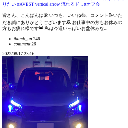
りたい
#AVEST vertical arrow 流れるド...
#オフ会
皆さん、こんばんは🤗 いつも、いいね👍、コメント📝いた
だき誠にありがとうございます🙇 お仕事中の方もお休みの
方もお疲れ様です🌟 私は今週いっぱいお盆休みな...
thumb_up
246
comment
26
2022/08/17 23:16