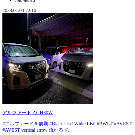
comment
2
2023/01/03 22:10
アルファード AGH30W
#アルファード30前期
#Black List! White List!
#BWLT
#AVEST
#AVEST vertical arrow 流れるド...