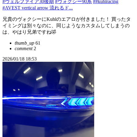
#ヴェルファイア30後期
#ヴォクシー90系
##kuhlracing
#AVEST vertical arrow 流れるド...
兄貴のヴォクシーにKuhlのエアロが付きました！ 買ったタ
イミングは別々なのに、同じようなカスタムしてしまうの
は、やはり兄弟ですね🤣
thumb_up
61
comment
2
2026/01/18 18:53