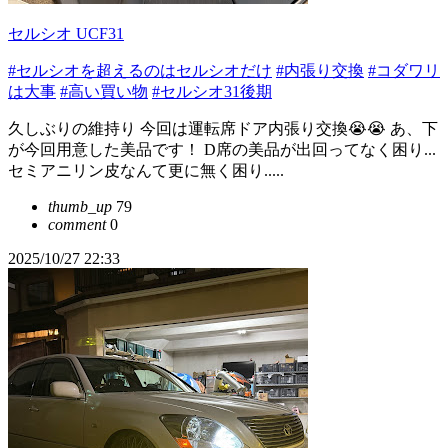
セルシオ UCF31
#セルシオを超えるのはセルシオだけ
#内張り交換
#コダワリ
は大事
#高い買い物
#セルシオ31後期
久しぶりの維持り 今回は運転席ドア内張り交換😭😭 あ、下
が今回用意した美品です！ D席の美品が出回ってなく困り...
セミアニリン皮なんて更に無く困り.....
thumb_up
79
comment
0
2025/10/27 22:33