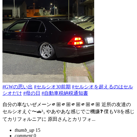
#GWの思い出
#セルシオ30前期
#セルシオを超えるのはセル
シオだけ
#母の日
#自動車税納税通知書
自分の車ないぜメーン🫵🏼🫵🏼🫵🏼🫵🏼🫵🏼 近所の友達の
セルシオえぐ〜🚗³₃ やあやあな感じでご機嫌❓ 僕もV8を感じ
てカリフォルニアに 原田さんとカリフォ...
thumb_up
15
comment
0