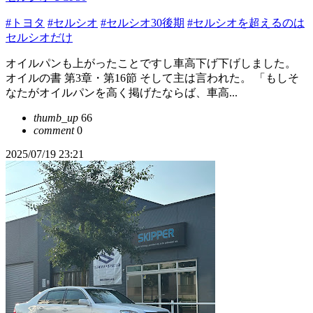
#トヨタ
#セルシオ
#セルシオ30後期
#セルシオを超えるのは
セルシオだけ
オイルパンも上がったことですし車高下げ下げしました。
オイルの書 第3章・第16節 そして主は言われた。 「もしそ
なたがオイルパンを高く掲げたならば、車高...
thumb_up
66
comment
0
2025/07/19 23:21