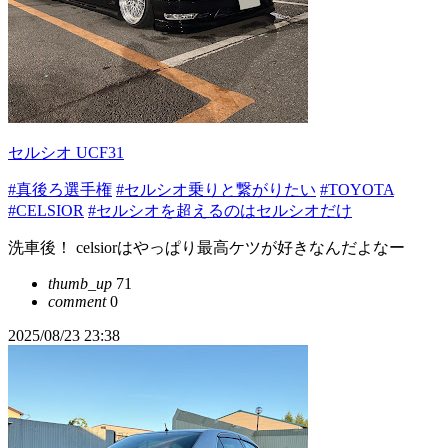
セルシオ UCF31
#真後ろ選手権
#セルシオ乗りと繋がりたい
#TOYOTA
#CELSIOR
#セルシオを超えるのはセルシオだけ
洗車後！ celsiorはやっぱり最高ケツが好きなんだよなー
thumb_up
71
comment
0
2025/08/23 23:38