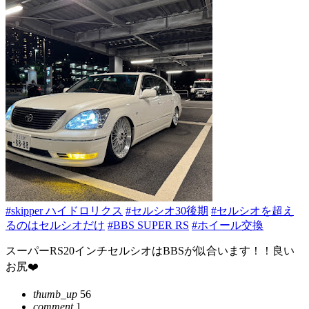
#skipper ハイドロリクス
#セルシオ30後期
#セルシオを超え
るのはセルシオだけ
#BBS SUPER RS
#ホイール交換
スーパーRS20インチセルシオはBBSが似合います！！良い
お尻❤️
thumb_up
56
comment
1