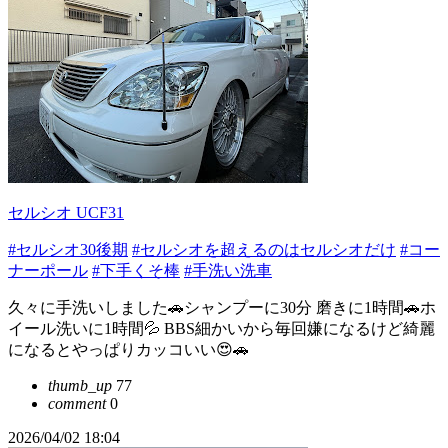
セルシオ UCF31
#セルシオ30後期
#セルシオを超えるのはセルシオだけ
#コー
ナーポール
#下手くそ棒
#手洗い洗車
久々に手洗いしました🚗シャンプーに30分 磨きに1時間🚗ホ
イール洗いに1時間💦 BBS細かいから毎回嫌になるけど綺麗
になるとやっぱりカッコいい😍🚗
thumb_up
77
comment
0
2026/04/02 18:04