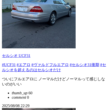
セルシオ UCF31
#UCF31
#エアロ
#ヴァルドフルエアロ
#セルシオ31後期
#セ
ルシオを超えるのはセルシオだけ
ついにフルエアロに ノーマルだけどノーマルって感じしな
いのがいい
thumb_up
60
comment
0
2025/08/08 22:29