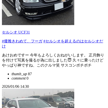
セルシオ UCF31
#優雅きわめて、フーガ
#セルシオを超えるのはセルシオだ
け
あけおめですー 今年もよろしくおねがいします。 正月飾り
を付けて写真を撮るが為に出しました😇 久々に乗ったけど
やっぱり神ですね、このクルマ笑 サスコンポチポチ
thumb_up
87
comment
0
2026/01/06 14:30