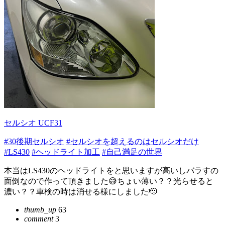
セルシオ UCF31
#30後期セルシオ
#セルシオを超えるのはセルシオだけ
#LS430
#ヘッドライト加工
#自己満足の世界
本当はLS430のヘッドライトをと思いますが高いしバラすの
面倒なので作って頂きました😅ちょい薄い？？光らせると
濃い？？車検の時は消せる様にしました🫡
thumb_up
63
comment
3