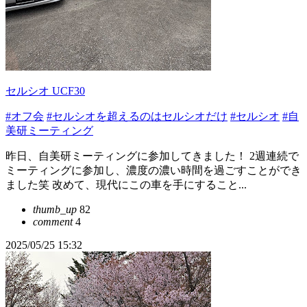
セルシオ UCF30
#オフ会
#セルシオを超えるのはセルシオだけ
#セルシオ
#自
美研ミーティング
昨日、自美研ミーティングに参加してきました！ 2週連続で
ミーティングに参加し、濃度の濃い時間を過ごすことができ
ました笑 改めて、現代にこの車を手にすること...
thumb_up
82
comment
4
2025/05/25 15:32