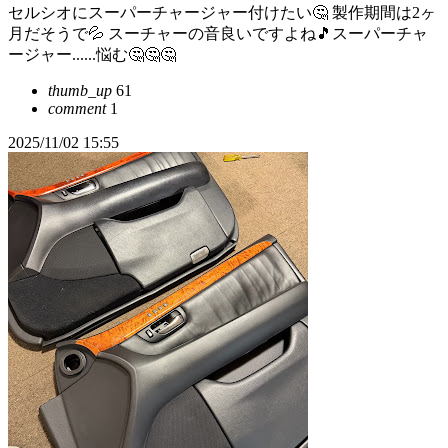
セルシオにスーパーチャージャー付けたい🤔 製作期間は2ヶ
月だそうで💦 スーチャーの音良いですよね🎵スーパーチャ
ージャー......悩む🤔🤔🤔
thumb_up
61
comment
1
2025/11/02 15:55