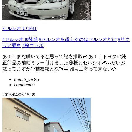
セルシオ UCF31
#セルシオ30後期
#セルシオを超えるのはセルシオだけ
#サク
ラと愛車
#桜コラボ
あ！！まだ咲いてると思って記念撮影🌸 あ！！トヨタの純
正部品の補助ミラー付けました😅桜とセルシオ🌸🚗だいぶ
散ってますが💦桔梗紋と桜🌸🚗 誰も近寄って来ない💦
thumb_up
85
comment
0
2026/04/06 15:39