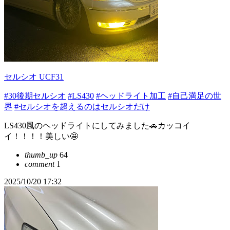
セルシオ UCF31
#30後期セルシオ
#LS430
#ヘッドライト加工
#自己満足の世
界
#セルシオを超えるのはセルシオだけ
LS430風のヘッドライトにしてみました🚗カッコイ
イ！！！！美しい🤩
thumb_up
64
comment
1
2025/10/20 17:32