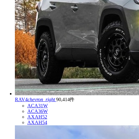
RAV4
chevron_right
90,414件
ACA31W
ACA36W
AXAH52
AXAH54