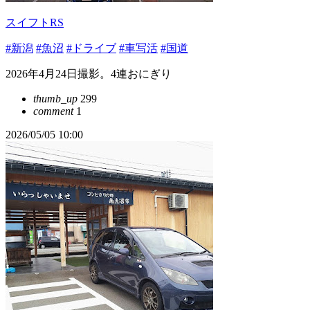
スイフトRS
#新潟
#魚沼
#ドライブ
#車写活
#国道
2026年4月24日撮影。4連おにぎり
thumb_up
299
comment
1
2026/05/05 10:00