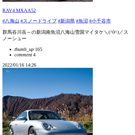
RAV4 MXAA52
#八海山
#スノードライブ
#新潟県
#魚沼
#小千谷市
群馬谷川岳～の新潟南魚沼八海山雪国マイタケ＼(^0^)／ス
ノーシュー
thumb_up
165
comment
4
2022/01/16 14:26