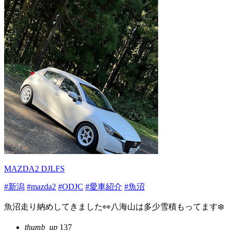
MAZDA2 DJLFS
#新潟
#mazda2
#ODJC
#愛車紹介
#魚沼
魚沼走り納めしてきました👀八海山は多少雪積もってます❄️
thumb_up
137