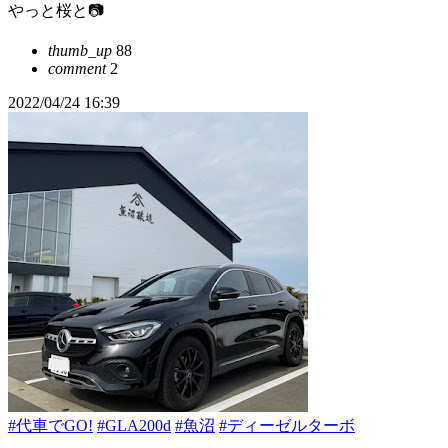
やっと桜と📷
thumb_up
88
comment
2
2022/04/24 16:39
#代車でGO!
#GLA200d
#魚沼
#ディーゼルターボ