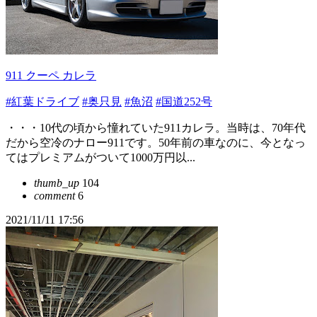
911 クーペ カレラ
#紅葉ドライブ
#奥只見
#魚沼
#国道252号
・・・10代の頃から憧れていた911カレラ。当時は、70年代
だから空冷のナロー911です。50年前の車なのに、今となっ
てはプレミアムがついて1000万円以...
thumb_up
104
comment
6
2021/11/11 17:56