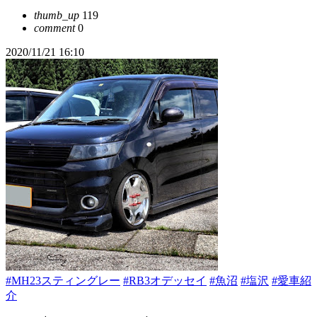
thumb_up
119
comment
0
2020/11/21 16:10
#MH23スティングレー
#RB3オデッセイ
#魚沼
#塩沢
#愛車紹
介