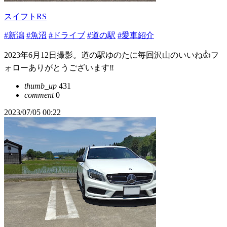
スイフトRS
#新潟
#魚沼
#ドライブ
#道の駅
#愛車紹介
2023年6月12日撮影。道の駅ゆのたに毎回沢山のいいね👍フ
ォローありがとうございます‼️
thumb_up
431
comment
0
2023/07/05 00:22