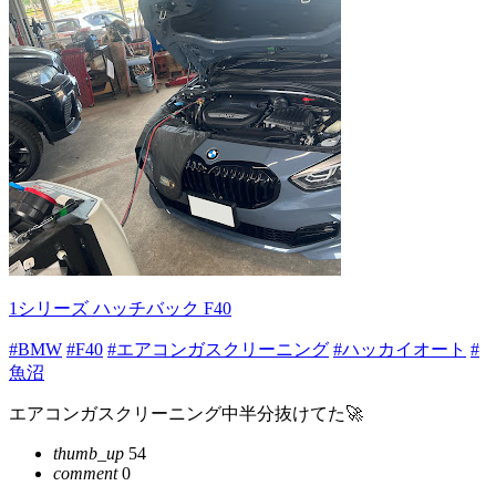
1シリーズ ハッチバック F40
#BMW
#F40
#エアコンガスクリーニング
#ハッカイオート
#
魚沼
エアコンガスクリーニング中半分抜けてた🚀
thumb_up
54
comment
0