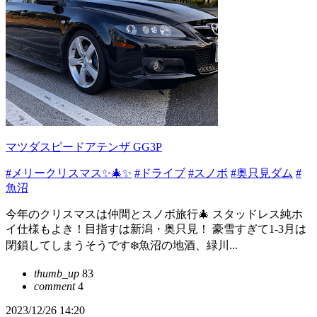
マツダスピードアテンザ GG3P
#メリークリスマス✨🎄✨
#ドライブ
#スノボ
#奥只見ダム
#
魚沼
今年のクリスマスは仲間とスノボ旅行🎄 スタッドレス純ホ
イ仕様もよき！目指すは新潟・奥只見！ 豪雪すぎて1-3月は
閉鎖してしまうそうです❄️魚沼の地酒、緑川...
thumb_up
83
comment
4
2023/12/26 14:20