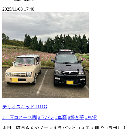
2025/11/08 17:40
テリオスキッド J111G
#上原コスモス園
#ラパン
#車高
#焼き芋
#魚沼
本日、隊長さんのノーマルラパンとコスモス畑でコラボしま