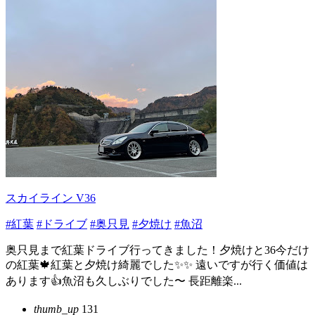
スカイライン V36
#紅葉
#ドライブ
#奥只見
#夕焼け
#魚沼
奥只見まで紅葉ドライブ行ってきました！夕焼けと36今だけ
の紅葉🍁紅葉と夕焼け綺麗でした✨✨ 遠いですが行く価値は
あります👍魚沼も久しぶりでした〜 長距離楽...
thumb_up
131