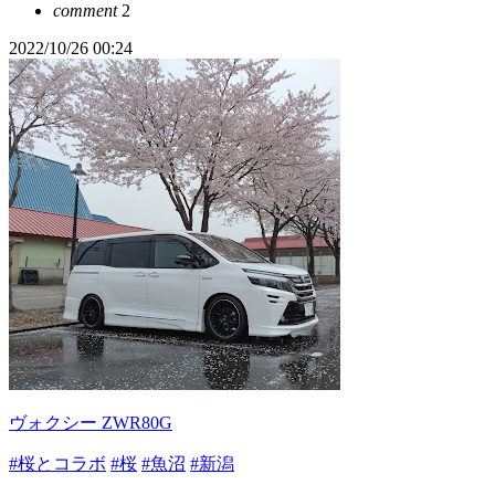
comment
2
2022/10/26 00:24
ヴォクシー ZWR80G
#桜とコラボ
#桜
#魚沼
#新潟