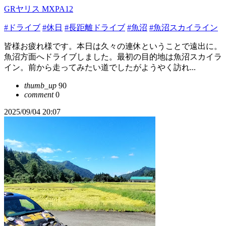
GRヤリス MXPA12
#ドライブ
#休日
#長距離ドライブ
#魚沼
#魚沼スカイライン
皆様お疲れ様です。本日は久々の連休ということで遠出に。
魚沼方面へドライブしました。最初の目的地は魚沼スカイラ
イン。前から走ってみたい道でしたがようやく訪れ...
thumb_up
90
comment
0
2025/09/04 20:07