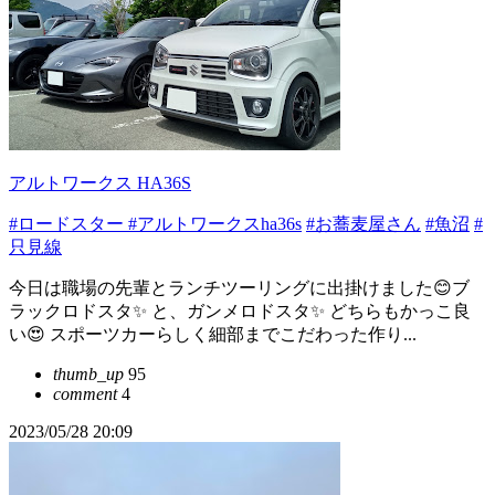
アルトワークス HA36S
#ロードスター
#アルトワークスha36s
#お蕎麦屋さん
#魚沼
#
只見線
今日は職場の先輩とランチツーリングに出掛けました😊ブ
ラックロドスタ✨ と、ガンメロドスタ✨ どちらもかっこ良
い😍 スポーツカーらしく細部までこだわった作り...
thumb_up
95
comment
4
2023/05/28 20:09