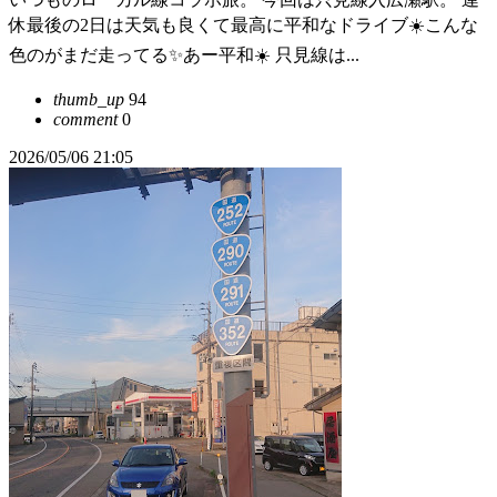
休最後の2日は天気も良くて最高に平和なドライブ☀️こんな
色のがまだ走ってる✨あー平和☀️ 只見線は...
thumb_up
94
comment
0
2026/05/06 21:05