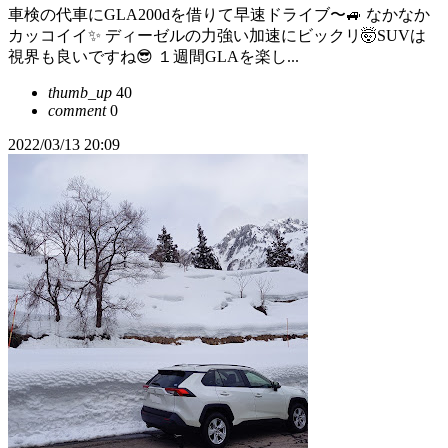
車検の代車にGLA200dを借りて早速ドライブ〜🚙 なかなか
カッコイイ✨ ディーゼルの力強い加速にビックリ🤯SUVは
視界も良いですね😎 １週間GLAを楽し...
thumb_up
40
comment
0
2022/03/13 20:09