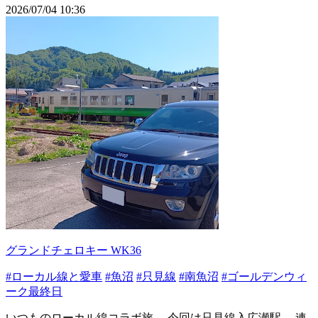
2026/07/04 10:36
グランドチェロキー WK36
#ローカル線と愛車
#魚沼
#只見線
#南魚沼
#ゴールデンウィ
ーク最終日
いつものローカル線コラボ旅。 今回は只見線入広瀬駅。 連