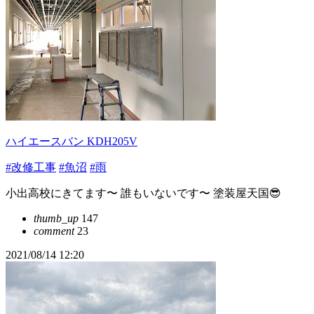
ハイエースバン KDH205V
#改修工事
#魚沼
#雨
小出高校にきてます〜 誰もいないです〜 塗装屋天国😎
thumb_up
147
comment
23
2021/08/14 12:20