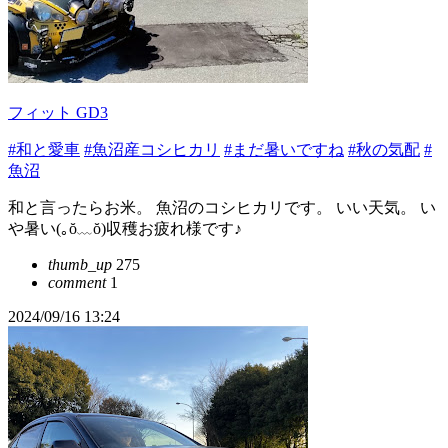
フィット GD3
#和と愛車
#魚沼産コシヒカリ
#まだ暑いですね
#秋の気配
#
魚沼
和と言ったらお米。 魚沼のコシヒカリです。 いい天気。 い
や暑い(⁠｡⁠ŏ⁠﹏⁠ŏ⁠)収穫お疲れ様です♪
thumb_up
275
comment
1
2024/09/16 13:24