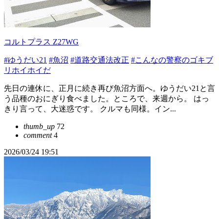
コルトプラス Z27WG
#ゆうだい21
#魚沼
#道路交通法改正
#こんなの警察のゴキブ
リホイホイだ
先日の連休に、正月に続き再び魚沼方面へ。ゆうだい21と言
う品種のおにぎり食べました。ところで、来週から。 はっ
きり言って、大迷惑です。 クルマも同様。イン...
thumb_up
72
comment
4
2026/03/24 19:51