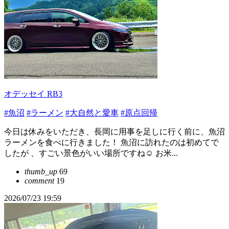
オデッセイ RB3
#魚沼
#ラーメン
#大自然と愛車
#原点回帰
今日は休みをいただき、長岡に用事を足しに行く前に、魚沼
ラーメンを食べに行きました！ 魚沼に訪れたのは初めてで
したが 、すごい景色がいい場所ですね☺️ お米...
thumb_up
69
comment
19
2026/07/23 19:59