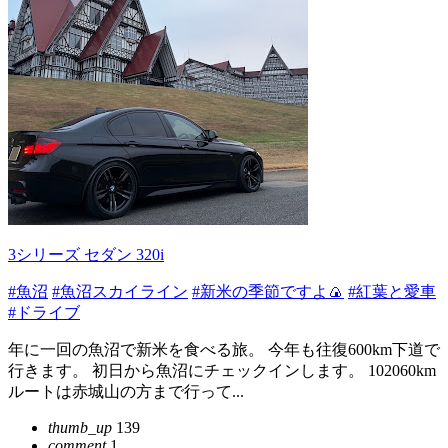
3シリーズ セダン 320i
#魚沼
#魚沼スカイライン
#新米の季節ですよ🍙
#紅葉と愛車
#ドライブ
年に一回の魚沼で新米を食べる旅。 今年も往復600km下道で
行きます。 初日から魚沼にチェックインします。 102060km
ルートは赤城山の方まで行って...
thumb_up
139
comment
1