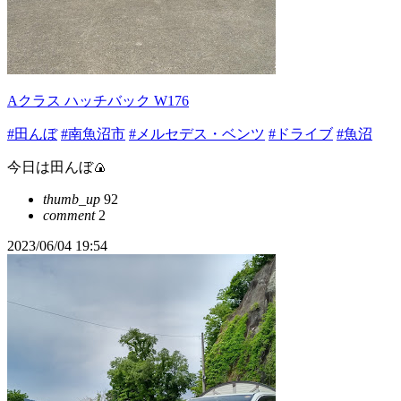
Aクラス ハッチバック W176
#田んぼ
#南魚沼市
#メルセデス・ベンツ
#ドライブ
#魚沼
今日は田んぼ🍙
thumb_up
92
comment
2
2023/06/04 19:54