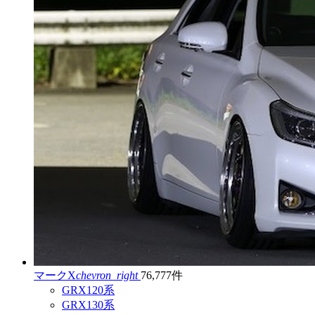
マークX
chevron_right
76,777件
GRX120系
GRX130系