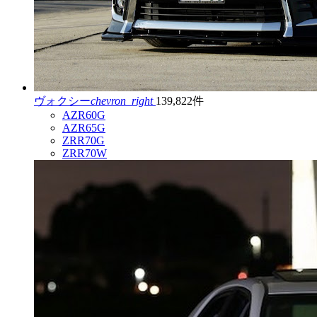
ヴォクシー
chevron_right
139,822件
AZR60G
AZR65G
ZRR70G
ZRR70W