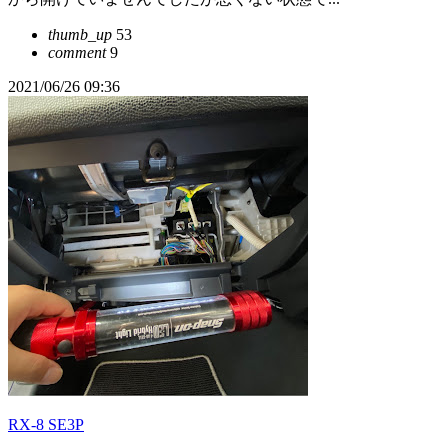
thumb_up
53
comment
9
2021/06/26 09:36
RX-8 SE3P