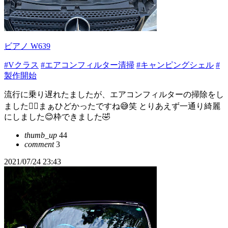
ビアノ W639
#Vクラス
#エアコンフィルター清掃
#キャンピングシェル
#
製作開始
流行に乗り遅れたましたが、エアコンフィルターの掃除をし
ました🙆‍♂️まぁひどかったですね😅笑 とりあえず一通り綺麗
にしました😊枠できました🤣
thumb_up
44
comment
3
2021/07/24 23:43