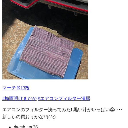
マーチ K13改
#梅雨明けまだか
#エアコンフィルター清掃
エアコンのフィルター洗ってみた❗️ 黒い汁がいっぱい😱 ･･･
新しぃの買おぅかな?!(^^;)
thumb_up
36