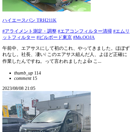
ハイエースバン TRH211K
#アライメント測定・調整
#エアコンフィルター清掃
#エムリ
ットフィルター
#ビルボード東京
#Ms.OOJA
午前中、エアサスにして初のこれ、やってきました。ほぼず
れなし。社長、凄い❕ このエアサス組んだ人、よほど正確に
作業したんですね。って言われましたよ👍️ こ...
thumb_up
114
comment
15
2023/08/08 21:05