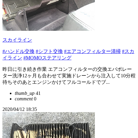
スカイライン
#ハンドル交換
#シフト交換
#エアコンフィルター清掃
#スカ
イライン
#MOMOステアリング
昨日に引き続き作業 エアコンフィルターの交換エバポレー
ター洗浄12ヶ月も合わせて実施ドレーンから注入して10分程
待ちそのあとエンジンかけてフルコールドでブ...
thumb_up
41
comment
0
2020/04/12 18:35