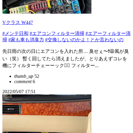
Vクラス W447
#メンテ日和
#エアコンフィルター清掃
#エアーフィルター清
掃
#家も車も消臭力
#交換しないのかよ！とか言わないの
先日雨の次の日にエアコンを入れた所… 臭せぇ〜❗️😫風が臭
い（笑） 暫く回してたら消えましたが、とりあえずコレを
機にフィルターチェーーック☝🏼 フィルター...
thumb_up
52
comment
6
2022/05/07 17:51