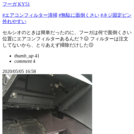
フーガ KY51
#エアコンフィルター清掃
#無駄に面倒くさい
#ネジ固定ピン
外れやすい
セルシオのときは簡単だったのに、フーガは何で面倒くさい
位置にエアコンフィルターあるんだ？😑 フィルターは注文
してないから、とりあえず掃除だけした😗
thumb_up
41
comment
4
2020/05/05 16:58