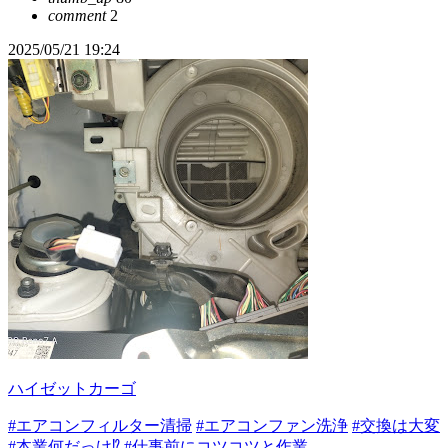
comment
2
2025/05/21 19:24
ハイゼットカーゴ
#エアコンフィルター清掃
#エアコンファン洗浄
#交換は大変
#本業何だっけ⁉️
#仕事前にコツコツと作業