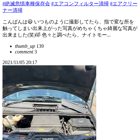
#絶滅危惧車種保存会
#エアコンフィルター清掃
#エアクリー
ナー清掃
こんばんは😃 いつものように撮影してたら、指で変な所を
触ってしまい出来上がった写真がめちゃくちゃ綺麗な写真が
出来ました(笑)🤣 色々と調べたら、ナイトモー...
thumb_up
139
comment
3
2021/11/05 20:17