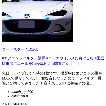
ロードスター ND5RC
#エアコンフィルター清掃
#コロナウイルスに負けるな
#医療
従事者にエールを❗️
#愛車紹介
#閲覧注意！！！
先日ドライブしてた時の1枚です。撮影中にエアコンの風を
MAXで動かしてると、変な音しだしたので、フィルター掃
除と交換してみました！😅💦久しぶりに整備？の投...
thumb_up
390
comment
8
2021/07/04 09:14