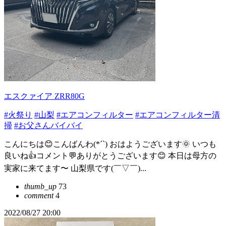
エスクァイア ZRR80G
#火祭り
#山梨
#エアコンフィルター
#エアコンフィルター清
掃
#お父さんバイバイ
こんにちは😊こんばんわ(*´`) おはようございます🌞 いつも
良いね👍コメント💬ありがとうございます😊 本日は母方の
実家に来てます〜 山梨県です(￣▽￣)...
thumb_up
73
comment
4
2022/08/27 20:00