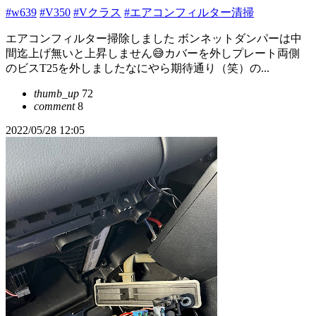
#w639
#V350
#Vクラス
#エアコンフィルター清掃
エアコンフィルター掃除しました ボンネットダンパーは中
間迄上げ無いと上昇しません😅カバーを外しプレート両側
のビスT25を外しましたなにやら期待通り（笑）の...
thumb_up
72
comment
8
2022/05/28 12:05