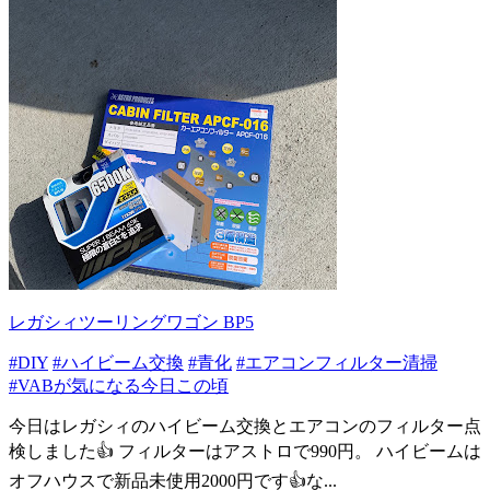
レガシィツーリングワゴン BP5
#DIY
#ハイビーム交換
#青化
#エアコンフィルター清掃
#VABが気になる今日この頃
今日はレガシィのハイビーム交換とエアコンのフィルター点
検しました👍 フィルターはアストロで990円。 ハイビームは
オフハウスで新品未使用2000円です👍な...