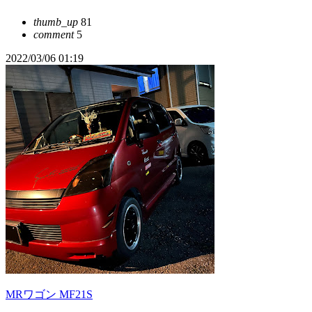
thumb_up
81
comment
5
2022/03/06 01:19
MRワゴン MF21S