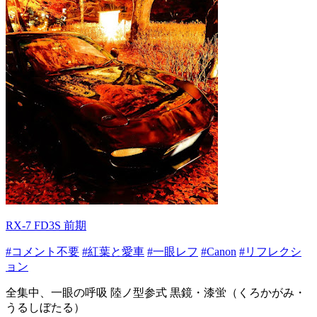
RX-7 FD3S 前期
#コメント不要
#紅葉と愛車
#一眼レフ
#Canon
#リフレクシ
ョン
全集中、一眼の呼吸 陸ノ型参式 黒鏡・漆蛍（くろかがみ・
うるしぼたる）