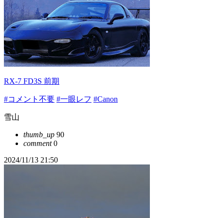
RX-7 FD3S 前期
#コメント不要
#一眼レフ
#Canon
雪山
thumb_up
90
comment
0
2024/11/13 21:50