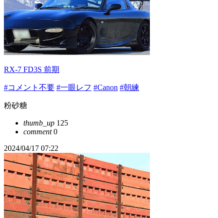
RX-7 FD3S 前期
#コメント不要
#一眼レフ
#Canon
#朝練
粉砂糖
thumb_up
125
comment
0
2024/04/17 07:22