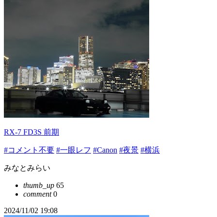
RX-7 FD3S 前期
#コメント不要
#一眼レフ
#Canon
#夜景
#横浜
みなとみらい
thumb_up
65
comment
0
2024/11/02 19:08