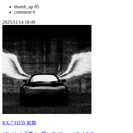
thumb_up
85
comment
0
2025/11/14 18:49
RX-7 FD3S 前期