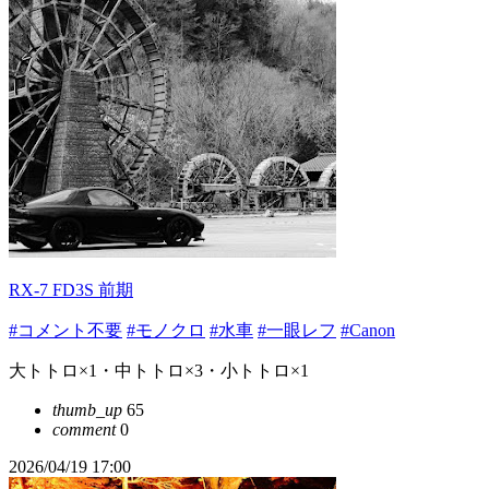
RX-7 FD3S 前期
#コメント不要
#モノクロ
#水車
#一眼レフ
#Canon
大トトロ×1・中トトロ×3・小トトロ×1
thumb_up
65
comment
0
2026/04/19 17:00