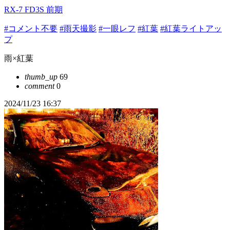
RX-7 FD3S 前期
#コメント不要
#雨天撮影
#一眼レフ
#紅葉
#紅葉ライトアッ
プ
雨×紅葉
thumb_up
69
comment
0
2024/11/23 16:37