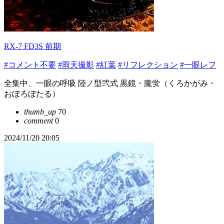
RX-7 FD3S 前期
#コメント不要
#雨天撮影
#紅葉
#リフレクション
#一眼レフ
全集中、一眼の呼吸 陸ノ型弐式 黒鏡・朧蛍（くろかがみ・
おぼろぼたる）
thumb_up
70
comment
0
2024/11/20 20:05