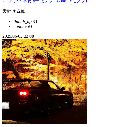
#コメント不要
#一眼レフ
#Canon
#モノクロ
天駆ける翼
thumb_up
91
comment
0
2025/06/02 22:08