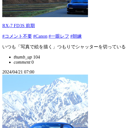
RX-7 FD3S 前期
#コメント不要
#Canon
#一眼レフ
#朝練
いつも「写真で絵を描く」つもりでシャッターを切っている
thumb_up
104
comment
0
2024/04/21 07:00