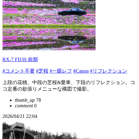
RX-7 FD3S 前期
#コメント不要
#芝桜
#一眼レフ
#Canon
#リフレクション
上段の花桃、中段の芝桜&愛車、下段のリフレクション。コ
コ定番の欲張りメニューな構図で撮影。
thumb_up
78
comment
0
2026/04/21 22:04