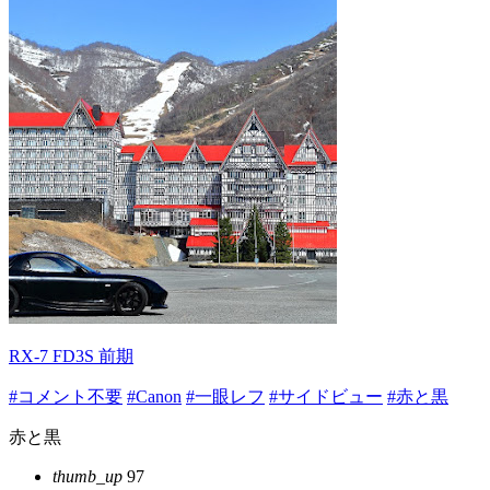
RX-7 FD3S 前期
#コメント不要
#Canon
#一眼レフ
#サイドビュー
#赤と黒
赤と黒
thumb_up
97