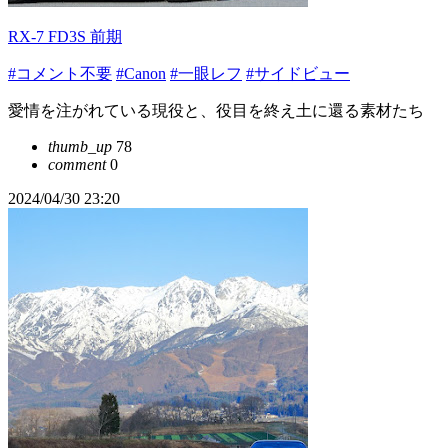
RX-7 FD3S 前期
#コメント不要
#Canon
#一眼レフ
#サイドビュー
愛情を注がれている現役と、役目を終え土に還る素材たち
thumb_up
78
comment
0
2024/04/30 23:20