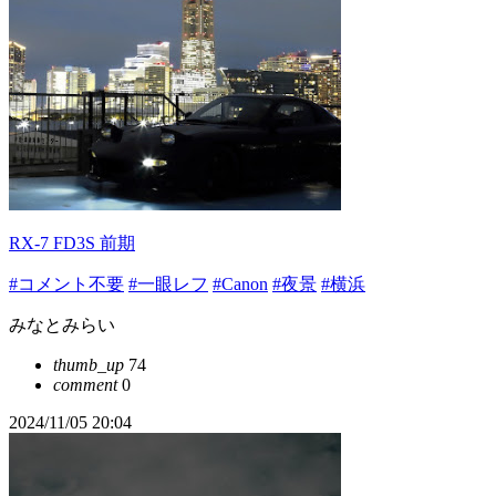
RX-7 FD3S 前期
#コメント不要
#一眼レフ
#Canon
#夜景
#横浜
みなとみらい
thumb_up
74
comment
0
2024/11/05 20:04