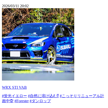
2026/03/11 20:02
WRX STI VAB
#蛍光イエロー
#自然に溶け込む⁉️
#こっそりリニューアル計
画中🙊
#Forester
#ダンロップ