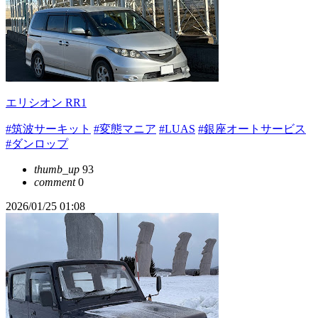
エリシオン RR1
#筑波サーキット
#変態マニア
#LUAS
#銀座オートサービス
#ダンロップ
thumb_up
93
comment
0
2026/01/25 01:08