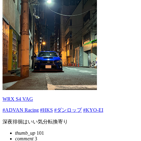
WRX S4 VAG
#ADVAN Racing
#HKS
#ダンロップ
#KYO-EI
深夜徘徊はいい気分転換寄り
thumb_up
101
comment
3