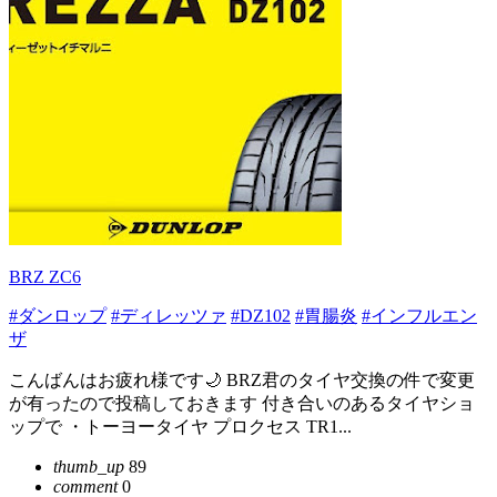
BRZ ZC6
#ダンロップ
#ディレッツァ
#DZ102
#胃腸炎
#インフルエン
ザ
こんばんはお疲れ様です🌙 BRZ君のタイヤ交換の件で変更
が有ったので投稿しておきます 付き合いのあるタイヤショ
ップで ・トーヨータイヤ プロクセス TR1...
thumb_up
89
comment
0