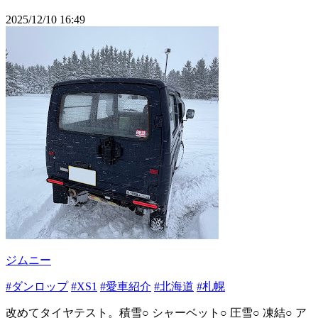
2025/12/10 16:49
ジムニー
#ダンロップ
#XS1
#愛車紹介
#北海道
#札幌
改めてタイヤテスト。積雪○ シャーベット○ 圧雪○ 凍結○ ア