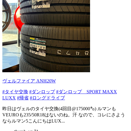
ヴェルファイア ANH20W
#タイヤ交換
#ダンロップ
#ダンロップ SPORT MAXX
LUXX
#帰省
#ロングドライブ
昨日はヴェルのタイヤ交換(4回目@175000㌔) ルマンも
VEUROも235/50R18はないのね。汗 なので、コレにさよう
ならルマン5こんにちはLUX...