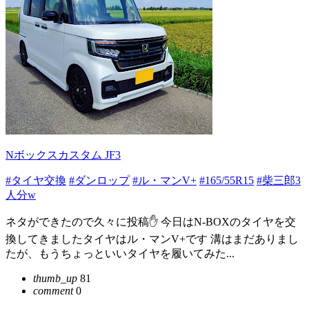
Nボックスカスタム JF3
#タイヤ交換
#ダンロップ
#ル・マンV+
#165/55R15
#柴三郎3
人分w
ネタができたので久々に投稿✋ 今日はN-BOXのタイヤを交
換してきましたタイヤはル・マンV+です 溝はまだありまし
たが、もうちょっといいタイヤを履いてみた...
thumb_up
81
comment
0