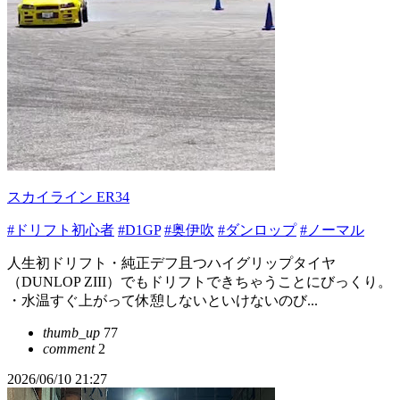
スカイライン ER34
#ドリフト初心者
#D1GP
#奥伊吹
#ダンロップ
#ノーマル
人生初ドリフト・純正デフ且つハイグリップタイヤ
（DUNLOP ZIII）でもドリフトできちゃうことにびっくり。
・水温すぐ上がって休憩しないといけないのび...
thumb_up
77
comment
2
2026/06/10 21:27