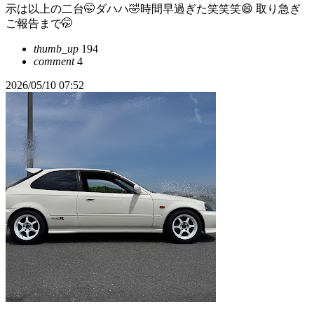
示は以上の二台🤭ダハハ🤣時間早過ぎた笑笑笑😄 取り急ぎ
ご報告まで🤭
thumb_up
194
comment
4
2026/05/10 07:52