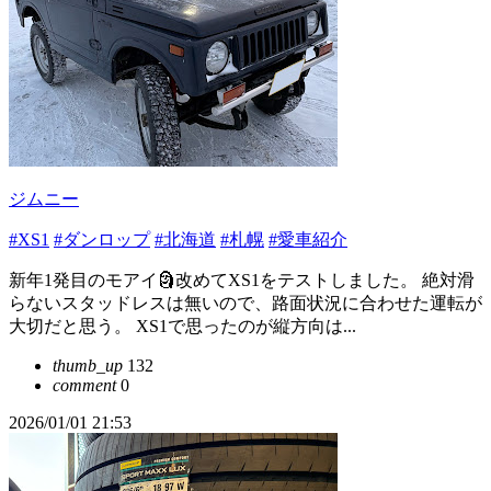
ジムニー
#XS1
#ダンロップ
#北海道
#札幌
#愛車紹介
新年1発目のモアイ🗿改めてXS1をテストしました。 絶対滑
らないスタッドレスは無いので、路面状況に合わせた運転が
大切だと思う。 XS1で思ったのが縦方向は...
thumb_up
132
comment
0
2026/01/01 21:53