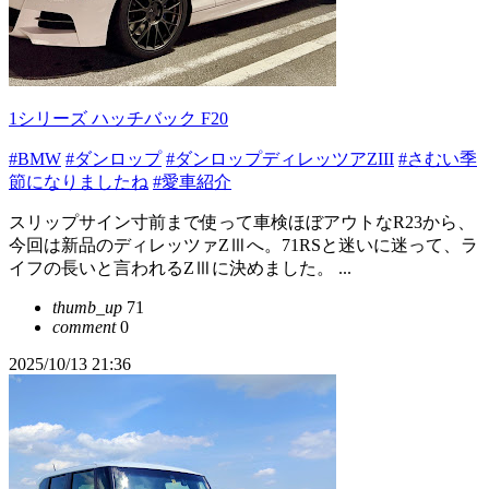
1シリーズ ハッチバック F20
#BMW
#ダンロップ
#ダンロップディレッツアZIII
#さむい季
節になりましたね
#愛車紹介
スリップサイン寸前まで使って車検ほぼアウトなR23から、
今回は新品のディレッツァZⅢへ。71RSと迷いに迷って、ラ
イフの長いと言われるZⅢに決めました。 ...
thumb_up
71
comment
0
2025/10/13 21:36