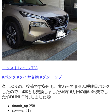
エクストレイル T33
#パンク
#タイヤ交換
#ダンロップ
久しぶりの、投稿です💦何も、変わってません🤣昨日パンク
したので、4本とも交換しました💦約16万円の痛い出費でし
た💦DUNLOPにしました😅
thumb_up
258
comment
18