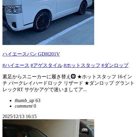
ハイエースバン GDH201V
#ハイエース
#アゲスタイル
#ホットスタッフ
#ダンロップ
素足からスニーカーに履き替え🛞 ★ホットスタッフ 16イン
チ バークレイハードロック リザード ★ダンロップ グラント
レックRT サゲかアゲで迷いましてア...
thumb_up
63
comment
0
2025/12/13 16:15