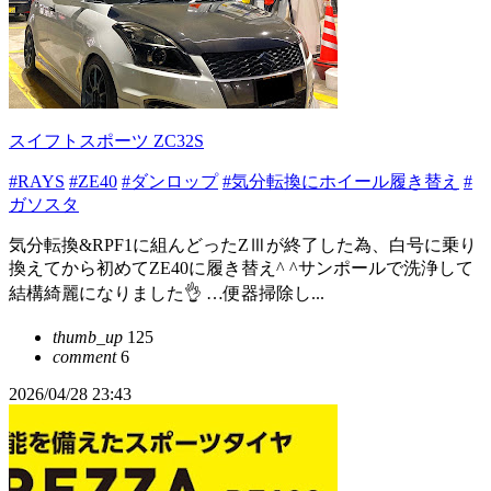
スイフトスポーツ ZC32S
#RAYS
#ZE40
#ダンロップ
#気分転換にホイール履き替え
#
ガソスタ
気分転換&RPF1に組んどったZⅢが終了した為、白号に乗り
換えてから初めてZE40に履き替え^ ^サンポールで洗浄して
結構綺麗になりました👌 …便器掃除し...
thumb_up
125
comment
6
2026/04/28 23:43