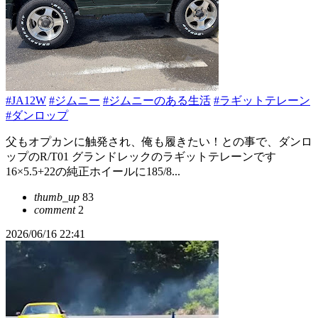
#JA12W
#ジムニー
#ジムニーのある生活
#ラギットテレーン
#ダンロップ
父もオプカンに触発され、俺も履きたい！との事で、ダンロ
ップのR/T01 グランドレックのラギットテレーンです
16×5.5+22の純正ホイールに185/8...
thumb_up
83
comment
2
2026/06/16 22:41