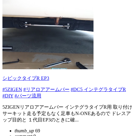
シビックタイプR EP3
#5ZIGEN
#リアロアアームバー
#DC5 インテグラタイプR
#DIY
#パーツ流用
5ZIGENリアロアアームバー インテグラタイプR用 取り付け
サーキット走る予定もなく足車もN-ONEあるので ドレスア
ップ目的と １代目EP3のときに確...
thumb_up
69