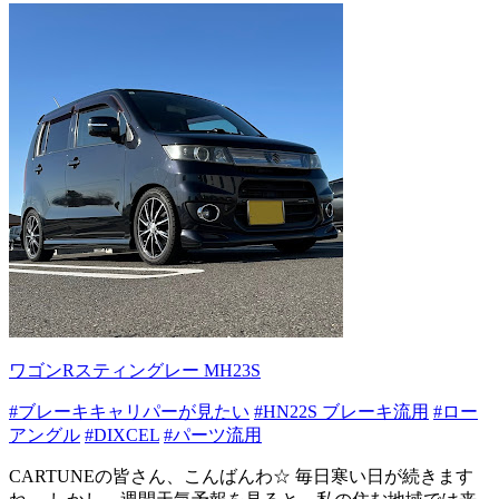
ワゴンRスティングレー MH23S
#ブレーキキャリパーが見たい
#HN22S ブレーキ流用
#ロー
アングル
#DIXCEL
#パーツ流用
CARTUNEの皆さん、こんばんわ☆ 毎日寒い日が続きます