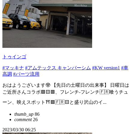
トゥインゴ
#マッキナ
#アムテックス キャンバーシム
#KW version1
#車
高調
#パーツ流用
おはようございます🤓 【先日の土曜日の出来事】 日曜日は
ご近所さんコラボ🟩🟨🟥、フレンチ-フレンチ🇫🇷喰うチュ
ーン、映えスポット⛩️🟪🇫🇷🟨と盛り沢山のイ...
thumb_up
86
comment
26
2023/03/30 06:25