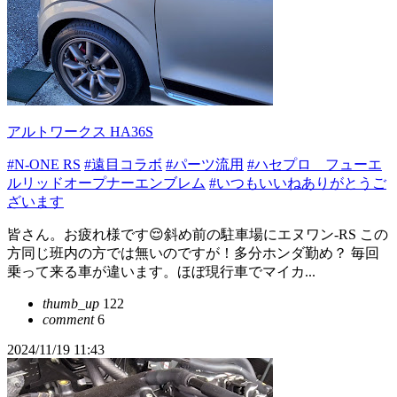
アルトワークス HA36S
#N-ONE RS
#遠目コラボ
#パーツ流用
#ハセプロ フューエ
ルリッドオープナーエンブレム
#いつもいいねありがとうご
ざいます
皆さん。お疲れ様です😌斜め前の駐車場にエヌワン-RS この
方同じ班内の方では無いのですが！多分ホンダ勤め？ 毎回
乗って来る車が違います。ほぼ現行車でマイカ...
thumb_up
122
comment
6
2024/11/19 11:43