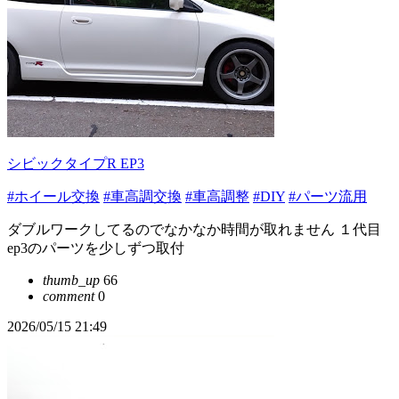
シビックタイプR EP3
#ホイール交換
#車高調交換
#車高調整
#DIY
#パーツ流用
ダブルワークしてるのでなかなか時間が取れません １代目
ep3のパーツを少しずつ取付
thumb_up
66
comment
0
2026/05/15 21:49