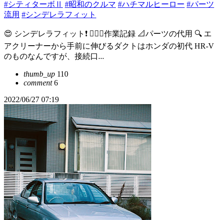
#シティターボⅡ
#昭和のクルマ
#ハチマルヒーロー
#パーツ
流用
#シンデレラフィット
😍 シンデレラフィット❗️ 👷🏻‍♂️作業記録 📐パーツの代用 🔍 エ
アクリーナーから手前に伸びるダクトはホンダの初代 HR-V
のものなんですが、接続口...
thumb_up
110
comment
6
2022/06/27 07:19