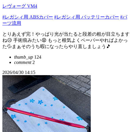
レヴォーグ VM4
#レガシィ用 ABSカバー
#レガシィ用 バッテリーカバー
#パ
ーツ流用
とりあえず完！やっぱり光が当たると段差の粗が目立ちます
ね😥 手術痕みたい😧 もっと根気よくペーパーやればよかっ
た💦まぁそのうち暇になったらやり直しましょう🎵
thumb_up
124
comment
2
2026/04/30 14:15