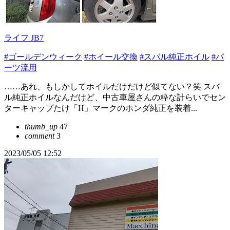
ライフ JB7
#ゴールデンウィーク
#ホイール交換
#スバル純正ホイル
#パ
ーツ流用
……あれ、もしかしてホイルだけだけど似てない？笑 スバ
ル純正ホイルなんだけど、中古車屋さんの粋な計らいでセン
ターキャップたけ「H」マークのホンダ純正を装着...
thumb_up
47
comment
3
2023/05/05 12:52