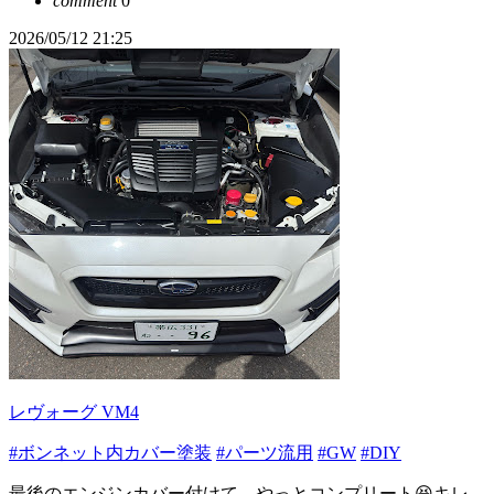
comment
0
2026/05/12 21:25
レヴォーグ VM4
#ボンネット内カバー塗装
#パーツ流用
#GW
#DIY
最後のエンジンカバー付けて、やっとコンプリート😆キレ