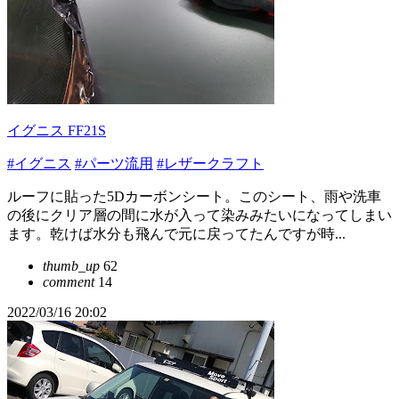
イグニス FF21S
#イグニス
#パーツ流用
#レザークラフト
ルーフに貼った5Dカーボンシート。このシート、雨や洗車
の後にクリア層の間に水が入って染みみたいになってしまい
ます。乾けば水分も飛んで元に戻ってたんですが時...
thumb_up
62
comment
14
2022/03/16 20:02