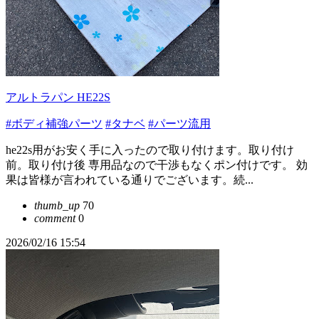
アルトラパン HE22S
#ボディ補強パーツ
#タナベ
#パーツ流用
he22s用がお安く手に入ったので取り付けます。取り付け
前。取り付け後 専用品なので干渉もなくポン付けです。 効
果は皆様が言われている通りでございます。続...
thumb_up
70
comment
0
2026/02/16 15:54