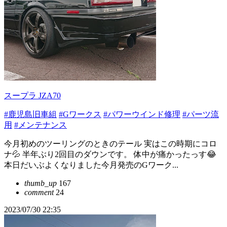
スープラ JZA70
#鹿児島旧車組
#Gワークス
#パワーウインド修理
#パーツ流
用
#メンテナンス
今月初めのツーリングのときのテール 実はこの時期にコロ
ナ💦 半年ぶり2回目のダウンです。 体中が痛かったっす😂
本日だいぶよくなりました今月発売のGワーク...
thumb_up
167
comment
24
2023/07/30 22:35