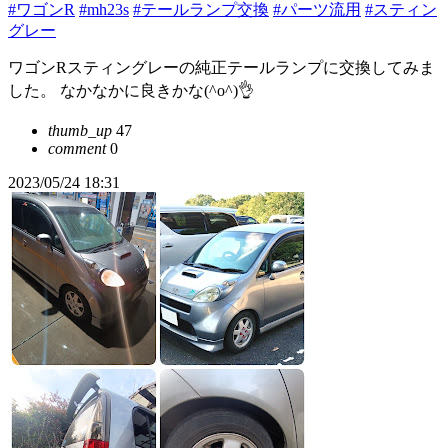
#ワゴンR
#mh23s
#テールランプ交換
#パーツ流用
#スティン
グレー
ワゴンRスティングレーの純正テールランプに交換してみま
した。 なかなかに良きかな(^o^)👌
thumb_up
47
comment
0
2023/05/24 18:31