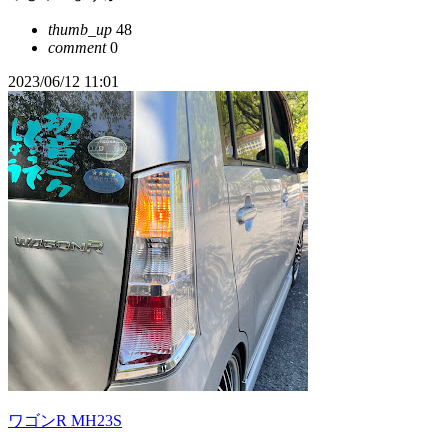
thumb_up
48
comment
0
2023/06/12 11:01
ワゴンR MH23S