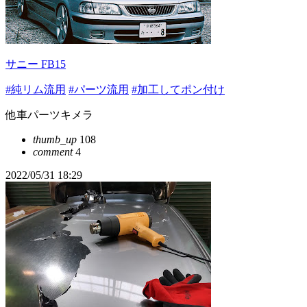
サニー FB15
#純リム流用
#パーツ流用
#加工してポン付け
他車パーツキメラ
thumb_up
108
comment
4
2022/05/31 18:29