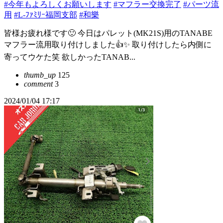
#今年もよろしくお願いします
#マフラー交換完了
#パーツ流
用
#L-ﾌｧﾐﾘｰ福岡支部
#和樂
皆様お疲れ様です🙂 今日はパレット(MK21S)用のTANABE
マフラー流用取り付けしました👍✨ 取り付けしたら内側に
寄ってウケた笑 欲しかったTANAB...
thumb_up
125
comment
3
2024/01/04 17:17