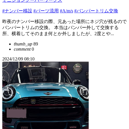
ミニジョンクーパーワークス
#ナンバー移設
#パーツ流用
#A/m/s
#バンパートリム交換
昨夜のナンバー移設の際、元あった場所にネジ穴が残るので
バンパートリムの交換。 本当はバンパー外して交換する
所、横着してそのまま何とか外しましたが、2度とや...
thumb_up
89
comment
0
2024/12/09 08:10