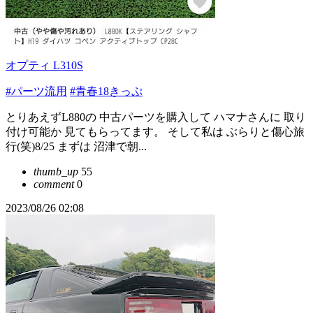
オプティ L310S
#パーツ流用
#青春18きっぷ
とりあえずL880の 中古パーツを購入して ハマナさんに 取り
付け可能か 見てもらってます。 そして私は ぶらりと傷心旅
行(笑)8/25 まずは 沼津で朝...
thumb_up
55
comment
0
2023/08/26 02:08