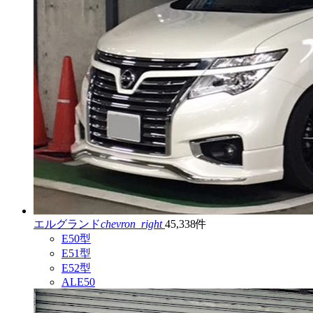
エルグランド
chevron_right
45,338件
E50型
E51型
E52型
ALE50