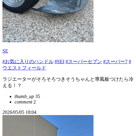
SE
#お気に入りのハンドル
#SEI
#スーパーセブン
#スーパー7
#
ウエストフィールド
ラジエーターがそろそろつきそうちゃんと導風板つけたら冷
える！？
thumb_up
35
comment
2
2026/05/05 18:04