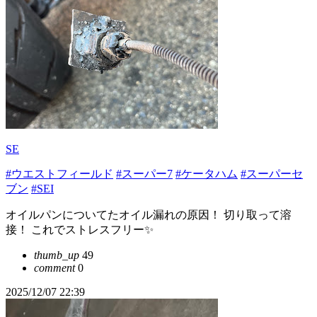
SE
#ウエストフィールド
#スーパー7
#ケータハム
#スーパーセ
ブン
#SEI
オイルパンについてたオイル漏れの原因！ 切り取って溶
接！ これでストレスフリー✨
thumb_up
49
comment
0
2025/12/07 22:39