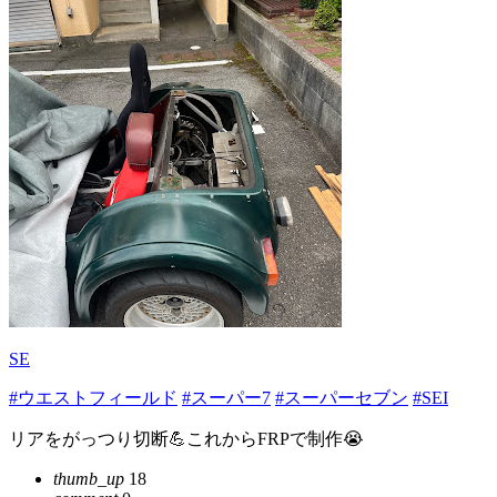
SE
#ウエストフィールド
#スーパー7
#スーパーセブン
#SEI
リアをがっつり切断💪これからFRPで制作😭
thumb_up
18