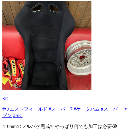
SE
#ウエストフィールド
#スーパー7
#ケータハム
#スーパーセ
ブン
#SEI
410mmのフルバケ完成✨ やっぱり何でも加工は必要😭