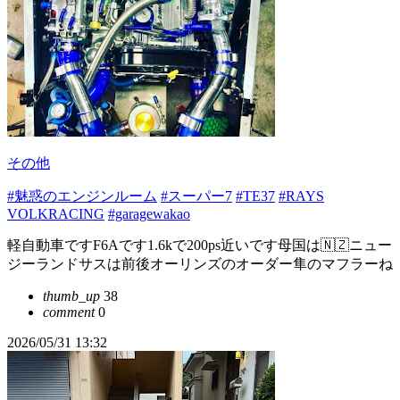
その他
#魅惑のエンジンルーム
#スーパー7
#TE37
#RAYS
VOLKRACING
#garagewakao
軽自動車ですF6Aです1.6kで200ps近いです母国は🇳🇿ニュー
ジーランドサスは前後オーリンズのオーダー隼のマフラーね
thumb_up
38
comment
0
2026/05/31 13:32