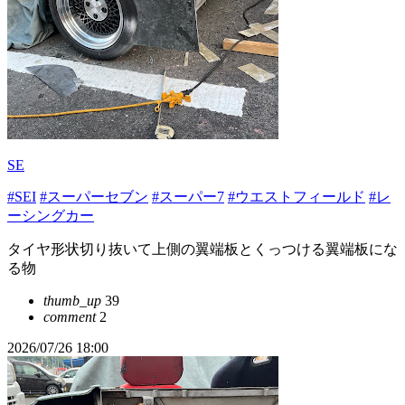
SE
#SEI
#スーパーセブン
#スーパー7
#ウエストフィールド
#レ
ーシングカー
タイヤ形状切り抜いて上側の翼端板とくっつける翼端板にな
る物
thumb_up
39
comment
2
2026/07/26 18:00