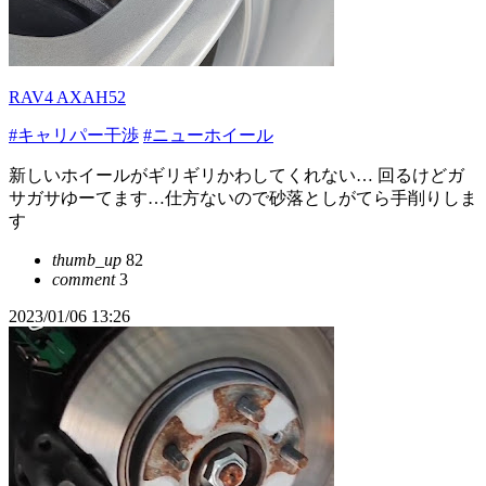
RAV4 AXAH52
#キャリパー干渉
#ニューホイール
新しいホイールがギリギリかわしてくれない… 回るけどガ
サガサゆーてます…仕方ないので砂落としがてら手削りしま
す
thumb_up
82
comment
3
2023/01/06 13:26