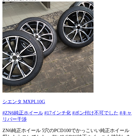
シエンタ MXPL10G
#ZN6純正ホイール
#17インチ化
#ポン付け不可でした
#キャ
リパー干渉
ZN6純正ホイール 5穴のPCD100でかっこいい純正ホイール