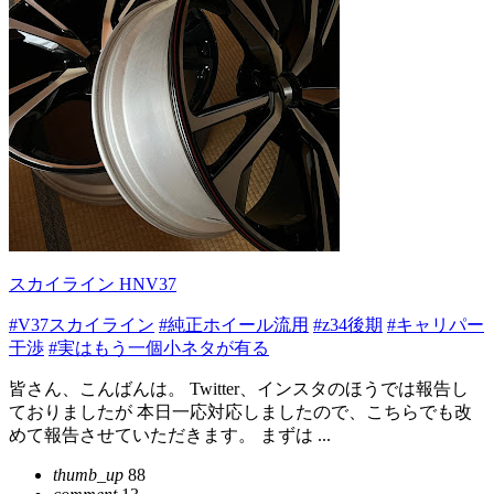
スカイライン HNV37
#V37スカイライン
#純正ホイール流用
#z34後期
#キャリパー
干渉
#実はもう一個小ネタが有る
皆さん、こんばんは。 Twitter、インスタのほうでは報告し
ておりましたが 本日一応対応しましたので、こちらでも改
めて報告させていただきます。 まずは ...
thumb_up
88