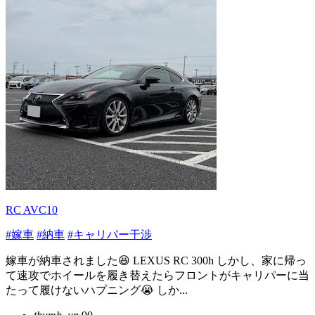
RC AVC10
#嫁車
#納車
#キャリパー干渉
嫁車が納車されました😆 LEXUS RC 300h しかし、家に帰っ
て速攻でホイールを履き替えたらフロントがキャリパーに当
たって履けないハプニング😭 しか...