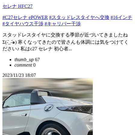
セレナ HFC27
#C27セレナ ePOWER
#スタッドレスタイヤへ交換
#16インチ
#タイヤハウス干渉
#キャリパー干渉
スタッドレスタイヤに交換する季節が近づいてきましたね
Σ(-᷅_-᷄๑) 寒くなってきたので皆さんも体調には気をつけてく
ださい♪ 私はc27 セレナ 初心者...
thumb_up
67
comment
0
2023/11/23 18:07