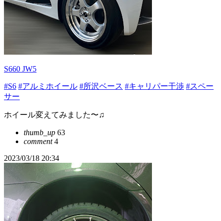
S660 JW5
#S6
#アルミホイール
#所沢ベース
#キャリパー干渉
#スペー
サー
ホイール変えてみました〜♫
thumb_up
63
comment
4
2023/03/18 20:34