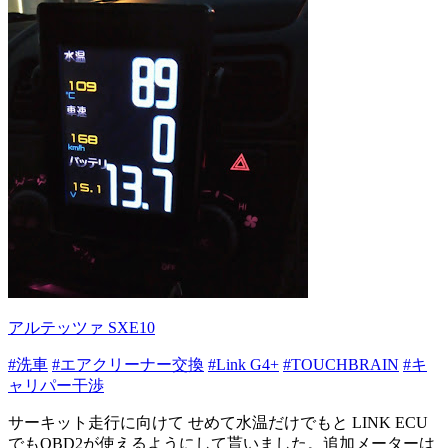
アルテッツァ SXE10
#洗車
#エアクリーナー交換
#Link G4+
#TOUCHBRAIN
#キ
ャリパー干渉
サーキット走行に向けて せめて水温だけでもと LINK ECU
でもOBD2が使えるようにして貰いました。追加メーターは