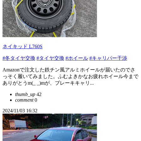
ネイキッド L760S
#冬タイヤ交換
#タイヤ交換
#ホイール
#キャリパー干渉
Amazonで注文した鉄チン風アルミホイールが届いたのでさ
っそく履いてみました。ふむよきかなお疲れホイール今まで
ありがとうm(_ _)mが、ブレーキキャリ...
thumb_up
42
comment
0
2024/11/03 16:32