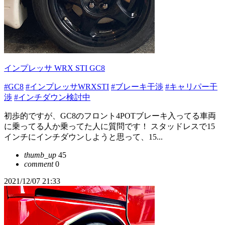
インプレッサ WRX STI GC8
#GC8
#インプレッサWRXSTI
#ブレーキ干渉
#キャリパー干
渉
#インチダウン検討中
初歩的ですが、GC8のフロント4POTブレーキ入ってる車両
に乗ってる人か乗ってた人に質問です！ スタッドレスで15
インチにインチダウンしようと思って、15...
thumb_up
45
comment
0
2021/12/07 21:33