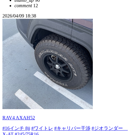
thumb_up
90
comment
12
2026/04/09 18:38
RAV4 AXAH52
#16インチ 8jj
#ワイトレ
#キャリパー干渉
#ジオランダー
X-AT
#245/75R16