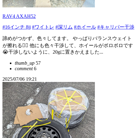
RAV4 AXAH52
#16インチ 8jj
#ワイトレ
#深リム
#ホイール
#キャリパー干渉
諦めがつかず、色々してます。 やっぱりバランスウェイト
が擦れる😮‍💨 他にも色々干渉して、ホイールがボロボロです
😭干渉しないように、20gに置きかえました...
thumb_up
57
comment
6
2025/07/06 19:21