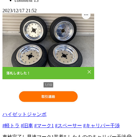
comment
13
2023/12/17 21:52
ハイゼットジャンボ
#軽トラ
#旧車
#マーク1
#スペーサー
#キャリパー干渉
車検完了し早速マーク1装着‼️ したもののキャリパー干渉😭