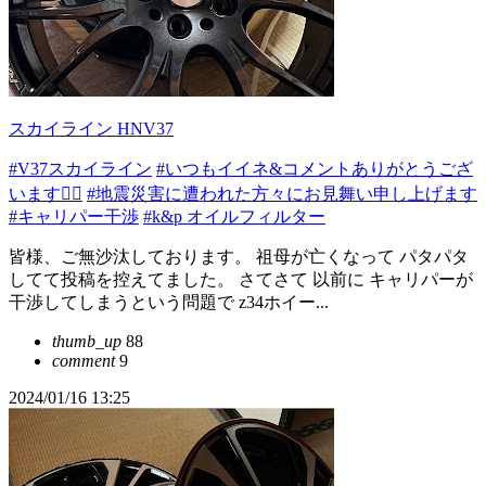
スカイライン HNV37
#V37スカイライン
#いつもイイネ&コメントありがとうござ
います🙇‍♂️
#地震災害に遭われた方々にお見舞い申し上げます
#キャリパー干渉
#k&p オイルフィルター
皆様、ご無沙汰しております。 祖母が亡くなって パタパタ
してて投稿を控えてました。 さてさて 以前に キャリパーが
干渉してしまうという問題で z34ホイー...
thumb_up
88
comment
9
2024/01/16 13:25