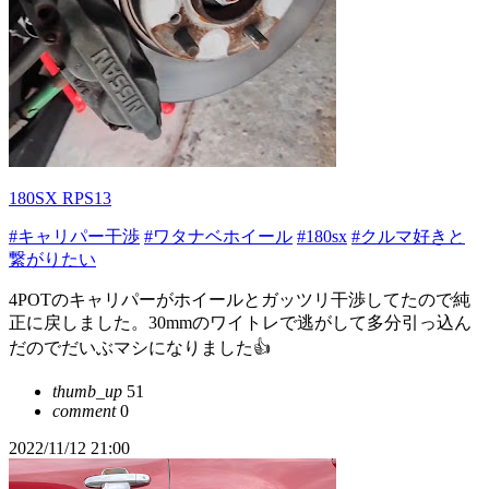
180SX RPS13
#キャリパー干渉
#ワタナベホイール
#180sx
#クルマ好きと
繋がりたい
4POTのキャリパーがホイールとガッツリ干渉してたので純
正に戻しました。30mmのワイトレで逃がして多分引っ込ん
だのでだいぶマシになりました👍
thumb_up
51
comment
0
2022/11/12 21:00