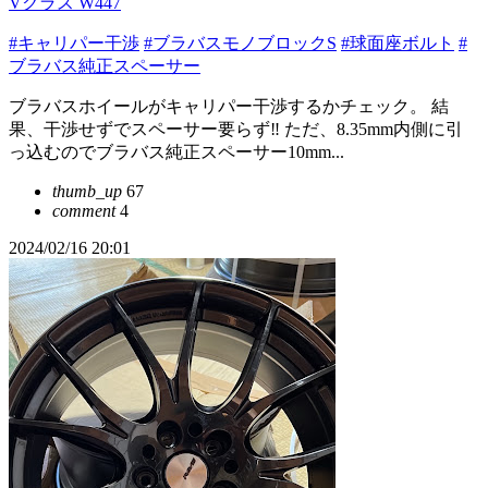
Vクラス W447
#キャリパー干渉
#ブラバスモノブロックS
#球面座ボルト
#
ブラバス純正スペーサー
ブラバスホイールがキャリパー干渉するかチェック。 結
果、干渉せずでスペーサー要らず‼️ ただ、8.35mm内側に引
っ込むのでブラバス純正スペーサー10mm...
thumb_up
67
comment
4
2024/02/16 20:01