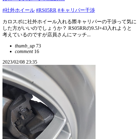
#社外ホイール
#RS05RR
#キャリパー干渉
カロスポに社外ホイール入れる際キャリパーの干渉って気に
した方がいいのでしょうか？ RS05RRの9.5J+43入れようと
考えているのですが店員さんにマッチ...
thumb_up
73
comment
16
2023/02/08 23:35