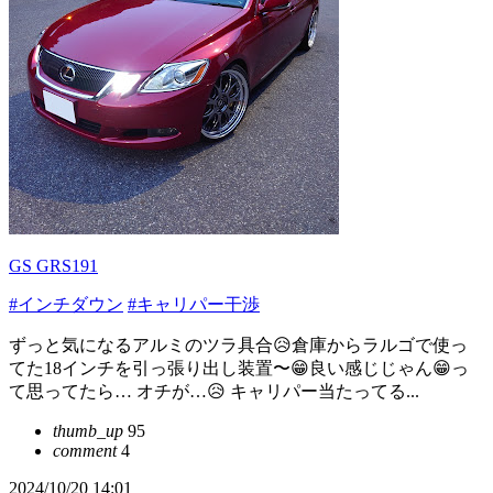
GS GRS191
#インチダウン
#キャリパー干渉
ずっと気になるアルミのツラ具合😥倉庫からラルゴで使っ
てた18インチを引っ張り出し装置〜😁良い感じじゃん😁っ
て思ってたら… オチが…😥 キャリパー当たってる...
thumb_up
95
comment
4
2024/10/20 14:01