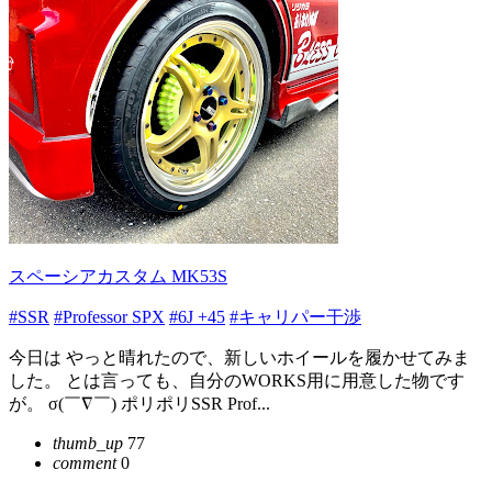
スペーシアカスタム MK53S
#SSR
#Professor SPX
#6J +45
#キャリパー干渉
今日は やっと晴れたので、新しいホイールを履かせてみま
した。 とは言っても、自分のWORKS用に用意した物です
が。 σ(￣∇￣) ポリポリSSR Prof...
thumb_up
77
comment
0