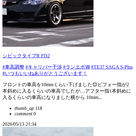
シビックタイプR FD2
#車高調整
#キャリパー干渉
#ランエボⅧ
#TE37 SAGA S-Plus
#いつもいいねありがとうございます！
フロントの車高を10mmくらい下げました😌ビフォー指が2
本斜めに入るくらいの車高でしたが…アフター指1本斜めに
入るくらいの車高になりました横から 10mm...
thumb_up
118
comment
0
2026/05/13 21:34