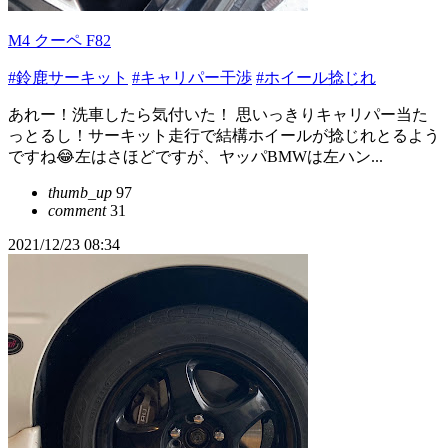
M4 クーペ F82
#鈴鹿サーキット
#キャリパー干渉
#ホイール捻じれ
あれー！洗車したら気付いた！ 思いっきりキャリパー当た
っとるし！サーキット走行で結構ホイールが捻じれとるよう
ですね😂左はさほどですが、ヤッパBMWは左ハン...
thumb_up
97
comment
31
2021/12/23 08:34