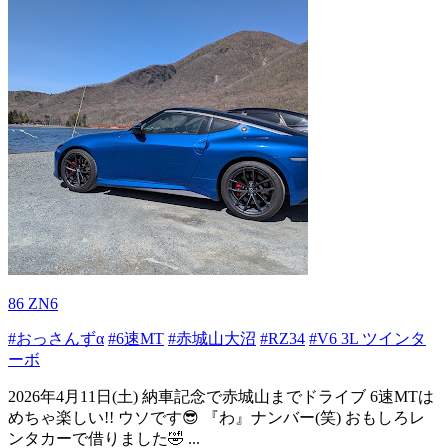
86 ZN6
#おっさんずα
#6速MT
#赤城山大沼
#RZ34
#V6 3L ツインタ
ーボ
2026年4月11日(土) 納車記念で赤城山までドライブ 6速MTは
めちゃ楽しい!! ウソです😎 『わ』ナンバー(笑) おもしろレ
ンタカーで借りました🤣 ...