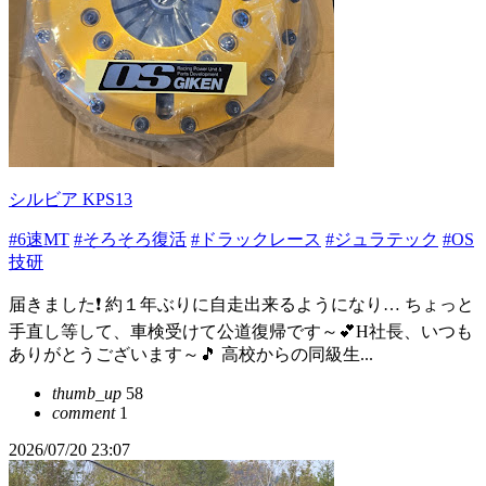
シルビア KPS13
#6速MT
#そろそろ復活
#ドラックレース
#ジュラテック
#OS
技研
届きました❗ 約１年ぶりに自走出来るようになり… ちょっと
手直し等して、車検受けて公道復帰です～💕H社長、いつも
ありがとうございます～🎵 高校からの同級生...
thumb_up
58
comment
1
2026/07/20 23:07