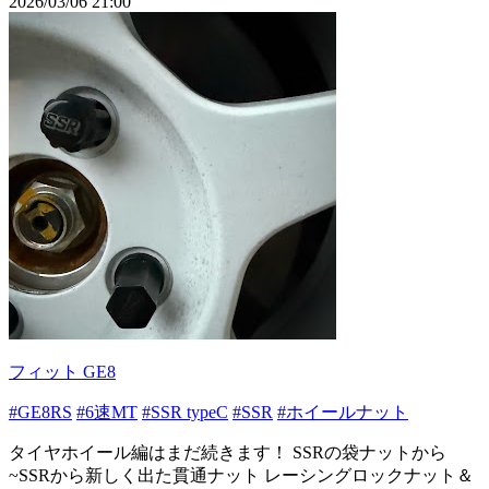
2026/03/06 21:00
フィット GE8
#GE8RS
#6速MT
#SSR typeC
#SSR
#ホイールナット
タイヤホイール編はまだ続きます！ SSRの袋ナットから
~SSRから新しく出た貫通ナット レーシングロックナット＆