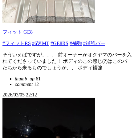
フィット GE8
#フィットRS
#6速MT
#GE8RS
#補強
#補強バー
そういえばですが、、、 前オーナーがオクヤマのバーを入
れてくださっていました！ ボディのこの感じ(?)はこのバー
たちから来るものでしょうか、、 ボディ補強...
thumb_up
61
comment
12
2026/03/05 22:12