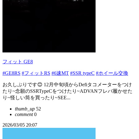
フィット GE8
#GE8RS
#フィットRS
#6速MT
#SSR typeC
#ホイール交換
お久しぶりです😊 12月中旬頃からDefiタコメーターをつけ
たり~念願のSSRTypeCをつけたり~ADVANフレバ履かせた
り~怪しい筒を買ったり~SEE...
thumb_up
52
comment
0
2026/03/05 20:07