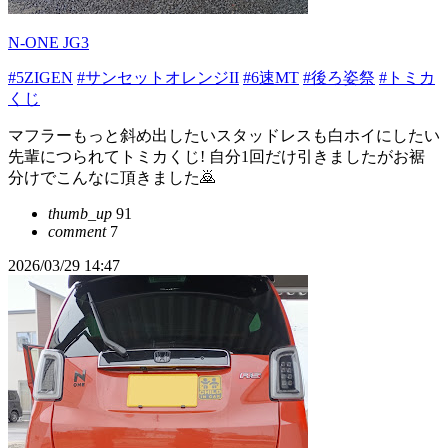
N-ONE JG3
#5ZIGEN
#サンセットオレンジII
#6速MT
#後ろ姿祭
#トミカ
くじ
マフラーもっと斜め出したいスタッドレスも白ホイにしたい
先輩につられてトミカくじ! 自分1回だけ引きましたがお裾
分けでこんなに頂きました🙇
thumb_up
91
comment
7
2026/03/29 14:47