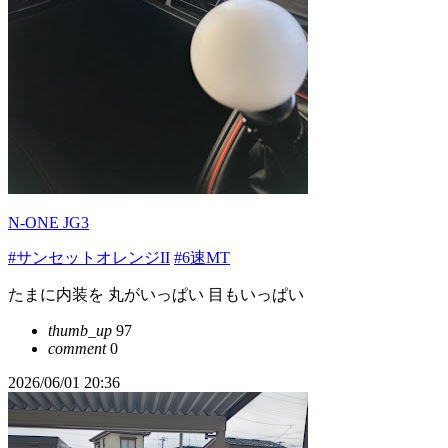
N-ONE JG3
#サンセットオレンジII
#6速MT
たまに内装を 丸がいっぱい 目もいっぱい
thumb_up
97
comment
0
2026/06/01 20:36