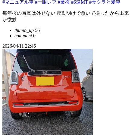
#マニュアル車
#一眼レフ
#葉桜
#6速MT
#サクラと愛車
毎年桜の写真は外せない 夜勤明けで急いで撮ったから出来
が微妙
thumb_up
56
comment
0
2026/04/11 22:46