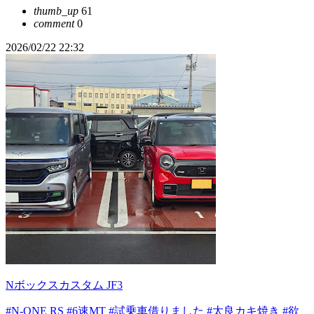
thumb_up
61
comment
0
2026/02/22 22:32
Nボックスカスタム JF3
#N-ONE RS
#6速MT
#試乗車借りました
#太良カキ焼き
#欲