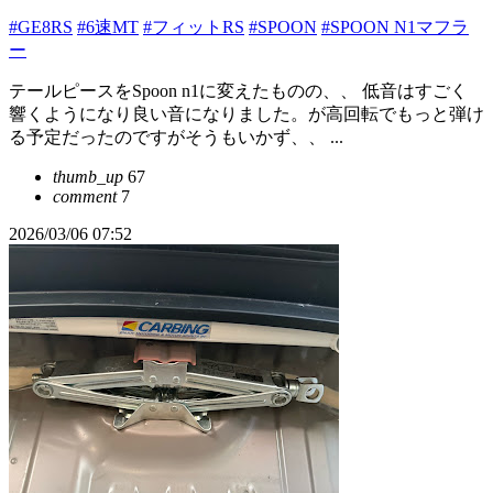
#GE8RS
#6速MT
#フィットRS
#SPOON
#SPOON N1マフラ
ー
テールピースをSpoon n1に変えたものの、、 低音はすごく
響くようになり良い音になりました。が高回転でもっと弾け
る予定だったのですがそうもいかず、、 ...
thumb_up
67
comment
7
2026/03/06 07:52