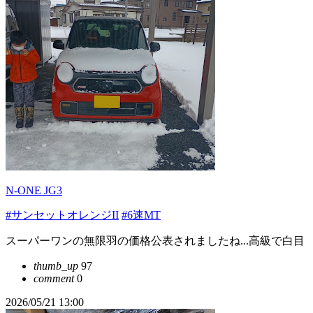
N-ONE JG3
#サンセットオレンジII
#6速MT
スーパーワンの無限羽の価格公表されましたね...高級で白目
thumb_up
97
comment
0
2026/05/21 13:00