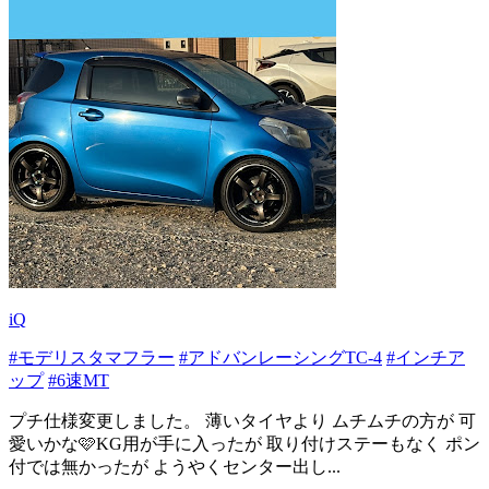
iQ
#モデリスタマフラー
#アドバンレーシングTC-4
#インチア
ップ
#6速MT
プチ仕様変更しました。 薄いタイヤより ムチムチの方が 可
愛いかな🩷KG用が手に入ったが 取り付けステーもなく ポン
付では無かったが ようやくセンター出し...