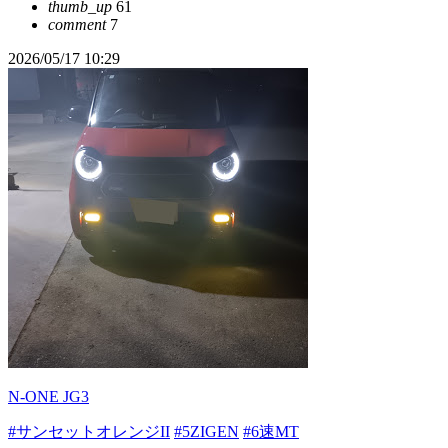
thumb_up
61
comment
7
2026/05/17 10:29
N-ONE JG3
#サンセットオレンジII
#5ZIGEN
#6速MT