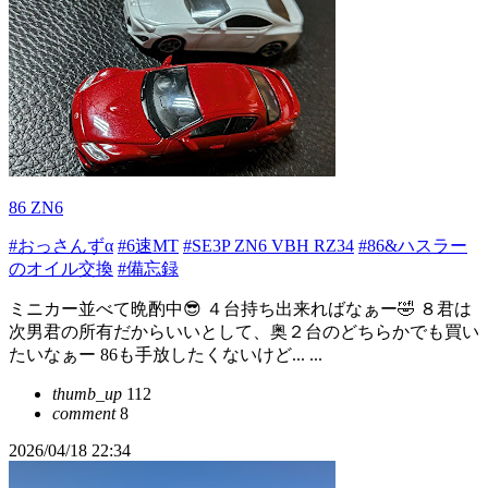
86 ZN6
#おっさんずα
#6速MT
#SE3P ZN6 VBH RZ34
#86&ハスラー
のオイル交換
#備忘録
ミニカー並べて晩酌中😎 ４台持ち出来ればなぁー🤣 ８君は
次男君の所有だからいいとして、奥２台のどちらかでも買い
たいなぁー 86も手放したくないけど... ...
thumb_up
112
comment
8
2026/04/18 22:34