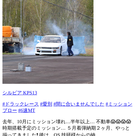
シルビア KPS13
#ドラックレース
#愛別
#間に合いませんでした
#ミッション
ブロー
#6速MT
去年、10月にミッション壊れ…半年以上… 不動車😱😱😱😱
時期搭載予定のミッション… ５月着弾納期２ヶ月、やっと
揃ってきました❗ 後は、OS 技研様からの納...