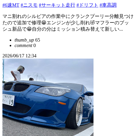
#6速MT
#ニスモ
#サーキット走行
#ドリフト
#車高調
マニ割れのシルビアの作業中にクランクプーリー分離見つけ
たので追加で修理😁エンジンが少し削れ🤣マフラーのブッ
シュ新品で😁自分の分はミッション積み替えて新しい...
thumb_up
65
comment
0
2026/06/17 12:34