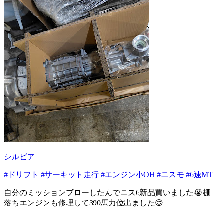
シルビア
#ドリフト
#サーキット走行
#エンジン小OH
#ニスモ
#6速MT
自分のミッションブローしたんでニス6新品買いました😭棚
落ちエンジンも修理して390馬力位出ました😊