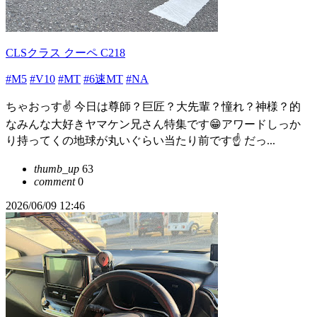
CLSクラス クーペ C218
#M5
#V10
#MT
#6速MT
#NA
ちゃおっす✌ 今日は尊師？巨匠？大先輩？憧れ？神様？的
なみんな大好きヤマケン兄さん特集です😁アワードしっか
り持ってくの地球が丸いぐらい当たり前です☝ だっ...
thumb_up
63
comment
0
2026/06/09 12:46