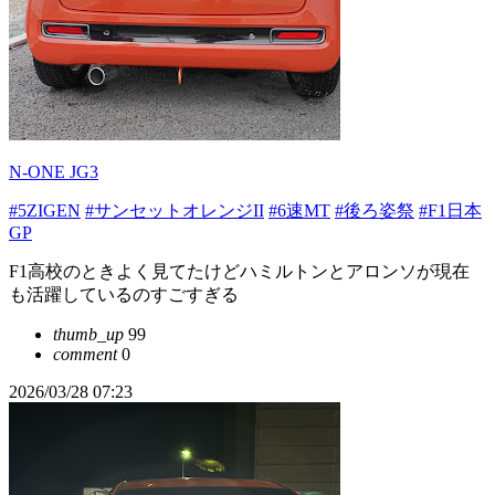
N-ONE JG3
#5ZIGEN
#サンセットオレンジII
#6速MT
#後ろ姿祭
#F1日本
GP
F1高校のときよく見てたけどハミルトンとアロンソが現在
も活躍しているのすごすぎる
thumb_up
99
comment
0
2026/03/28 07:23