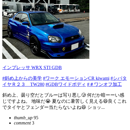
インプレッサ WRX STI GDB
#斜め上からの美学
#ワーク エモーションCR kiwami
#シバタ
イヤＲ２３ TW280
#GDBワイドボディ
#＃ワンオフ加工
斜め上、曇り空だとブルーは写り悪し🥲 何だか暗ーーい感
じですよね。 地味だ😭 夏なのに暑苦しく見える😆良くこれ
でタイヤとフェンダー当たらないよね😆 ショッ...
thumb_up
95
comment
3