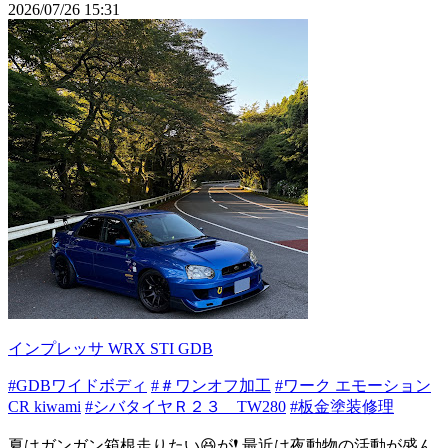
2026/07/26 15:31
インプレッサ WRX STI GDB
#GDBワイドボディ
#＃ワンオフ加工
#ワーク エモーション
CR kiwami
#シバタイヤＲ２３ TW280
#板金塗装修理
夏はガンガン箱根走りたい😆が❗️ 最近は夜動物の活動が盛ん