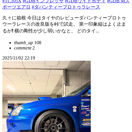
#TC105X
#GDBインプレッサ
#GDBワイドボディ
#GDB Mス
ポーツエアロ
#ダバンティープロトゥラレース
久々に箱根 今日はタイヤのレビューダバンティープロトゥ
ウーラレースの改良版を峠で試走。 第一印象縦はよく止ま
るが❗️ 横の剛性が少し弱いかなと。 どのタイ...
thumb_up
108
comment
2
2025/11/02 22:19