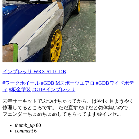
インプレッサ WRX STI GDB
#ワークホイール
#GDB Mスポーツエアロ
#GDBワイドボデ
ィ
#板金塗装
#GDBインプレッサ
去年サーキットでぶつけちゃってから、はや4ヶ月ようやく
修理してるところです。 ただ直すだけだと勿体無いので、
フェンダーちょめちょめしてもらってます😆インセ...
thumb_up
80
comment
6