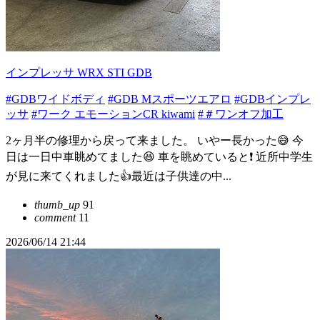
インプレッサ WRX STI GDB
#GDBワイドボディ
#GDB Mスポーツエアロ
#GDBインプレ
ッサ
#ワーク エモーションCR kiwami
#＃ワンオフ加工
2ヶ月半の修理から戻って来ました。 いやー長かった😅 今
日は一日中車眺めてました😆 車を眺めていると❗️ 近所中学生
が見に来てくれました👍最近は子供達の中...
thumb_up
91
comment
11
2026/06/14 21:44