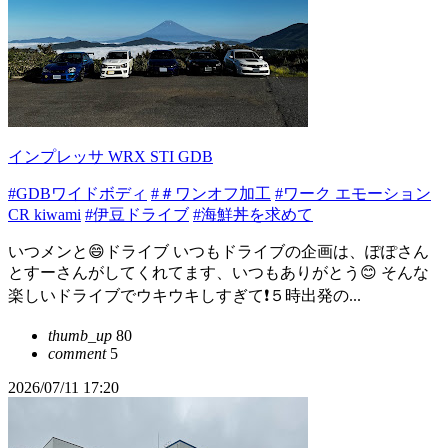
インプレッサ WRX STI GDB
#GDBワイドボディ
#＃ワンオフ加工
#ワーク エモーション
CR kiwami
#伊豆ドライブ
#海鮮丼を求めて
いつメンと😄ドライブ いつもドライブの企画は、ぽぽさん
とすーさんがしてくれてます、いつもありがとう😊 そんな
楽しいドライブでウキウキしすぎて❗️５時出発の...
thumb_up
80
comment
5
2026/07/11 17:20