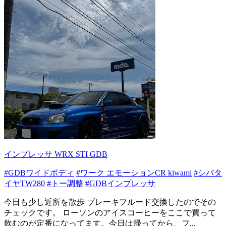
インプレッサ WRX STI GDB
#GDBワイドボディ
#ワーク エモーションCR kiwami
#シバタ
イヤTW280
#トー調整
#GDBインプレッサ
今日も少し近所を散歩 ブレーキフルード交換したのでその
チェックです。 ローソンのアイスコーヒーをここで買って
飲むのが定番になってます。今日は帰ってから、フ...