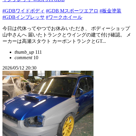
#GDBワイドボディ
#GDB Mスポーツエアロ
#板金塗装
#GDBインプレッサ
#ワークホイール
今日は代休ってやつでお休みいただき、 ボディーショップ
山中さんへ 届いたトランクとウイングの建て付け確認。 メ
ーカーは高瀬スタウト カーボントランクとGT...
thumb_up
111
comment
10
2026/05/12 20:30