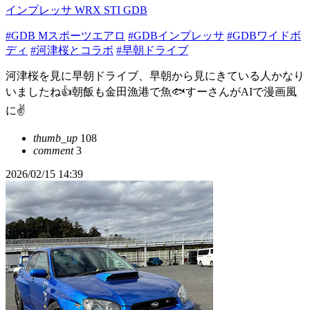
インプレッサ WRX STI GDB
#GDB Mスポーツエアロ
#GDBインプレッサ
#GDBワイドボ
ディ
#河津桜とコラボ
#早朝ドライブ
河津桜を見に早朝ドライブ、早朝から見にきている人かなり
いましたね👍朝飯も金田漁港で魚🐟すーさんがAIで漫画風
に✌️
thumb_up
108
comment
3
2026/02/15 14:39