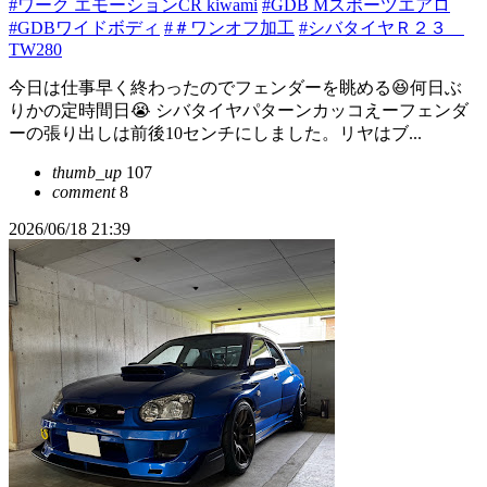
#ワーク エモーションCR kiwami
#GDB Mスポーツエアロ
#GDBワイドボディ
#＃ワンオフ加工
#シバタイヤＲ２３
TW280
今日は仕事早く終わったのでフェンダーを眺める😆何日ぶ
りかの定時間日😭 シバタイヤパターンカッコえーフェンダ
ーの張り出しは前後10センチにしました。リヤはブ...
thumb_up
107
comment
8
2026/06/18 21:39