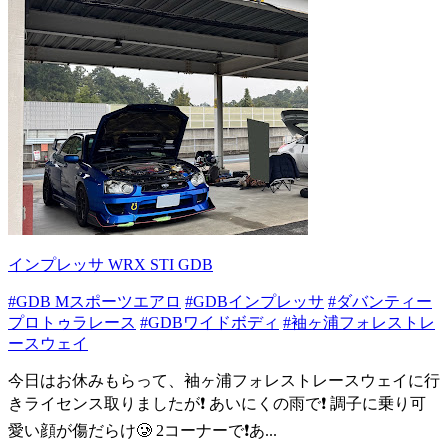
インプレッサ WRX STI GDB
#GDB Mスポーツエアロ
#GDBインプレッサ
#ダバンティー
プロトゥラレース
#GDBワイドボディ
#袖ヶ浦フォレストレ
ースウェイ
今日はお休みもらって、袖ヶ浦フォレストレースウェイに行
きライセンス取りましたが❗️ あいにくの雨で❗️ 調子に乗り可
愛い顔が傷だらけ🥲 2コーナーで❗️あ...