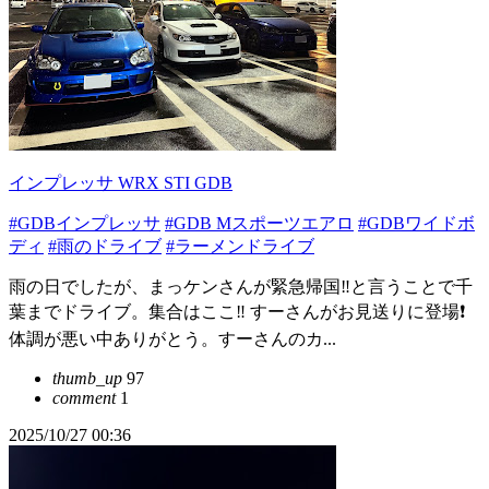
インプレッサ WRX STI GDB
#GDBインプレッサ
#GDB Mスポーツエアロ
#GDBワイドボ
ディ
#雨のドライブ
#ラーメンドライブ
雨の日でしたが、まっケンさんが緊急帰国‼️と言うことで千
葉までドライブ。集合はここ‼️ すーさんがお見送りに登場❗️
体調が悪い中ありがとう。すーさんのカ...
thumb_up
97
comment
1
2025/10/27 00:36