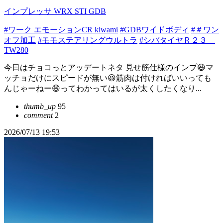
インプレッサ WRX STI GDB
#ワーク エモーションCR kiwami
#GDBワイドボディ
#＃ワン
オフ加工
#モモステアリングウルトラ
#シバタイヤＲ２３
TW280
今日はチョコっとアッデートネタ 見せ筋仕様のインプ😆マ
ッチョだけにスピードが無い😆筋肉は付ければいいっても
んじゃーねー😆ってわかってはいるが太くしたくなり...
thumb_up
95
comment
2
2026/07/13 19:53