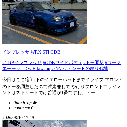
インプレッサ WRX STI GDB
#GDBインプレッサ
#GDBワイドボディ
#トー調整
#ワーク
エモーションCR kiwami
#バケットシートの座り心地
今日はここ❗️新山下のイエローハットまでドライブ フロント
のトーを調整したので試走兼ねて やはりフロントアライメ
ントはストリートでは普通が1番ですね、トー...
thumb_up
46
comment
0
2026/08/10 17:59