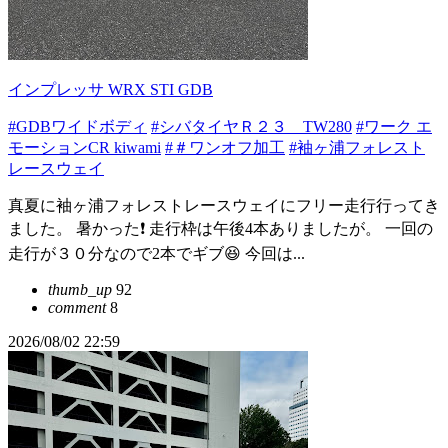
インプレッサ WRX STI GDB
#GDBワイドボディ
#シバタイヤＲ２３ TW280
#ワーク エ
モーションCR kiwami
#＃ワンオフ加工
#袖ヶ浦フォレスト
レースウェイ
真夏に袖ヶ浦フォレストレースウェイにフリー走行行ってき
ました。 暑かった❗️ 走行枠は午後4本ありましたが。 一回の
走行が３０分なので2本でギブ😆 今回は...
thumb_up
92
comment
8
2026/08/02 22:59