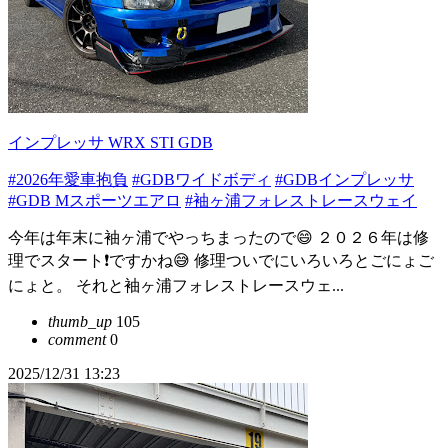
インプレッサ WRX STI GDB
#2026年愛車抱負
#GDBワイドボディ
#GDBインプレッサ
#GDB Mスポーツエアロ
#袖ヶ浦フォレストレースウェイ
今年は年末に袖ヶ浦でやっちまったので😄 ２０２６年は修
理でスタート❗️ですかね😅 修理ついでにいろいろとごにょご
にょと。 それと袖ヶ浦フォレストレースウェ...
thumb_up
105
comment
0
2025/12/31 13:23