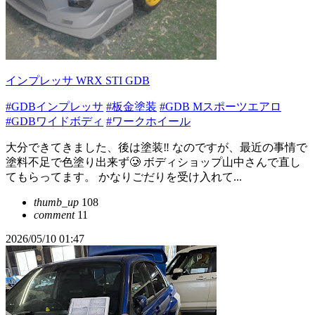
インプレッサ WRX STI GDB
#GDBインプレッサ
#板金塗装
#GDB Mスポーツエアロ
#GDBワイドボディ
#ワークホイール
大分できてきました、後は塗装‼️ なのですが、最近の事情で
塗料不足で色塗り出来ず🥲 ボディショップ山中さんで直し
てもらってます。 かなりごだりを受け入れて...
thumb_up
108
comment
11
2026/05/10 01:47