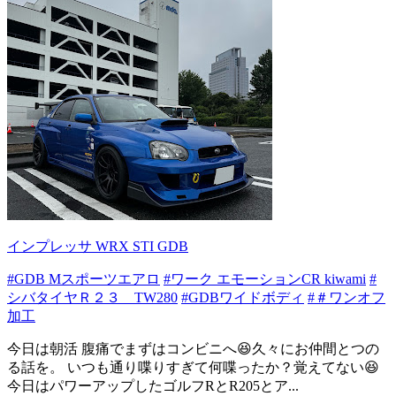
インプレッサ WRX STI GDB
#GDB Mスポーツエアロ
#ワーク エモーションCR kiwami
#
シバタイヤＲ２３ TW280
#GDBワイドボディ
#＃ワンオフ
加工
今日は朝活 腹痛でまずはコンビニへ😆久々にお仲間とつの
る話を。 いつも通り喋りすぎて何喋ったか？覚えてない😆
今日はパワーアップしたゴルフRとR205とア...