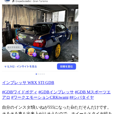
インプレッサ WRX STI GDB
#GDBワイドボディ
#GDBインプレッサ
#GDB Mスポーツエ
アロ
#ワークエモーションCRKiwami
##シバタイヤ
自分のインスタ❗️良いねが555になった👍ただそんだけです。
そろそろ車も出来上がりそうなので、ホイールとタイヤ組み