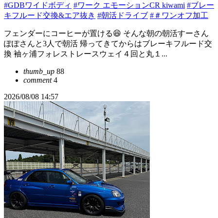
#GDBワイドボディ
#ワーク エモーションCR kiwami
#ブレー
キフルード交換&エア抜き
#朝活ドライブ
#＃ワンオフ加工
フェンダーにコーヒーが置ける😆 そんな朝の朝活すーさん
ぽぽさんと3人で朝活 帰ってきてからはブレーキフルード交
換 袖ヶ浦フォレストレースウェイ４回と丸１...
thumb_up
88
comment
4
2026/08/08 14:57